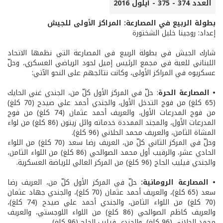
العدد 374 - 375 - أيلول 2016
بطولة الربيع في المصارعة: المراكز الأولى للجيش
إعداد: روجينا خليل الشختورة
شارك الجيش في بطولة الربيع في المصارعة التي نظمها الاتحاد
اللبناني للعبة في مجمع الرئيس إميل لحود الرياضي العسكري، وحلّ
عسكريوه في المراكز الأولى، وكانت نتائجهم على النحو الآتي:
• المصارعة الحرة
: حلّ في المركز الأول كلّ من، الجندي غني الحايك
(65 كلغ) من فوج التدخل الأول، والجندي أحمد علي صيدح (70 كلغ)
من فوج المدرعات الأول، والعريف أحمد عثمان (74 كلغ) من فوج
المدرعات الأول، والمجند الممددة خدماته وائل زيتون (86 كلغ) من لواء
المشاة الثامن، والعريف محمد الحلاني (96 كلغ).
وحلّ في المركز الثاني كلّ من، العريف رضا سعد (70 كلغ) من اللواء
الحادي عشر، والرقيب أول محمد الصوالحي (86 كلغ) من اللواء الثامن،
والجندي فيليب الحاج (96 كلغ) من المركز العالي للرياضة العسكرية.
• المصارعة الرومانية:
حلّ في المركز الأول كلّ من، العريف رضا
سعد (65 كلغ)، والعريف أحمد عثمان (70 كلغ)، والجندي جهاد عثمان
(70 كلغ) من اللواء الثامن، والجندي أحمد علي صيدح (74 كلغ)،
والعريف كاظم الصوالحي (86 كلغ) من اللواء اللوجستي، والعريف
محمد الحلاني (96 كلغ)، والجندي فيليب الحاج (96 كلغ).