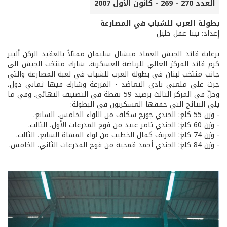
العدد 270 - 269 - كانون الأول 2007
بطولة العرب للشباب في المصارعة
إعداد: نينا عقل خليل
برعاية قائد الجيش العماد ميشال سليمان ممثلاً بالعقيد الركن ألبير
كرم قائد المركز العالي للرياضة العسكرية، شارك منتخب الجيش الى
جانب منتخب لبنان في بطولة العرب للشباب في لعبة المصارعة والتي
جرت على ملعبي نادي التعاضد - المزرعة وشارك فيها ثماني دول،
وحلّ في المركز الثالث برصيد 59 نقطة في التصنيف النهائي. وفي ما
يلي النتائج التي حققها العسكريون في البطولة:
- وزن 55 كلغ: الجندي جورج سكاف من اللواء الخامس، السابع.
- وزن 60 كلغ: الجندي تامر عبيد من فوج المدرعات الأول، الثالث.
- وزن 74 كلغ: العريف كمال الخطيب من لواء المشاة السابع، الثالث.
- وزن 84 كلغ: الجندي أحمد قمحية من فوج المدرعات الثاني، الخامس.