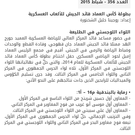
العدد 356 - شباط 2015
بطولة كأس العماد قائد الجيش للألعاب العسكرية
إعداد: روجينا خليل الشختورة
اللواء اللوجستي في الطليعة
في حضور مساعد قائد المركز العالي للرياضة العسكرية العميد جورج
الهد ممثلا قائد الجيش العماد جان قهوجي، وقادة القطع والوحدات
وضباط الرياضة والرمي في الجيش، أقيم في مجمع الرئيس العماد
إميل لحود الرياضي العسكري حفل اختتام بطولة كأس العماد قائد
الجيش للألعاب العسكرية للعام 2014، والتي حلّ في نهائياتها اللواء
اللوجستي في المركز الأول، تلاه لواء الحرس الجمهوري في المركز
الثاني واللواء الخامس في المركز الثالث. وقد جرى تسليم الكؤوس
والميداليات للرابحين الذين جاءت نتائجهم على النحو الآتي:
• رماية بالبندقية م16 – أ1:
- المعاون أول حسين شريتح من اللواء التاسع في المركز الأول.
- المعاون أول موسى أبو غريب من فوج المغاوير في المركز الثاني.
- المعاون أول علي سبيتي من اللواء اللوجستي في المركز الثالث.
وفي الترتيب الإجمالي، حلّ لواء الحرس الجمهوري في المركز الأول،
تبعه فوج مغاوير البحر في المركز الثاني واللواء اللوجستي في المركز
الثالث.