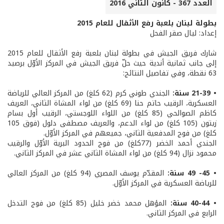
العدد 367 - كانون الثاني 2016
بطولة لبنان بلعبة رفع الأثقال للعام 2015
إعداد: ليال صقر الفحل
شارك فريق الجيش في بطولة لبنان بلعبة رفع الأثقال للعام 2015
إلى جانب ثمانية أندية حيث حلّ فريق الجيش في المركز الأوّل برصيد
63 نقطة، وفي تفاصيل النتائج:
• 21-39 سنة:
الجندي طوني كرم (62 كلغ) من المركز العالي للرياضة
العسكرية، الرقيب حاتم حنا (69 كلغ) من لواء المشاة الثاني، العريف
كاظم الصوالحي (85 كلغ) من اللواء اللوجستي، الرقيب أول بسام
زيتون (105 كلغ) من لواء الدعم، والعريف مصطفى دلول (فوق 105
كلغ) من فوج المدفعية الثاني، جميعهم في المركز الأوّل.
الجندي أحمد الخضر (77كلغ) من فوج الحدود البرية الأوّل والرقيب
محمود نزال (94 كلغ) من لواء المشاة الثاني عشر في المركز الثاني.
• 45- 49 سنة:
المقدّم يوسف المصري (94 كلغ) من المركز العالي
للرياضة العسكرية في المركز الأوّل.
• 40-44 سنة:
المؤهل محمد خضر خليل (85 كلغ) من فوج التدخل
الرابع في المركز الثاني.