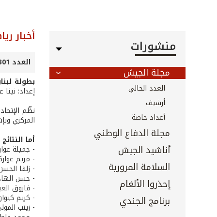
أخبار ريا
منشورات
العدد 301 - تموز 2010
مجلة الجيش
بطولة لبنا
العدد الحالي
إعداد: نينا 
أرشيف
نظّم الإتحاد
أعداد خاصة
المركزي وبإ
مجلة الدفاع الوطني
أما النتائج
أناشيد الجيش
- جميلة عوار
- مريم عوارك
السلامة المرورية
- زلفا الحسن
- حسن الهادي
إحذروا الألغام
- فاروق العير
- كريم كيوان
برنامج الجندي
- زينب المول