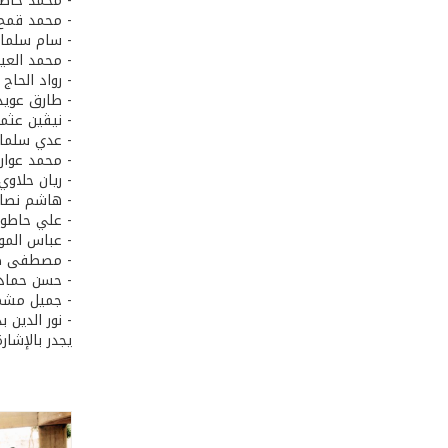
- محمد حاطوم
- محمد قمح إ
- سام سلمان 
- محمد العيرا
- رواد الحاج 
- طارق عويدا
- نيڤين عثمان
- عدي سلمان 
- محمد عواركة
- ريان حلاوي 
- هاشم نصار إ
- علي حاطوم 
- عباس المول
- مصطفى صالح
- حسن حمادة 
- جميل مشمو
- نور الدين ب
يجدر بالإشار