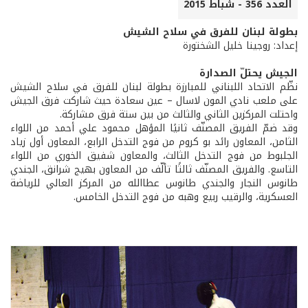
العدد 356 - شباط 2015
بطولة لبنان للفرق في سلاح الشيش
إعداد: روجينا خليل الشختورة
الجيش يحتلّ الصدارة
نظّم الاتحاد اللبناني للمبارزة بطولة لبنان للفرق في سلاح الشيش
على ملعب نادي المون لاسال – عين سعادة حيث شاركت فرق الجيش
واحتلت المركزين الثاني والثالث من بين ستة فرق مشاركة.
وقد ضمّ الفريق المصنّف ثانيًا المؤهل محمود علي أحمد من اللواء
الثامن، المعاون رائد بو كروم من فوج التدخل الرابع، المعاون أول زياد
الجلبوط من فوج التدخل الثالث، والمعاون شفيق الخوري من اللواء
التاسع. والفريق المصنّف ثالثًا تألّف من المعاون بهيج شرانق، الجندي
طانوس النجار والجندي طانوس عطاالله من المركز العالي للرياضة
العسكرية، والرقيب ربيع وهبه من فوج التدخل الخامس.