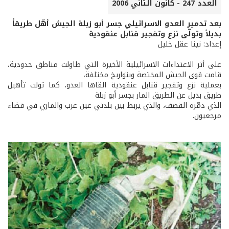
العدد 247 - كانون الثاني 2006
بعد تدمير العدو الاسرائيلي جسر أبو زبلة الجيش أهّل طريقاً
بديلاً وتولّى نزع وتفجير قنابل عنقودية
إعداد: نينا عقل خليل
على أثر الاعتداءات الاسرائيلية الأخيرة التي طاولت مناطق حدودية،
قامت قوى الجيش المختصة وبتواريخ مختلفة،
بعملية نزع وتفجير قنابل عنقودية القاها العدو، كما تولت تأهيل
طريق بديل عن الطريق المار بجسر أبو زبلة
الذي دمّره القصف، والذي يربط بين بلدتي عين عرب والماري في قضاء
مرجعيون.