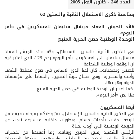
العدد 246 - كانون الأول 2005
بمناسبة ذكرى الاستقلال الثانية والستين 62
قائد الجيش العماد ميشال سليمان للعسكريين في «أمر
اليوم»
الوحـدة الوطنيـة حصن الحـرية المنيـع
في الذكرى الثانية والستين للاستقلال، وجّه قائد الجيش العماد
ميشال سليمان الى العسكريين «أمر اليوم» رقم 123، الذي اعتبر فيه
ان الوقفة الوطنية الشجاعة
للجيش وتضحياته... كان لها الدور الاساس في صون مصلحة الشعب
وأمنه واستقراره، وفي ضمان حرية التعبير... والحفاظ على مؤسسات
الدولة وهيبتها.
كما اعتبر ان الوحدة الوطنية هي حصن الحرية المنيع.
هنا نص «أمر اليوم».
أيها العسكريون
في الذكرى الثانية والستين للإستقلال، يمرّ وطنكم بمرحلة دقيقة من
تاريخه، حفلت بأحداث جسام، وتطورات داخلية متسارعة نتجت عن
الجريمة الوحشية التي أودت بحياة
الرئيس الشهيد رفيق الحريري ورفاقه، وما أعقبها من تفجيرات
إرهابية طاولت العديد من المناطق، واستهدف بعضها شخصيات