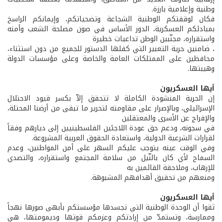
وطنية وإعلامية بارزة.
فكان لوقفتكم الوطنية الشجاعة وتضحياتكم، وإيمانكم الراسخ
بمبادئكم العسكرية، الدور الأساس في صون مصلحة الشعب وأمنه
واستقراره، مجنّبين الوطن تداعيات خطيرة
، ضامنين حرية التعبير التي كفلها الدستور للجميع من دون استثناء،
محافظين على الممتلكات العامة والخاصة وعلى مؤسسات الدولة
وهيبتها.
أيها العسكريون
إن الحرية المنشودة الكاملة لا تتحقق إلاّ بكسر قيود الاحتلال
الإسرائيلي، وبالإصرار على مقاومته لتحرير ما تبقى من أرضنا المحتلة،
والإفراج عن الأسرى والمعتقلين
في سجونه، ودعم حق عودة اللاجئين الفلسطينيين إلى ديارهم وفقاً
لقرارات الشرعية الدولية، واستعادة الحقوق العربية المشروعة.
وفي الوقت عينه يتوجب عليكم السهر على أمن المواطنين، وعدم
السماح لأي كان بالنّيل من سلامة المجتمع واستقراره، والتصدي
للإرهاب، وملاحقة القائمين به
ومنعهم من تحقيق أهدافهم المشبوهة.
أيها العسكريون
ثقوا أن الوحدة الوطنية التي تجسدها مؤسستكم بأبهى صورها نهجاً
وممارسة، وتستمدّ من إرادتكم وعزمكم قوتها وديمومتها، هي