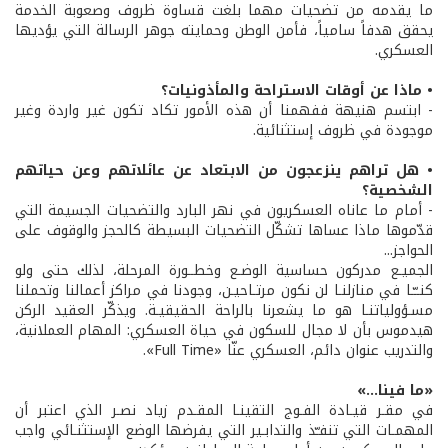
ما يقدمه من تضحيات مهما بلغت قساوة ظروف وصعوبة الخدمة
يحقق هدفاً سامياً، فأمن الوطن وحمايته جوهر الرسالة التي يؤديها
العسكري.
• ماذا عن أوقات الاستراحة والمأذونيات؟
- ابتسم هنيهة ففهمنا أن هذه الأمور تكاد تكون غير واردة وغير
موجودة في ظروف إستثنائية.
• هل تراهم ينزعجون من الابتعاد عن عائلاتهم وعن حياتهم
الشخصية؟
- أمام ما عاناه العسكريون في نهر البارد والتضحيات الجسيمة التي
قدّموها ماذا عساها تشكّل التضحيات البسيطة كالحجز والوقوف على
الحواجز...
الجميـع مدركون حساسية الوضـع وخطــورة المرحلة، لذلك حتى ولو
كنــّـا في منازلنـا لن نكون مرتـاحيـن، وجودنا في مراكز أعمالنا وتحملنا
مسـؤولياتنـا هو ما يشعرنا بالراحة الحقيقيـة. ويذكّر العقيد الركن
هيدموس بأن لا مجال للسكون في حياة العسكري: المهام العملانية،
والتدريب عنوان دائم، العسكري عنّا «Full Time».
«ما فينا...»
في مقـر قيـادة الفـوج التقينـا المقـدم زياد نصـر الذي اعتبر أن
المهمـات التي تنفـّذ والتدابـير التي يفرضها الوضع الإستثنـائي واجب