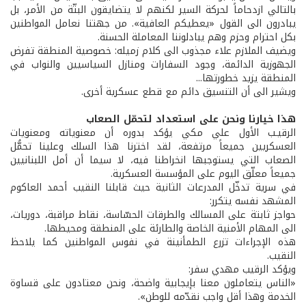
بالتالي ازدحاماً لحركة السير لكنهم لا يتضايقون البتّة من الأمر، بل
يبادرون الى القول «يعطيكم العافية». من جهتنا نعامل المواطنين
بكل احترام وحزم وهم يبادلوننا المعاملة الحسنة.
ويضيف الملازم علاء مجذوب الى كلام زميله: خصوصية المنطقة تفرض
الجهوزية الدائمة، وجود السفارات ومنازل السياسيين والنواب في
المنطقة يزيد خطورتها...
ويشير الى أن التنسيق دائم مع قطع عسكرية أخرى.
هذا خيارنا ونحن على استعداد لتحمّل الصعاب
الرقيـب الأول علي مكي يؤكد بدوره أن معنوياته ومعنويات
العسكريين جميعاً مرتفعة، لقد اخترنا هذا السلك وعلينا تحمُّل
الصعاب التي يستوجبها انخراطنا فيه، لا سيما أن أمل اللبنانيين
جميعاً معلّق اليوم على المؤسسة العسكرية.
في سرية تدخّل المدرعات الثانية حيث قابلنا النقيب أحمد العاكوم
المشهد نفسه يتكرر:
حواجز ثابتة على المسالك والطرقات الحسّاسة، نقاط مراقبة، دوريات،
الى المهام الأمنية الخاصة والطارئة على المنطقة ومحيطها.
هذه الإجراءات تزرع الطمأنينة في نفوس المواطنين كما يلاحظ
النقيب.
ويؤكد الرقيب مهدي سفر:
«الناس يتعاملون معنا بإيجابية واضحة، ونحن معتادون على قساوة
الخدمة وهذا أقل واجب نقدّمه للوطن».