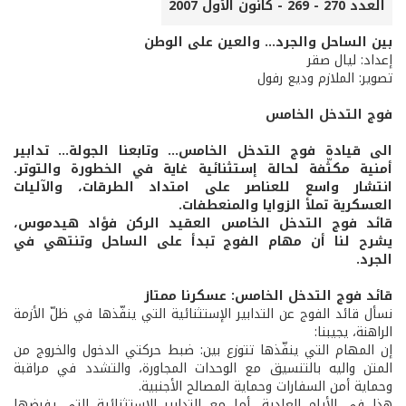
العدد 270 - 269 - كانون الأول 2007
بين الساحل والجرد... والعين على الوطن
إعداد: ليال صقر
تصوير: الملازم وديع رفول
فوج التدخل الخامس
الى قيادة فوج التدخل الخامس... وتابعنا الجولة... تدابير
أمنية مكثّفة لحالة إستثنائية غاية في الخطورة والتوتر.
انتشار واسع للعناصر على امتداد الطرقات، والآليات
العسكرية تملأ الزوايا والمنعطفات.
قائد فوج التدخل الخامس العقيد الركن فؤاد هيدموس،
يشرح لنا أن مهام الفوج تبدأ على الساحل وتنتهي في
الجرد.
قائد فوج التدخل الخامس: عسكرنا ممتاز
نسأل قائد الفوج عن التدابير الإستثنائية التي ينفّذها في ظلّ الأزمة
الراهنة، يجيبنا:
إن المهام التي ينفّذها تتوزع بين: ضبط حركتي الدخول والخروج من
المتن واليه بالتنسيق مع الوحدات المجاورة، والتشدد في مراقبة
وحماية أمن السفارات وحماية المصالح الأجنبية.
هذا في الأيام العادية، أما مع التدابير الإستثنائية التي يفرضها