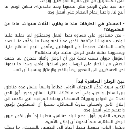
على العسكريين من أجل حمايـة المواطنين ويؤكد:
«ما فينا يكون الوضع مش مظبوط ونحنا قاعدين!»، نحسّن الوضع ما
أتيح لنا، واجبنا إتمام المهام على أفضل وجه.
• العسكر في الطرقات منذ ما يقارب الثلاث سنوات، ماذا عن
المعنويات؟
- نحن معتادون على قساوة نمط العمل ومتقبّلون لما يمليه علينا
الواجب، معنوياتنا مرتفعة، نؤدي عملاً نحبه وهذا ما يخفّف عنا الجهد
وتعب الساعات، خصوصاً وأن المواطنين يعلّقون اليوم آمالهم علينا
ويعتبروننا خشبة خلاص للوطن، فكيف ترانا نخذلهم؟!
المؤهل مروان نسيب نعمة يرى أن الوطن وأهله يفخرون بما حققه
الجيش من انتصار على الإرهاب ومن استقرار وأمن، وهذا ما يدعونا
نحن العسكريين الى الشعور ايضاً بالفخر والإعتزاز وينسينا أي تعب.
عين الوطن الساهرة ابداً
تتولى سرية تدخّل المدرعات الأولى قطاعاً واسعاً يشمل عدة مناطق
بين الساحل والجبل، وفي أحد مراكزها، التقينا الملازم وديع رفّول الذي
تحدث عن الحواجز ودوريات الاستطلاع ونقاط المراقبة التي تهدف الى
إحلال الأمن واستباق حدوث المشاكل، معتبراً أن العسكريين يؤدون
واجبهم على أفضل وجه.
ويضيف الملازم رفّول: وضع البلد حسّاس، فعلينا إذاً «أن نكون عيون
الوطن الساهرة، منعاً لحدوث أي إخلال بالأمن».
ويكمل: الناس يحبوننا، نضطر أحياناً الى التدقيق بالتفتيش، ما يسبّب