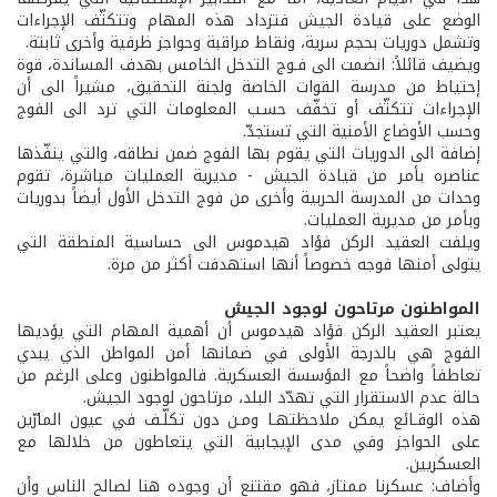
الوضع على قيادة الجيش فتزداد هذه المهام وتتكثّف الإجراءات
وتشمل دوريات بحجم سرية، ونقاط مراقبة وحواجز ظرفية وأخرى ثابتة.
ويضيف قائلاً: انضمت الى فـوج التدخل الخامس بهدف المساندة، قوة
إحتياط من مدرسة القوات الخاصة ولجنة التحقيق، مشيراً الى أن
الإجراءات تتكثّف أو تخفّف حسـب المعلومات التي ترد الى الفوج
وحسب الأوضاع الأمنية التي تستجدّ.
إضافة الى الدوريات التي يقوم بها الفوج ضمن نطاقه، والتي ينفّذها
عناصره بأمر من قيادة الجيش - مديرية العمليات مباشرة، تقوم
وحدات من المدرسة الحربية وأخرى من فوج التدخل الأول أيضاً بدوريات
وبأمر من مديرية العمليات.
ويلفت العقيد الركن فؤاد هيدموس الى حساسية المنطقة التي
يتولى أمنها فوجه خصوصاً أنها استهدفت أكثر من مرة.
المواطنون مرتاحون لوجود الجيش
يعتبر العقيد الركن فؤاد هيدموس أن أهمية المهام التي يؤديها
الفوج هي بالدرجة الأولى في ضمانها أمن المواطن الذي يبدي
تعاطفاً واضحاً مع المؤسسة العسكرية. فالمواطنون وعلى الرغم من
حالة عدم الاستقرار التي تهدّد البلد، مرتاحون لوجود الجيش.
هذه الوقـائع يمكن ملاحظتهـا ومـن دون تكلّـف في عيون المارّين
على الحواجز وفي مدى الإيجابية التي يتعاطون من خلالها مع
العسكريين.
وأضاف: عسكرنا ممتاز، فهو مقتنع أن وجوده هنا لصالح الناس وأن