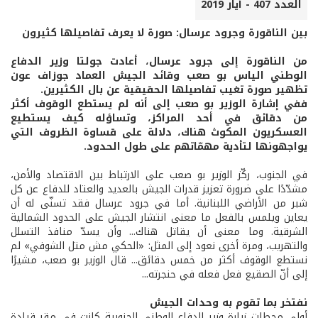
العدد 407 - أيار 2019
بين الناقورة وجرود عرسال: صورة لا يعرف تفاصيلها كثيرون
من الناقورة إلى جرود عرسال، أعادت جولتا وزير الدفاع
الوطني الياس بو صعب وقائد الجيش العماد جوزاف عون
تظهير صورة تغيب تفاصيلها الحقيقية عن بال الكثيرين.
ففي إشارة الوزير بو صعب إلى أنه لم يستطع الوقوف أكثر
من دقائق في أحد المراكز، وتساؤله كيف يستطيع
العسكريون المكوث هناك، دلالة على قساوة الظروف التي
يواجهونها لتأدية مهمّاتهم على طول الحدود.
في الجنوب، ركّز الوزير بو صعب على الارتباط بين الاقتصاد والأمن،
مشدّدًا على ضرورة تعزيز قدرات الجيش بالعديد والعتاد للدفاع عن كل
شبر من الأراضي اللبنانية. أما في جرود عرسال فقد تسنّى له أن
يعاين ويلمس بالفعل ما معنى انتشار الجيش على الحدود الشمالية
الشرقية. وما معنى أن يقاتل هناك... وأن يسدّ منافذ التسلل
والتهريب، ومرة أخرى نعود إلى المثل: «الحكي مش متل الشوفي» لم
نستطع الوقوف أكثر من خمس دقائق... قال الوزير بو صعب، مشيرًا
إلى أنّ الصقيع فعل فعله في حنجرته...
نفتخر بما تقوم به وحدات الجيش
أولى محطات زيارة وزير الدفاع الوطني الجنوبية كانت في مقر قيادة