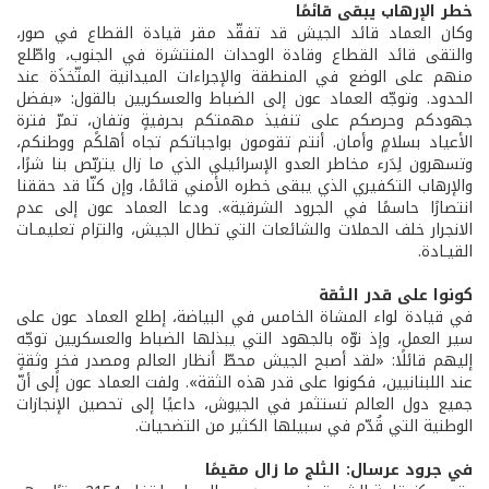
خطر الإرهاب يبقى قائمًا
وكان العماد قائد الجيش قد تفقّد مقر قيادة القطاع في صور،
والتقى قائد القطاع وقادة الوحدات المنتشرة في الجنوب، واطّلع
منهم على الوضع في المنطقة والإجراءات الميدانية المتّخذَة عند
الحدود. وتوجّه العماد عون إلى الضباط والعسكريين بالقول: «بفضل
جهودكم وحرصكم على تنفيذ مهمتكم بحرفيةٍ وتفانٍ، تمرّ فترة
الأعياد بسلامٍ وأمان. أنتم تقومون بواجباتكم تجاه أهلكم ووطنكم،
وتسهرون لِدَرء مخاطر العدو الإسرائيلي الذي ما زال يتربّص بنا شرًا،
والإرهاب التكفيري الذي يبقى خطره الأمني قائمًا، وإن كنّا قد حققنا
انتصارًا حاسمًا في الجرود الشرقية». ودعا العماد عون إلى عدم
الانجرار خلف الحملات والشائعات التي تطال الجيش، والتزام تعليمـات
القيـادة.
كونوا على قدر الثقة
في قيادة لواء المشاة الخامس في البياضة، إطلع العماد عون على
سير العمل، وإذ نوّه بالجهود التي يبذلها الضباط والعسكريين توجّه
إليهم قائلًا: «لقد أصبح الجيش محطّ أنظار العالم ومصدر فخرٍ وثقةٍ
عند اللبنانيين، فكونوا على قدر هذه الثقة». ولفت العماد عون إلى أنّ
جميع دول العالم تستثمر في الجيوش، داعيًا إلى تحصين الإنجازات
الوطنية التي قُدّم في سبيلها الكثير من التضحيات.
في جرود عرسال: الثلج ما زال مقيمًا