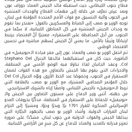
قطاع جنوب الليطاني، حيث استقبله قائد الجيش العماد جوزاف عون.
وبعد عرض تعرّف من خلاله إلى مهمات القطاع والوحدات المنتشرة
في الجنوب وآلية التنسيق مع قوات الأمم المتحدة المؤقتة في لبنان،
توجه الوزير بو صعب إلى الضباط والعسكريين بالقول: «نفتخر بما تقوم
به وحدات الجيش المنتشرة في كل المناطق اللبنانية، لا سيّما في
الجنوب، من أجل المحافظة على الاستقرار»، معتبرًا أنّ الاقتصاد يرتبط
ارتباطًا وثيقًا بالأمن، ما يعني أنّ الجيش يُسهم مباشرة في تحسين
الاقتصاد الوطني.
ثم انتقل الوزير بو صعب والعماد عون إلى مقر قيادة الـ«يونيفيل» في
الناقورة، حيث كان في استقبالهما قائدها الجنرال Stephano Del
Col، وعقد الجانبان لقاءً تناولا فيه الوضع الأمني في المنطقة،
والاجراءات التي يقوم بها الجيش بالتعاون مع هذه القوات لضمان
الاستقرار في الجنوب، وخصوصًا عند الخط الأزرق. ونوّه الجنرال Del Col
خلال المؤتمر الصحافي المشترك مع الوزير بو صعب، بالعلاقة التي
تربط الـ«يونيفيل» بالجيش اللبناني، واصفًا إياه بالشريك الاستراتيجي.
من جهته، أثنى وزير الدفاع على مستوى التعاون بين الجيش والـ
«يونيفيل» للحفاظ على الاستقرار في المنطقة، مذكّرًا بخروقات العدو
الإسرائيلي المتكررة للقرار 1701 برًا وبحرًا وجوًا، ومشيرًا إلى التزام
لبنان القرارات الدولية. وأشاد الوزير بو صعب بالجهود الجبّارة التي
يبذلها الجيش والقوات الدولية في جنوب لبنان، مشدّدًا على ضرورة
تعزيز قدراته بالعديد والعتاد للدفاع عن كل شبرٍ من الأراضي اللبنانية.