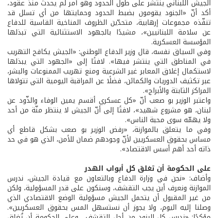
الجيش اللبناني ينتشر على طول الحدود وهو أمر لم يحدث منذ عقود،
أكد أنّ «الجنود يقومون بضبط الحدود وحمايتها من أي تسلل قد
تنفّذه مجموعات إرهابية، متحدّين الظروف المناخية القاسية للدفاع
عن سلامة اللبنانيين»، مشيدًا بالجهود الاستثنائية التي تبذلها
المؤسسة العسكرية.
وفي السياق نفسه، قال وزير الدفاع الوطني: «الجيش يكافح التهريب
في المناطق التي ينتشر فيها». لافتًا إلى «الجهود التي يبذلها
لاستكمال إغلاق المعابر غير الشرعية ومنع تهريب الممنوعات والبشر،
عبر تكثيف الدوريات والكمائن، فضلًا عن المراقبة اليومية التي تتولاها
المراكز الثابتة والأبراج».
واعتبر الوزير بو صعب أنّ «كل عسكري أقسم يمين الوفاء والذّود عن
لبنان، هو مشروع شهيد»، لافتًا إلى أنّ الجيش لا ينتظر منّة من أحد
ولا يهمّه سوى محبة الناس».
وفي ما يتعلق بالموازنة، «رفض الوزير بو صعب بشكل قاطع أي
مساس بحقوق العسكريين لأنّ وجودهم ضمان للأمن، الذي هو في حد
ذاته أحد أهم أسس الاقتصاد».
على الحكومة أن تغلق كل أبواب الهدر
وأضاف: «نحن في وزارة الدفاع وبالتعاون مع قيادة الجيش، ندرس
الموازنة ونعرف أين يجب التقشف، وسنكون على قدر المسؤولية، ولكن
من غير المقبول أن يتحمل الجيش مسؤولية الوضع الاقتصادي الذي
وصلنا إليه اليوم، ولا يجوز أن نستسهل المس بحقوق العسكريين».
مؤكدًا: «ندرس كل البنود من أجل التقشف... وعلى الحكومة أن تُغلق