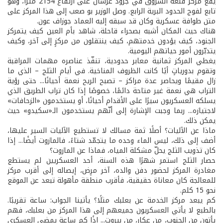
يقع مركز قلعة الشروق في جرود عرسال على ارتفاع 2154 مترًا، وهو
تابع لفوج الحدود البرية الرابع. وصل الوزير بو صعب إلى هذا المركز على
متن طوافة عسكرية وكان قد سبقه إليه العماد جوزاف عون.
هناك حيث المكان أشبه بصحراء قاحلة، شاهد بأم العين كيف يتمركز
الجنود، كيف يؤدون خدمتهم، كيف ينتقلون من مركزٍ إلى آخر، وكيف
يتدبّرون أمور حياتهم اليومية.
يغطي المركز ثمانية معابر حدودية، تنفّذ عناصره مهمات المراقبة
وتقوم بدورياتٍ أيًا كانت الظروف المناخية. في أيام الثلج – الذي ما
زال مقيمًا ويحاصر عدة مراكز – تصبح الريح نعمة أحيانًا... حتى رؤية
التراب هي نعمة غير متاحة دائمًا، خصوصًا إذا كان تراب الطريق الذي
يسلكه العسكريون سيرًا على الأقدام أحيانًا، أو يستخدمون «الزحافات»
لاجتيازه... ربما وجبت الإشارة إلى أنّهم يستخدمون الـ«سكيدو» حيث
يمكن ذلك.
ماذا عن الآليات؟ أصلًا ثمة مسالك لا تستطيع الآليات السير عليها،
أضف إلى ذلك، ليس الماء وحده ما يتجمّد شتاءً، فالمازوت أيضًا... إذا
كان تذويب الثلج يحلّ مشكلة المياه، فماذا عن المازوت؟
حصار الثلج استمر شهرًا هذه السنة، أحد العسكريين لم يستطع
مغادرة المركز لحضور دفن والده، آخر مرِض، إيصاله إلى أقرب مركز
للمعالجة كان معاناة حقيقية، فأقرب منطقة مأهولة تبعد عن الموقع
نحو 15 كلم.
كم يبعد مركز الخدمة عن بعلبك مثلًا؟ يأتينا الجواب: ساعة تقريبًا.
بالطبع لا يأتي العسكريون جميعهم إلى هذا المركز من بعلبك، فهم
يأتون من الجنوب، من عكار، من بيروت... إذًا كم ساعة يمضي العسكري