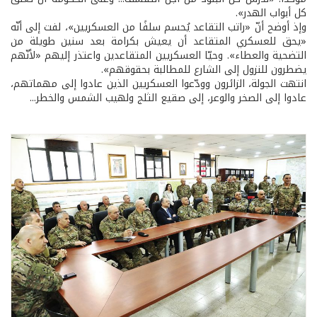
كل أبواب الهدر».
وإذ أوضح أنّ «راتب التقاعد يُحسم سلفًا من العسكريين»، لفت إلى أنّه
«يحق للعسكري المتقاعد أن يعيش بكرامة بعد سنين طويلة من
التضحية والعطاء». وحيّا العسكريين المتقاعدين واعتذر إليهم «لأنّهم
يضطرون للنزول إلى الشارع للمطالبة بحقوقهم».
انتهت الجولة، الزائرون وودّعوا العسكريين الذين عادوا إلى مهماتهم،
عادوا إلى الصخر والوعر، إلى صقيع الثلج ولهيب الشمس والخطر...