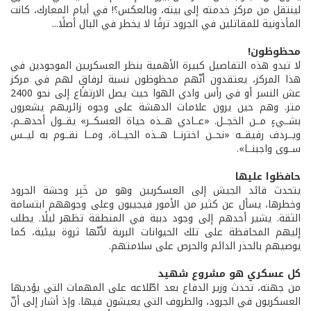
لينتقل من مركز خدمته إلى بيته، وبالعكس؟! في أيام المعارك، كانت
المأذونية للمقاتلين في الجرود ترفًا لا يخطر في البال أصلًا...
محظوظون!
لا تبدو هذه التفاصيل كبيرة الأهمية بنظر العسكريين الموجودين في
هذا المركز، يعتقدون أنّهم محظوظون نسبة لرفاقٍ لهم في مركز
عش النسر أو في رأس وادي الهوا حيث يصل الارتفاع إلى نحو 2400
متر. وهم حين يرون علامات الدهشة على وجوه زائريهم يشعرون
بشــيءٍ مــن الخجــل. «عــادي هــذه حياة العسكــر» يقــول أحدهــم،
ويــردف رفيقــه «نحــن اخترنــا هــذه الحيــاة، ومــا نقــوم به ليــس
ســوى واجبنــا».
حافظوا عليها
يتحدث قائد الجيش إلى العسكريين وهو من خَبِر وحشة الجرود
وخطرها، يسأل عن كثير من الأمور فيجيبون وعلى وجوههم ابتسامة
الثقة. يشير أحدهم إلى وجود دببة في المنطقة تظهر ليلًا. يطلب
إليهم المحافظة على تلك الحيوانات البرية لأنّها ثروة بيئية، كما
يوصيهم بالحذر الدائم والحرص على سلامتهم.
كل عسكري هو مشروع شهيد
من جهته، تحدث وزير الدفاع بعد اطّلاعه على المهمات التي يؤديها
العسكريون في الجرود، والظروف التي يعيشون فيها. وإذ أشار إلى أنّ