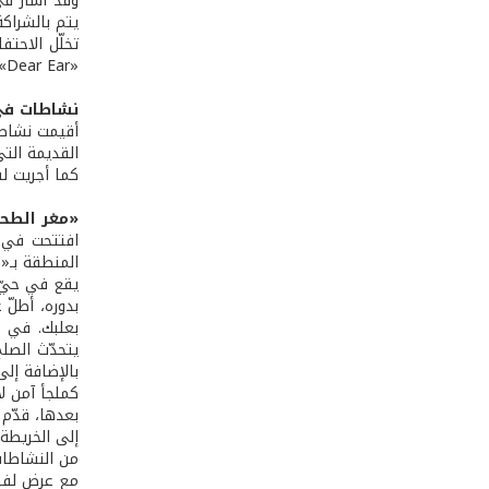
وقد أشار في
يتم بالشراكة
تخلّل الاحت
«Dear Ear» للغناء الشرقي والغربي معًا.
نشاطات في
أقيمت نشاطا
القديمة التي
كما أجريت ل
«مغر الطح
افتتحت في ب
المنطقة بـ«
يقع في حيّ 
بدوره، أطلّ 
بعلبك. في ه
يتحدّث الصل
بالإضافة إل
كملجأ آمن لأهالي
بعدها، قدّم 
إلى الخريطة 
من النشاطات
مع عرض لفرقة «ليالي ا