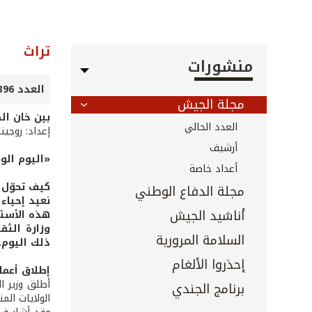
تراث
منشورات
العدد 396 - حزيران 2018
مجلة الجيش
بين خان ال
العدد الحالي
إعداد: روجين
أرشيف
«اليوم الو
أعداد خاصة
كيف تحوّل 
مجلة الدفاع الوطني
نعيد إحياء 
أناشيد الجيش
وزارة الثق
السلامة المرورية
ذلك اليوم..
إحذروا الألغام
إطلاق أعم
أطلق وزير ا
برنامج الجندي
الولايات الم