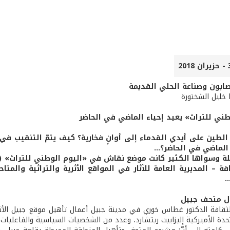
صابون وصناعة الحلي القديمة
ا خليل الشختورة
طني للتراث» يعيد إحياء الماضي في الحاضر
الطين على أيدي القدماء إلى أوانٍ فخارية؟ كيف يتمّ التنقيب في
الماضي في الحاضر؟...
افة – المديرية العامة للآثار في المواقع الأثرية والتراثية والم
.
ال متحف جبيل
لثقافة الدكتور غطاس خوري في مدينة جبيل أعمال تأهيل موقع جبيل ال
تحدة الأميركية إليزابيت ريتشارد، وعدد من الشخصيات السياسية والفاعليات ا