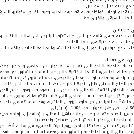
 كلمته إلى أنّ: مشروع المتحف وتأهيل المنطقة المحيطة بقلعة جبيل، با
 مع بلدية جبيل والمعنيين.
فال تقديم لوحات فولكلورية لفرقة «زفة المير» وعزف لفريق «كواترو الش
 طرابلس
ت تثقيفية في قلعة طرابلس، حيث تعرّف الزائرون إلى أساليب التنقيب والت
 صارت شبه مندثرة في أيامنا الحالية.
قاءات مع حرفيين ينتمون إلى المدينة اشتهروا بصناعة الصابون والخشبيات.
ين» في بعلبك
علبك طاحونة البلدة التي تعتبر بمثابة حوار بين الماضي والحاضر. وعق
كنز بعلبك المنسي» ألقتها الدكتورة جانين عبد المسيح بالتعاون مع «جمعي
الشراونة، وخنقته سنوات الإهمال والفوضى، فجعلته يغرق في مستنقعات آسن
عمر الصلح الستيني خلال الندوة ليخبر عن تحديات شباب جيله الذين كانوا 
ذه الأنفاق اكتشف الأهالي كما يروي «بز اليهودية»، وهو الاسم الذ
ح عن تبدّل لون الحجر بسبب الأضاحي التي كانت تقدّم هناك. ويروي عن است
ى ما شكّلته للمزارعين من مأوى لرؤوس الماشية، وقد ساعدهم في ذلك نظ
 الحي خلال عدوان تموز 2006 الإسرائيلي.
حسين الصلح عدّة اقتراحات لإعادة تأهيل المكان، بالإضافة إلى إقامة حديق
السياحية التي تؤمّن انتعاش الحي اجتماعيًا واقتصاديًا.
 الترفيهية التي تضمّنها برنامج «يوم التراث الوطني» في بعلبك أيضً
لزين» الفلكلورية بالتعاون مع جمعية safe side and peace of art على مسرح معبد جوبيتر.