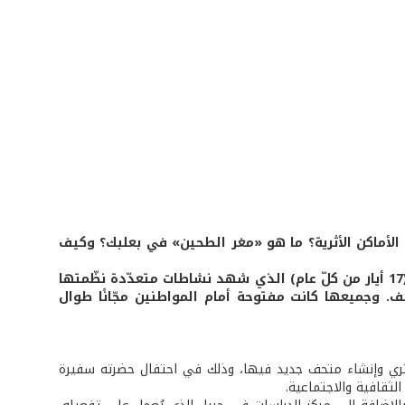
 الأماكن الأثرية؟ ما هو «مغر الطحين» في بعلبك؟ وكيف
هذه الأسئلة وسواها الكثير كانت موضع نقاش في «اليوم الوطني للتراث» (17 أيار من كلّ عام) الذي شهد نشاطات متعدّدة نظّمتها
تاحف. وجميعها كانت مفتوحة أمام المواطنين مجّانًا طوال
أثري وإنشاء متحف جديد فيها، وذلك في احتفال حضرته سفيرة
لثقافية والاجتماعية.