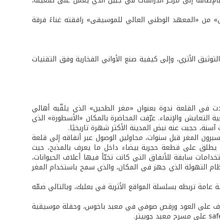
لإضافة إلى مركز الدراسات في جبيل الذي يُعمل على تفعيله،
رق» من «المعهد الوطني العالي للموسيقى» رافقته غناءً فرقة
وثيق الأثري، وإلى كيفية صنع الأواني الفخارية وفق التقنيات
دت في القلعة ندوة بعنوان «مغر الطحين» الذي يلقّبه أهالي
ة التعايش والإنماء. عرّفت المحاضرة بالمكان «الأسطورة» الذي
ة، حجبت عنه نبض المدينة الأكثر شهرة تاريخيًا.
يسبرون المغر قبل سنوات، محاولين الوصول عبر أنفاقه إلى قلعة
ي يطلق على قطعة حجرية بيضاء داخل ما يعرف بالمذبح، حيث
خدامات سابقة للأنفاق التي كانت تخبّأ فيها أعلاف الحيوانات،
ام التهوئة الذي جهز في المكان، والذي سمح باستخدام المغر
ة عامة تربطه بسلسلة المواقع الأثرية في بعلبك، وبالتالي ضمّه
ا، عزف على العود ورقص صوفي في معبد باخوس، وحفلة موسيقية