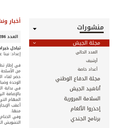
أخبار ون
منشورات
العدد 286 - نيسان 2009
مجلة الجيش
تبادل خبرات
العدد الحالي
إعداد: نينا 
أرشيف
في إطار تطو
أعداد خاصة
من الأسلحة البيولو
حضر لقاء ال
مجلة الدفاع الوطني
الوحدة وضبا
أناشيد الجيش
في بداية الل
السلامة المرورية
المهام التي تقوم بها كتيبة ال
أعقب الإيجا
إحذروا الألغام
منها.
وفي الختام،
برنامج الجندي
التشويش التي تتعرّض لها أج