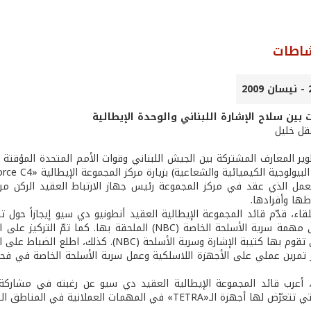
شاطات
 بين سلاح الإشارة اللبناني والوحدة الإيطالية
عقل خليل
ير المعارف المشتركة بين الجيش اللبناني وقوات الأمم المتحدة المؤقتة
جية الكيميائية والشعاعية) بزيارة مركز المجموعة الإيطالية «Task Force C4» التابعة للوحدة الإيطالية.
عمل الذي عقد في مركز المجموعة رئيس جهاز الارتباط العقيد الركن مروا
طها وأفرادها.
قاء، قدّم قائد المجموعة الإيطالية العقيد أنطونيو دي سيو إيجازاً حول 
بالإضافة الى مهمة سرية الأسلحة الخاصة (NBC) الملحق
إشارة وسرية الأسلحة (NBC). كذلك، اطلع الضباط على العتاد المستخدم لجمع المعطيات الكيميائية والشعاعية .
ز تمرين عملي على الأجهزة اللاسلكية وعمل سرية الأسلحة الخاصة في فحص
 أعرب قائد المجموعة الإيطالية العقيد دي سيو عن رغبته في مشاركة ال
هزة الـ«TETRA» في المهمات العملانية في المناطق السكنية.