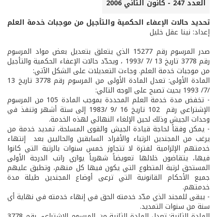
العدد 247 - كانون الثاني 2006
تحديد حالات الإعفاء الحكمية والتأجيل من موجبات خدمة العلم
إعداد: نينا عقل خليل
صدر المرسوم رقم 15277 الذي يتعلق بتعديل بعض مواد المرسوم
رقم 3778 تاريخ 13 /7 /1993 ، ويحدّد حالات الإعفاء الحكمية والتأجيل
من موجبات خدمة العلم. وجاءت التعديلات على الشكل الآتي:
المادة الأولى: تعدل المادة الأولى من المرسوم رقم 3778 تاريخ 13
/7/ 1993 بحيث تصبح على الوجه التالي:
- تخفض مدة خدمة العلم المحددة بموجب المادة 105 من المرسوم
الإشتراعي رقم 102 تاريخ 16 /9 /1983 إلى ستة أشهر وتنفذ في
وحدات الجيش وذلك لحين الإلغاء النهائي لهذه الخدمة.
- يمكن وفقاً لحاجة قيادة الجيش والقوى المسلحة، تمديد خدمة من
يرغب من المجندين الرتباء والأفراد السابقين والحاليين بعد إنتهاء
خدمتهم الإلزامية لفترة لا تتجاوز خمس سنوات بالرتبة التي كانوا
فيها، يتقاضون خلالها تعويضاً شهرياً يوازي راتب الدرجة الأولى
المستحق لرتبة المتطوع التي يكون فيها كل منهم، وتطبق عليهم
جميع الأحكام القانونية التي ترعى أوضاع المجندين طيلة مدة
خدمتهم.
- يبقى للمجند الذي مدّد خدمته الحق في إنهاء خدمته في نهاية أي
سنة من سنوات التمديد.
المادة الثانية: تعدل المادة الثانية من المرسوم الإشتراعي رقم 3778