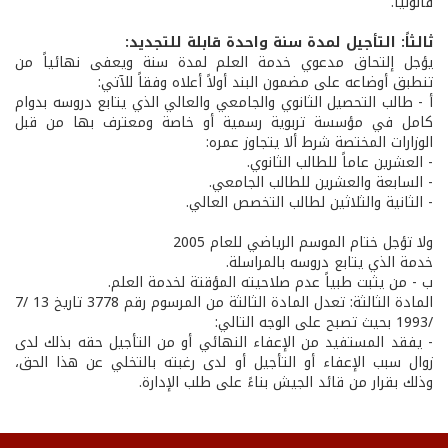
قانونياً.
ثالثاً: التأجيل لمدة سنة واحدة قابلة للتجديد:
يؤجل إلتحاق مدعوي خدمة العلم لمدة سنة ويعفى نهائياً من
تنطبق أوضاعه على مضمون البند أولاً أعلاه وفقاً للآتي:
أ - طالب التحصيل الثانوي والجامعي والعالي الذي يتابع دروسه بدوام
كامل في مؤسسة تربوية رسمية أو خاصة ومعترف بها من قبل
الوزارات المختصة شرط ألا يتجاوز عمره:
- العشرين عاماً للطالب الثانوي.
- السابعة والعشرين للطالب الجامعي.
- الثانية والثلاثين لطالب التخصص العالي.
ولا تؤجل ختام الموسم الرياضي للعام 2005
خدمة الذي يتابع دروسه بالمراسلة.
ب - من يثبت طبياً عدم صلاحيته المؤقتة لخدمة العلم.
المادة الثالثة: تعدل المادة الثالثة من المرسوم رقم 3778 تاريخ 13 /7
/1993 بحيث تصبح على الوجه التالي:
- يفقد المستفيد من الإعفاء النهائي أو من التأجيل حقه بذلك لدى
زوال سبب الإعفاء أو التأجيل أو لدى رغبته بالتخلي عن هذا الحق،
وذلك بقرار من قائد الجيش بناءً على طلب الإدارة.