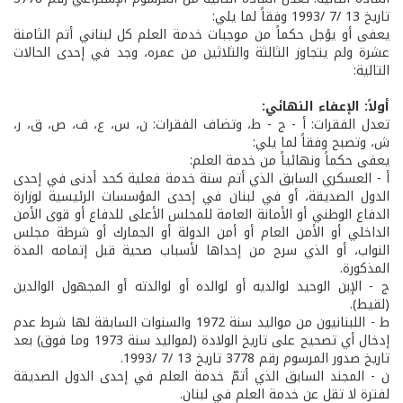
تاريخ 13 /7 /1993 وفقاً لما يلي:
يعفى أو يؤجل حكماً من موجبات خدمة العلم كل لبناني أتم الثامنة
عشرة ولم يتجاوز الثالثة والثلاثين من عمره، وجد في إحدى الحالات
التالية:
أولاً: الإعفاء النهائي:
تعدل الفقرات: أ - ج - ط، وتضاف الفقرات: ن، س، ع، ف، ص، ق، ر،
ش، وتصبح وفقاً لما يلي:
يعفى حكماً ونهائياً من خدمة العلم:
أ - العسكري السابق الذي أتم سنة خدمة فعلية كحد أدنى في إحدى
الدول الصديقة، أو في لبنان في إحدى المؤسسات الرئيسية لوزارة
الدفاع الوطني أو الأمانة العامة للمجلس الأعلى للدفاع أو قوى الأمن
الداخلي أو الأمن العام أو أمن الدولة أو الجمارك أو شرطة مجلس
النواب، أو الذي سرح من إحداها لأسباب صحية قبل إتمامه المدة
المذكورة.
ج - الإبن الوحيد لوالديه أو لوالده أو لوالدته أو المجهول الوالدين
(لقيط).
ط - اللبنانيون من مواليد سنة 1972 والسنوات السابقة لها شرط عدم
إدخال أي تصحيح على تاريخ الولادة (لمواليد سنة 1973 وما فوق) بعد
تاريخ صدور المرسوم رقم 3778 تاريخ 13 /7 /1993.
ن - المجند السابق الذي أتمّ خدمة العلم في إحدى الدول الصديقة
لفترة لا تقل عن خدمة العلم في لبنان.