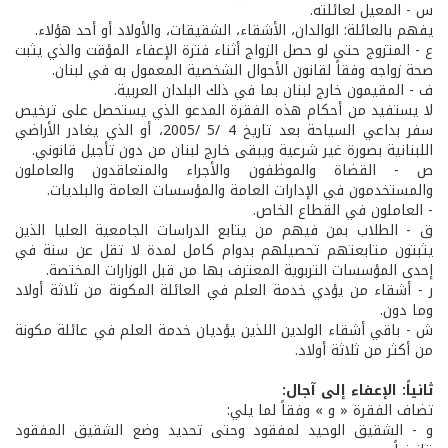
س - المعيل لعائلته.
يفهم بالعائلة: الوالدان، الأشقاء، الشقيقات، والأولاد أو أحد هؤلاء.
ع - المتزوج حتى لو حصل الزواج أثناء فترة الإعفاء المؤقت والذي يثبت
صحة زواجه وفقاً لقانون الأحوال الشخصية المعمول به في لبنان.
ف - المقيمون خارج لبنان بما في ذلك البلدان العربية.
لا يستفيد من أحكام هذه الفقرة المدعو الذي يستحصل على ترخيص
سفر بداعي السياحة بعد تاريخ 4 /5 /2005، أو الذي يغادر الأراضي
اللبنانية بصورة غير شرعية ويبقى خارج لبنان من دون تأجيل قانوني.
ص - القضاة والموظفون والأجراء والمتعاقدون والعاملون
والمستخدمون في الإدارات العامة والمؤسسات العامة والبلديات.
- العاملون في القطاع الخاص.
ق - الطلاب بمن فيهم من يتابع الدراسات الجامعية العليا الذين
يثبتون متابعتهم تحصيلهم بدوام كامل لمدة لا تقل عن سنة في
إحدى المؤسسات التربوية المعترف بها من قبل الوزارات المختصة.
ر - أشقاء من يؤدي خدمة العلم في العائلة المكونة من ثلاثة أولاد
وما دون.
ش - باقي أشقاء الولدين اللذين يؤديان خدمة العلم في عائلة مكونة
من أكثر من ثلاثة أولاد.
ثانياً: الإعفاء إلى آجال:
تضاف الفقرة « و » وفقاً لما يلي:
و - الشقيق الوحيد لمفقود وحتى تحديد وضع الشقيق المفقود