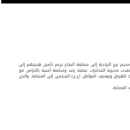
امية على استدراج ٨ فلسطينيين من سكان مخيم برج البراجنة إلى منطقة البقاع بزعم تأمين هجرتهم إلى
نفذت مديرية المخابرات عملية رصد ومتابعة أمنية بالتزامن مع
الهرمل وتوقيف المواطن (ع.ع.) المنتمي إلى العصابة، والذي
 العصابة.