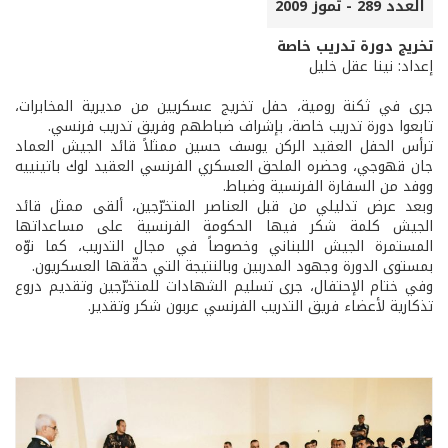
العدد 289 - تموز 2009
تخريج دورة تدريب خاصة
إعداد: نينا عقل خليل
جرى في ثكنة رومية، حفل تخريج عسكريين من مديرية المخابرات،
تابعوا دورة تدريب خاصة، بإشراف ضباطهم وفريق تدريب فرنسي.
ترأس الحفل العقيد الركن يوسف حسين ممثلاً قائد الجيش العماد
جان قهوجي، وحضره الملحق العسكري الفرنسي العقيد لوك باتينييه
ووفد من السفارة الفرنسية وضباط.
وبعد عرض تدليلي من قبل العناصر المتخرّجين، ألقى ممثل قائد
الجيش كلمة شكر فيها الحكومة الفرنسية على مساعداتها
المستمرة الجيش اللبناني وخصوصاً في مجال التدريب، كما نوّه
بمستوى الدورة وجهود المدربين وبالنتيجة التي حقّقها العسكريون.
وفي ختام الإحتفال، جرى تسليم الشهادات للمتخرّجين وتقديم دروع
تذكارية لأعضاء فريق التدريب الفرنسي عربون شكر وتقدير.