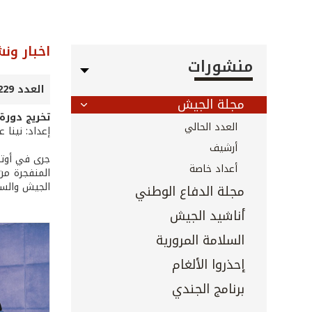
اخبار ون
منشورات
العدد 229 - تموز 2004
مجلة الجيش
تخريج دورة
العدد الحالي
إعداد: نينا 
أرشيف
جرى في أوتيل
أعداد خاصة
المنفجرة من
الجيش والسف
مجلة الدفاع الوطني
أناشيد الجيش
السلامة المرورية
إحذروا الألغام
برنامج الجندي