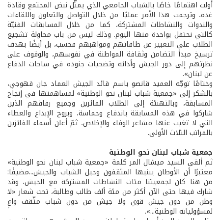
أولت اهتمامًا خاصًا بالشباب الجامعي الذي يمثّل نبض المجتمع وقادة
غده، وترجمت هذا الأمر عمليًا من خلال التواصل والتعاون واللقاءات
والندوات والنشاطات المشتركة، كما من خلال المسابقات الفنيّة
كالتي نحتفل بواحدة منها اليوم. وذلك ليس من باب محاولة تشجيع
الطلاب على التعبير عن طاقاتهم ومواهبهم فحسب، بل أيضًا بهدف
ترسيخ مبدأ التضامن وثقافة المواطنة في نفوسهم، والوقوف على
نظرتهم إلى دور الجيش وأدائه وتضحيات جنوده في ساحات الدفاع
عن لبنان».
وختامًا توجّه العميد قانصو باسم قائد الجيش العماد جان قهوجي،
بالشكر إلى «جمعية شباب لبنان نحو الوطنية» لمساهمتها في إنجاح
المسابقة، وبالتهنئة إلى الطلاب الفائزين وجميع رفاقهم الذين
شاركوا في هذه المسابقة باندفاع وحماسة، وبروح الإبداع والعطاء
التي لا تغيب عنها مشاعر الوفاء والإخلاص، ثمّ أعلن أسماء الفائزين
بالمراتب الثلاث الأولى.
جمعية شباب لبنان نحو الوطنية
ثم ألقى السيد ميشال المر كلمة «جمعية شباب لبنان نحو الوطنية»
معتبرًا أن الأوطان يبنيها المثقفون وجيل الشباب والجيش...مضيفًا:
من هنا كان لجمعيتنا مئات النشاطات المشتركة مع الجيش، وقد
شارك فيها حتى الآن أكثر من مئة ألف طالب وطالبة، تحت شعار «لا
وطن من دون جيش قوي ولا جيش من دون شباب مثّقف واعٍ
لمسؤولياته الوطنية...».