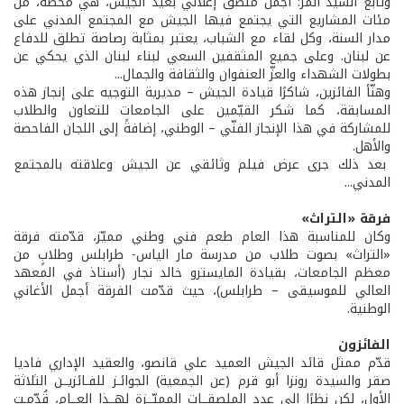
وتابع السيد المر: أجمل ملصق إعلاني بعيد الجيش، هي محطة، من
مئات المشاريع التي يجتمع فيها الجيش مع المجتمع المدني على
مدار السنة، وكل لقاء مع الشباب، يعتبر بمثابة رصاصة تطلق للدفاع
عن لبنان. وعلى جميع المثقفين السعي لبناء لبنان الذي يحكي عن
بطولات الشهداء والعزّ العنفوان والثقافة والجمال...
وهنّأ الفائزين، شاكرًا قيادة الجيش – مديرية التوجيه على إنجاز هذه
المسابقة، كما شكر القيّمين على الجامعات للتعاون والطلاب
للمشاركة في هذا الإنجاز الفنّي – الوطني، إضافةً إلى اللجان الفاحصة
والأهل.
بعد ذلك جرى عرض فيلم وثائقي عن الجيش وعلاقته بالمجتمع
المدني...
فرقة «التراث»
وكان للمناسبة هذا العام طعم فني وطني مميّز، قدّمته فرقة
«التراث» بصوت طلاب من مدرسة مار الياس- طرابلس وطلابٍ من
معظم الجامعات، بقيادة المايسترو خالد نجار (أستاذ في المعهد
العالي للموسيقى – طرابلس)، حيث قدّمت الفرقة أجمل الأغاني
الوطنية.
الفائزون
قدّم ممثل قائد الجيش العميد علي قانصو، والعقيد الإداري فاديا
صقر والسيدة رونزا أبو قرم (عن الجمعية) الجوائـز للفـائزيــن الثلاثة
الأول، لكن نظرًا إلى عدد الملصقــات المميّــزة لهــذا العــام، قُدّمـت