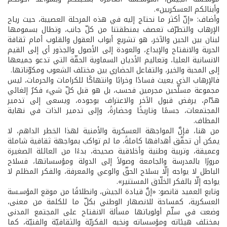
وأبنائكم العسكريين».
وأضاف: «إنّ أكثر ما نحتاج إليه في هذه المرحلة العصيبة، حيث رياح
الإرهاب والتطرّف تعصف بمنطقتنا من كلّ جانب، وتطال بسمومها
لبنان بين الحين والآخر، هو تشريع أبواب العقول والقلوب أمام ثقافة
الحرية والانفتاح والإبداع، والعودة إلى الأصول والجذور أي إلى القيم
الانسانية العليا، وتعاليم الأديان السماوية الحقّة التي تدعو جميعها
إلى المحبة والخير، والتفاعل الحضاري بين مختلف الشعوب ومكوّناتها.
فالإرهاب الذي يعيث فسادًا وخرابًا وانتهاكًا للكرامات والحرمات، ليس
مجموعة مسلّحين مجرمين فحسب، بل هو قبل كلّ شيء فكرٌ إلغائي
هدّام، يرفض قبول الآخر والاعتراف بوجوده، ويسعى إلى تدمير
المجتمعات، جسمًا وتاريخًا وحضارةً، وإلى تدمير الذات في نهاية
المطاف.
من هنا، فإنَّ المواجهة العسكرية والأمنية لهذا الخطر الداهم، لا
يمكن أن تحقّق أهدافها كاملةً، ما لم تواكب بمواجهة ثقافية شاملة
وعميقة، وتربية وطنية وأخلاقية صحيحة، بدءًا من العائلة الصغيرة
مرورًا بالمدرسة والجامعة وصولاً إلى الدولة ومؤسساتها، فسلاح
الباطل لا يواجه إلّا بسلاح الحقّ والوعي والمعرفة، والفكر المظلم لا
يواجه إلّا بالفكر الخلّاق المستنير».
وتابع العميد قانصو: «إنَّ قيادة الجيش، وانطلاقًا من موقع المؤسـسة
العسكرية، كمساحة للانصهار الوطني بكلّ ما للكلمة من معنى،
وضعت في سلّم أولوياتها مسألة الانفتاح على المجتمع المدني
بمختلف هيئاته ومؤسساته ونخبه الفكريّة والثقافيّة والفنيّة، كما