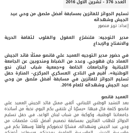
العدد 376 - تشرين الأول 2016
تسليم الجوائز للفائزين بمسابقة أفضل ملصق من وحي عيد
الجيش وشهدائه
إعداد: تريز منصور
مدير التوجيه: فلنشرّع العقول والقلوب لثقافة الحرية
والانفتاح والإبداع
في حضور مدير التوجيه العميد علي قانصو ممثلًا قائد الجيش
العماد جان قهوجي، وعدد من الضباط ومندوبين عن الجامعة
اللبنانية والجامعات الخاصة و«جمعية شباب لبنان نحو
الوطنية»، أُقيم في النادي العسكري المركزي- المنارة حفل
تسليم الجوائز للفائزين في مسابقة أفضل ملصق من وحي
عيد الجيش وشهدائه للعام 2016.
العميد قانصو
بعد النشيد الوطني اللبناني، ألقى ممثل قائد الجيش العميد علي
قانصو كلمة قال فيها: «يسرّنا أن نلتقي بكم اليوم، نخبةً من أساتذة
جامعاتنا الوطنية، وكوكبة من شباب لبنان الواعد، في حفل تسليم
الجوائز للطلاب الفائزين بمسابقة تصميم أفضل ثلاث ملصقات من
وحي عيد الجيش وشهدائه، فشكرًا لحضوركم وأهلاً وسهلاً بكم في
مؤسـسة الجيش، المؤسـسة العامرة بمحبتكم وبسواعد أخوتكم