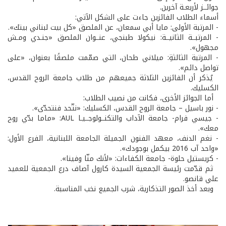
جوائــز لأربعـة آخرين.
أسماء الطلاب الفائزين جاءت على الشكل الآتي:
- المرتبة الأولى: مايا أبي سمعان، عن الملصق «كل بيت لبناني بيتك».
- المرتبــة الثانيــة: نيكولا طبنجي، عنــوان الملصق «جنـدي ومـش
مجهول».
- المرتبة الثالثةِ: ميلاني طحان، التي صمّمت ملصقًا بعنوان، «على
تواصل دائم».
يُذكر أن الفائزين الثلاثة جميعهم من طلاب جامعة الروح القدس،
الكسليك.
أما الجوائز الأخرى، فكانت من نصيب الطلاب:
- نور باسيل – جامعة الروح القدس، الكسليك: «نتّحد فنتحدّى».
- جيسي فرام- جامعة الآداب والتكنــولوجــيـا AUL: «ماما بدّي روح
معك».
- نغم الدنف، معهد الفنون الجميلة الجامعة اللبنانية، الفرع الأول:
«واحد آب 2016 بيكمل بوجودك».
- كريستيل حلوة- جامعة الكفاءات: «لأنك منّا وفينا».
ثم قدّمت رئيسة الجمعية السيدة كارول آصاف درع الجمعية للعميد
علي قانصو.
وبعد أخذ الصور التذكارية، شرب الجميع نخب المناسبة.