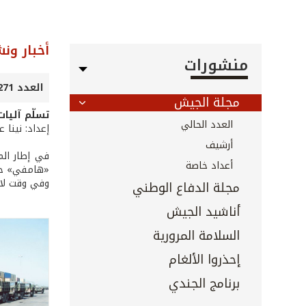
أخبار ون
منشورات
العدد 271 - كانون الثاني 2008
مجلة الجيش
تسلّم آليات
العدد الحالي
إعداد: نينا 
أرشيف
أعداد خاصة
«هامفي» حيث أصبح ا
وفي وقت لاحق
مجلة الدفاع الوطني
أناشيد الجيش
السلامة المرورية
إحذروا الألغام
برنامج الجندي