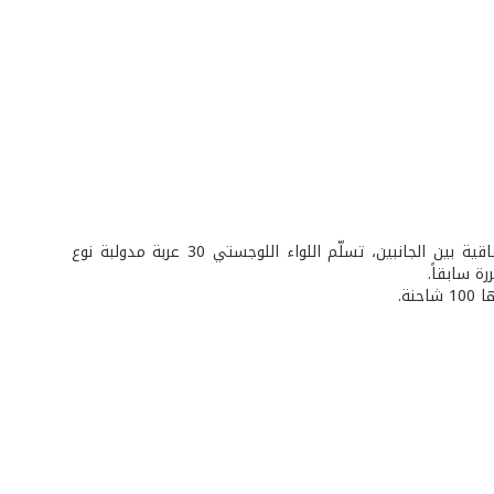
في إطار المساعدات الاميركية المخصصة للجيش اللبناني، والمقررّة سابقاً بموجب إتفاقية بين الجانبين، تسلّم اللواء اللوجستي 30 عربة مدولبة نوع
ة.