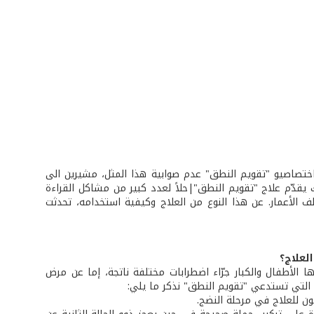
كد اختصاصيو "تقويم النطق" عدم صوابية هذا المثل، مشيرين الى
ك يقدّم علاج "تقويم النطق"|حلاً لعدد كبير من مشاكل القراءة
ف الأعمار. عن هذا النوع من العلاج وكيفية استخدامه، تحدثت
لعلاج؟
الأطفال والكبار جرّاء اضطرابات مختلفة ناتجة، إما عن مرض
ت التي تستدعي "تقويم النطق" نذكر ما يلي:
ون للعلاج في مرحلة النضج.