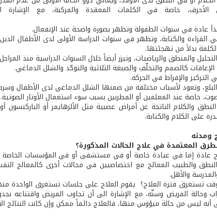
 الكلام أو في النطق لدى الأولاد، ويعاني ذوو الحالة الأولى من عدم الق
ين الأحرف، خاصة في الكلمات المعقدة والمركبة، مع الإشار
حيان.
تبدأ عادة في سنوات الطفولة وتظهر بصورة واضحة عند الإنفعال.
ي القراءة والكتابة، وتظهر في سنوات الدراسة الأولى لدى الأطفال الذي
كلمة بدلاً من تهجئتها.
لتحليل والمنطق والرياضيات، وتبرز أيضاً خلال السنوات الدراسية منذ المراحل 
الإعاقات كالصمم والتخلّف والصبغة الثلاثية والتوحّد والشلل الدماغي.
 التركيز والإفراط في الحركة.
البلع، وتعود لأسباب مختلفة من ضمنها الشلل الدماغي لدى الأطفال وسرطان
وت، خاصة عند المعلمين أو المطربين بسبب سوء استعمال الأوتار الصوتية.
النطق والكلام الناتجة عن أمراض عصبية مثل الألزهايمر أو الباركنسون أو
رة على الكلام والكتابة.
 ومدته
طرق المعتمدة في علاج الحالات المذكورة؟
لاج عادة إما في عيادة خاصة أو في مستشفى أو في المؤسسات الخاصة با
نطق والطبيب المعالج مع اختصاصيين في مجالات أخرى كالمعالج النفسي 
لمدرسة والأهل.
قت تستغرق فترة العلاج؟ ­ يقوم العلاج على جلسات تستغرق الواحدة منها أ
اب وحالة المريض وسنّه، مع الإشارة الى أن تجاوب المريض واقتناعه بجد
 أنه ليس من حالة ميؤوس منها، فالعلاج دائماً ممكن وإن كانت النتائج ال