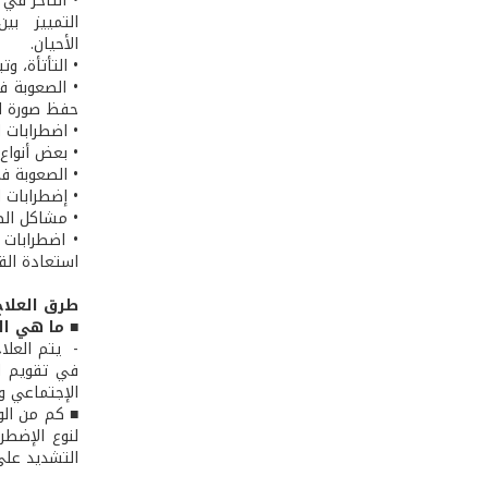
• التأخر في
التمييز ب
الأ
• التأتأة، و
• الصعوبة ف
حفظ صورة ال
• اضطرابات ا
• بعض أنواع 
• الصعوبة في
• إضطرابات 
• مشاكل الص
• اضطرابات 
استعادة القد
طرق العلاج
■ ما هي ال
- ­ يتم الع
في تقويم ال
الإجتماعي وا
■ كم من الو
لنوع الإضطر
التشديد على