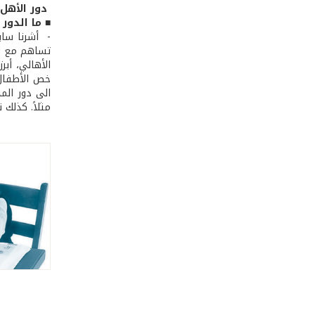
دور الأهل
■ ما الدور
- ­ أشرنا سا
تساهم مع ال
الأهالي، أب
خص الأطفال 
الى دور الم
مثلاً. كذلك