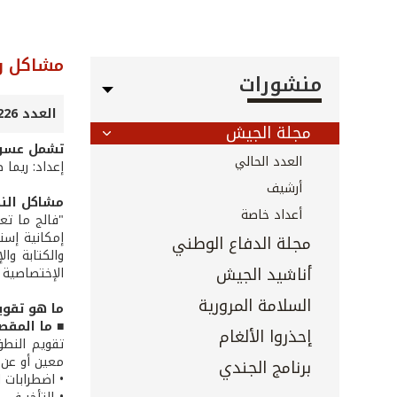
مشاكل و
منشورات
العدد 226 - نيسان 2004
مجلة الجيش
تشمل عسر ا
العدد الحالي
إعداد: ريما
أرشيف
مشاكل الن
أعداد خاصة
"فالج ما تعا
إمكانية إست
مجلة الدفاع الوطني
والكتابة وا
أناشيد الجيش
الإختصاصية 
السلامة المرورية
ما هو تقوي
■ ما المقص
إحذروا الألغام
­تقويم النط
معين أو عن 
برنامج الجندي
• اضطرابات 