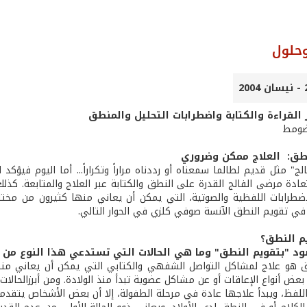
حلول
لقراءة والكتابة واضطرابات التحليل والمنطق
 ضومط
طق: العلاج ممكن وضروري
لج" مثل قديم لطالما سمعناه أو رددناه مراراً وتكراراً... أما اليوم فيؤ
عادة مرضى الفالج القدرة على النطق والكتابة عبر العلاج والمتابعة. كذل
لإضطرابات اللفظية والصوتية، التي يمكن أن يعاني منها كثيرون من مختل
في تقويم النطق الآنسة صوفي كلزي في الحوار التالي.
م النطق؟
ود "بتقويم النطق" وما هي الحالات التي تستدعي هذا النوع من ا
ق هو علاج لمشاكل التواصل الشفهي والكتابي التي يمكن أن يعاني منها 
بعض أنواع الإعاقات أو عن مشاكل عضوية تبدأ منذ الولادة. ومن أبرزالحالا
اللفظ، ويبدأ علاجها عادة في مرحلة الطفولة، إلا أن بعض الأشخاص يتقدم