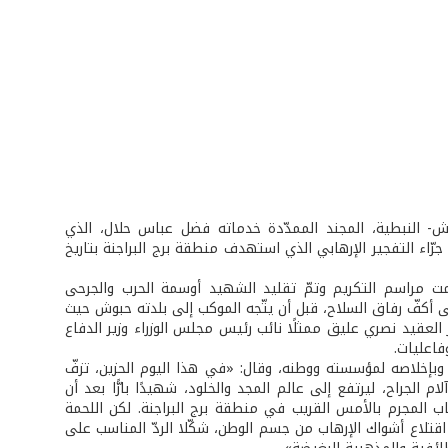
 النبطية، المجند الممدّدة خدماته فضل عباس حلال، الذي
ّاء التفجير الإرهابي الذي استهدف منطقة برج البراجنة بتاريخ
 مراسم التكريم وتمّ تقليد الشهيد أوسمة الحرب والجرحى
لى أكفّ رفاق السلاح، قبل أن يتّجه الموكب إلى بلدته حبوش حيث
لعقيد نصري عليق ممثلًا نائب رئيس مجلس الوزراء وزير الدفاع
اعليات.
 وبإخلاصه لمؤسسته ووطنه، وقال: «في هذا اليوم الحزين، تزفّ
الجراح، ليرتفع إلى عالم المجد والخلود، شهيدًا بارًّا بعد أن
اب المجرم بالأمس القريب في منطقة برج البراجنة. لكن اللحمة
اقتلاع أشواك الإرهاب من جسم الوطن، شكّلا الردّ المناسب على