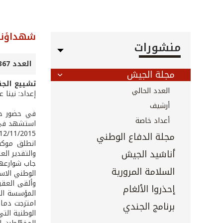
شهداؤنا
منشورات
العدد 367 - كانون الثاني 2016
مجلة الجيش
تشييع الج
العدد الحالي
إعداد: نينا 
أرشيف
في حضور حش
أعداد خاصة
استشهد في ال
12/11/2015.
مجلة الدفاع الوطني
انطلق موكب
أناشيد الجيش
والتقدير الع
جاب شوارعها
السلامة المرورية
الوطني الاس
وألقى العقي
إحذروا الألغام
المؤسسة العس
امتزجت دماؤ
برنامج الجندي
الوطنية التي