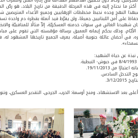
لمجرمين، وحالا دون تحقيق أهدافهم الهدامة في إثارة الفتن والنعرات الط
أكثر ما نحتاج إليه في هذه المرحلة الدقيقة من تاريخ البلاد، هو رصّ ا
فبهذا النهج وحده نحبط مخططات الإرهابيين وجميع الأعداء المتربصين شرًا
فاظ على أمن اللبنانيين جميعًا، ولن يفرّط قيد أنملة بقطرة دم واحدة 
ان شهيدنا الغالي في سنوات خدمته العسكريّة، إلاّ مثالًا للمناقبيّة والا
لأيّام، وذلك بحكم إيمانه العميق برسالة مؤسّسته التي تقوم على مبادئ 
ه، في أحضان عائلة جنوبية أصيلة، يعرف الجميع تاريخها المشهود له، في 
لسمحاء».
نبذة عن حياة الشهيد:
ة.
تبارًا من 19/11/2013.
وج التدخل السادس.
3/12/20.
أعلى بعد الاستشهاد، ومنح أوسمة: الحرب، الجرحى، التقدير العسكري، وتنوي