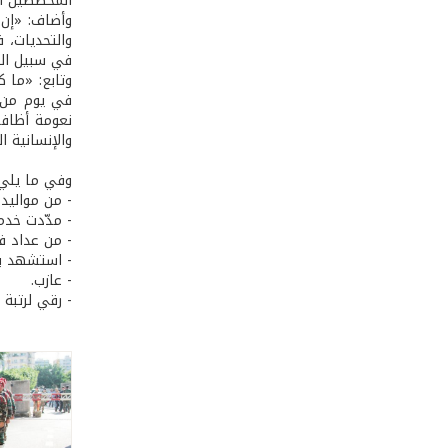
المخطّطين ا
وأضاف: «إن 
والتحديات، 
في سبيل الح
وتابع: «ما ك
في يوم من ا
نعومة أظافر
والإنسانية ا
وفي ما يلي 
- من مواليد 8/4/1993 في حبوش- النبطي
- مدّدت خدماته اع
- من عداد ف
- استشهد بتاريخ 15
- عازب.
- رقي لرتبة 