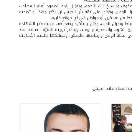
ائفية والمذهبية البغيضة».
لصفوف وترسيخ تلك اللحمة، وتعزيز إرادة الصمود أمام المصاعب
 بالوطن. وكونوا على ثقة بأن الجيش لن يدّخر جهدًا أو تضحية
تسقط من عسكري أو مواطن في أي موقعٍ كان».
نضباط ونكران الذات، وكان بالتأكيد يضع نصب عينيه قدر الشهادة
الشرف والتضحية والوفاء، وبحكم تربيته النقيّة الصالحة منذ
محبّة الوطن وارتباطها بالجيش، وتمسّكها بالقيم الأخلاقيّة
ه العماد قائد الجيش.