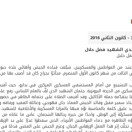
ندي الشهيد فضل حلال
عقل خليل
د من المواطنين والعسكريين، شيّعت قيادة الجيش وأهالي بلدة حبوش-
ثالث من شهر كانون الأول المنصرم، متأثرًا بجراح كان قد أصيب بها من جر
 التشييع من أمام المستشفى العسكري المركزي في بدارو، حيث أقيمت
سكري من الدرجة البرونزية. جثمان الشهيد الذي لفّ بالعلم اللبناني، رفع ع
 يتقدّمه حملة الأكاليل. وقد أقيمت الصلاة على جثمانه الطاهر في حضور ا
تاذ سمير مقبل وقائد الجيش العماد جان قهوجي، وعائلة الفقيد ورفاقه وف
د عليق كلمة بالمناسبة نوّه فيها بالمزايا العسكرية والأخلاقية للشهيد،
كريّة إلى الوطن، واحدًا من خيرة رجالها الشجعان، عانى ما عاناه من آلام 
ه الطاهرة مع دماء المواطنين الأبرياء، الذين سقطوا غدرًا على يد الإره
 تجلّت إثر هذا العمل الإرهابي الجبان، وعزم الجيش على المضي قدمًا في 