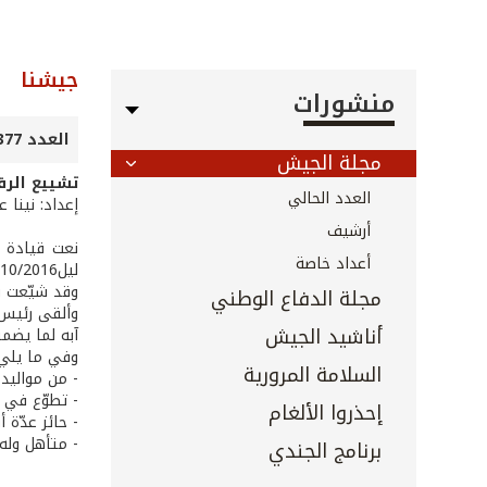
جيشنا
منشورات
العدد 377 - تشرين الثاني 2016
مجلة الجيش
تشييع الرق
العدد الحالي
إعداد: نينا 
أرشيف
نعت قيادة ا
أعداد خاصة
ليل17/10/2016.
وقد شيّعت ق
مجلة الدفاع الوطني
وألقى رئيس ا
أناشيد الجيش
آبه لما يضم
وفي ما يلي 
السلامة المرورية
- من مواليد 25/5/1978 عرسال - قضاء بعلب
- تطوّع في الجيش
إحذروا الألغام
- حائز عدّة 
- متأهل وله
برنامج الجندي