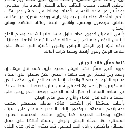
الوطني الأستاذ يعقوب الصرّاف وقائد الجيش العماد جان قهوجي،
وممثّلين عن قادة الأجهزة الأمنيّة، وضباط من الجيش ومن قوّات
الأمم المتّحدة، وفاعليات بلدية واختيارية، ووفود شعبيّة من مختلف
مناطق مرجعيون ورميش، وأهالي البلدة وعائلة الشهيد ورفاق
السلاح.
وألقى المطران كفوري عظة تناول فيها مآثر الشهيد وسيم الحاج
الإنسان المؤمن والمنتمي إلى عائلة عرفت بالتزامها أخلاقيًا ووطنيًا...
ووجّه تحيّة إلى الجيش اللبناني والقوى الأمنيّة التي تسهر على
سلامة الوطن وصون أراضيه وحفظ كرامة أبنائه.
كلمة ممثّل قائد الجيش
بدوره، ألقى ممثّل قائد الجيش العقيد علّيق كلمة قال فيها: إنّ
وسيم رحل لينضمّ إلى ركب شهداء الجيش الذين سقطوا على امتداد
مسيرة الشرف والتضحية والوفاء. إنّها ضريبة الدم التي نقدّمها نحن
العسكريين، بكلّ رضى وقناعة في سبيل لبنان، فبعضنا يسقط شهيدًا
في ساحة الشرف أو خلال أدائه الواجب، وبعضنا الآخر يبقى على
استعداد دائم لبذل الدماء والأرواح على مذبح الوطن.
وأضاف متوجّهًا إلى الشهيد:. هؤلاء رفاقك، بصمتهم المهيب
وحسراتهم العميقة، يتوجّهون إليك بالتقدير والعرفان على سيرتك
الطيّبة وخصالك الحميدة، كما يحيّون عائلتك المحتسبة الصابرة،
المشهود لها بمحبّة الجيش والوطن، وتنشئة أبنائها على جميل
الفضائل والأخلاق وإرادة الخير للجميع، كما يحيّون أهالي هذه البلدة