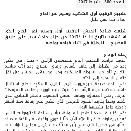
العدد 380 - شباط 2017
تشييع الرقيب أول الشهيد وسيم نمر الحاج
إعداد: نينا عقل خليل
شيّعت قيادة الجيش الرقيب أول وسيم نمر الحاج الذي
استشهد بتاريخ 11 /1 /2017 من جرّاء حادث سير على طريق
المصيلح - النبطيّة في أثناء قيامه بواجبه.
رحلة الوداع
أُقيمت مراسم التشييع أمام مستشفى الرّاعي – صيدا، في حضور
وفد من الضباط، إلى جانب الأهالي ورفاق السلاح. وقد أدّت مراسم
التكريم ثلّة من الشرطة العسكرية ومن موسيقى الجيش قبل نقل
جثمان الشهيد إلى بلدته.
وفي بلدة جديدة مرجعيون، أقيم للرقيب الشهيد الحاج استقبال
حاشد تتقدّمه فرقة الزفّة، حيث نثرت عليه الورود وأُطلقت المفرقعات
النارية، وحمل أصدقاؤه ورفاقه النعش الملفوف بالعلم اللبناني، على
الأكف وسط زغاريد النسوة للعريس الذي مضى على زفافه ستة أشهر
وزوجته حامل بشهرها الأول.
وفي كنيسة سيدة الخلاص المارونية، ترأس سيادة المتروبوليت الياس
كفوري يعاونه كاهن الرعيّة الأب حنّا الخوري ولفيف من الكهنة صلاة
الجنّاز، في حضور النائب علي بزّي ممثّلًا دولة رئيس مجلس النوّاب نبيه
برّي، والنائب هاني قبيسي، والعقيد نصري علّيق ممثّلًا وزير الدفاع