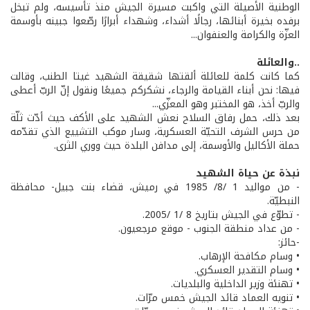
الوطنية الأصيلة التي واكبت مسيرة الجيش منذ تأسيسه، ولم تبخل
برفده بخيرة أبنائها، رجالًا أشداء، وشهداء أبرارًا رصّعوا جبينه بأوسمة
العزّة والكرامة والعنفوان...
..والعائلة
كما كانت كلمة للعائلة ألقتها شقيقة الشهيد غيتا الطنب، وقالت
فيها: نحن أبناء القيامة والرجاء، نشكركم جميعًا ونقول إنّ الربّ أعطى
والربّ أخذ، هو المختبر وهو المعزّي...
بعد ذلك، حمل رفاق السلاح نعش الشهيد على الأكف حيث أدّت ثلّة
من حرس الشرف التحيّة العسكرية، وسار موكب التشييع الذي تقدّمه
حملة الأكاليل والأوسمة، إلى مدافن البلدة حيث ووري الثرى.
نبذة عن حياة الشهيد
- من مواليد 1 /8/ 1985 في رميش، قضاء بنت جبيل- محافظة
النبطيّة.
- تطوّع في الجيش بتاريخ 8 /1 /2005.
- من عداد منطقة الجنوب - موقع مرجعيون.
-حائز:
• وسام مكافحة الإرهاب.
• وسام التقدير العسكري.
• تهنئة وزير الداخلية والبلديات.
• تنويه العماد قائد الجيش خمس مرّات.