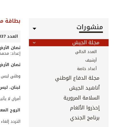
بطاقة مل
منشورات
العدد 337 - تموز 2013
مجلة الجيش
تصان الأرض
العدد الحالي
إعداد: محمد
أرشيف
تصان الأرض
أعداد خاصة
وطني ليس فر
مجلة الدفاع الوطني
أناشيد الجيش
لبنان، ليس 
السلامة المرورية
أمران لا يأتي
إحذروا الألغام
الروح المع
برنامج الجندي
التردد إلغاء