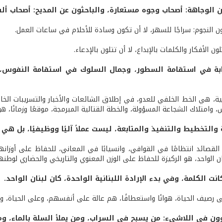
ن الوجاهة: أصحاب وجوه مستعارة، والباحثون عن المديح: أصحاب ألق
 النجوم: سراجًا للسهر، لا أن تكون وسادة للأحلام في ساعات العمل.
ن الأفكار والكلمات بالإبداع، لا أن تتلون بالإدعاء.
بة في استقامة السطور، وجمال السلوك في استقامة النفوس، لأ
ة، هي الخط الخلفي للعدو، في إطلاق الشائعات والأخبار والتسريبات الخاد
، وامتلاك الشجاعة المسؤولة، والخطة القتالية المبرمجة، موقعًا وزمانًا، 
والتخطيط والتنفيذ والمتابعة، ليست عملاً آليًا ووظيفيًا، بل هي 
 القصائد انتظامًا في القوافي، وانسيابًا في المعاني، للحفاظ على أوزا
 الواحد، هو الركيزة للحفاظ على الوزن المعنوي والتاريخي والحضاري لوطنه
نت الكلمة، وفي بدء الإرادة اللبنانية الواحدة، كان لبنان الواحد.
ى رصيف الحياة، هوانًا واستعطافًا، هم عالة على أنفسهم، وعلى الحياة، وي
وون في اللاشيء: من يسبح في السراب، ومن يملأ السلة بالماء، ومن