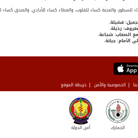
ء للسطور، والمحبة كساء للقلوب، والعطاء كساء للأيادي، والصدق كساء لل
لجميل: فضيلة.
عروف: رذيلة.
ع الصعاب: شجاعة.
 الأمام: جبانة.
نا
الخصوصية والأمن
خريطة الموقع
الجمارك
أمن الدولة