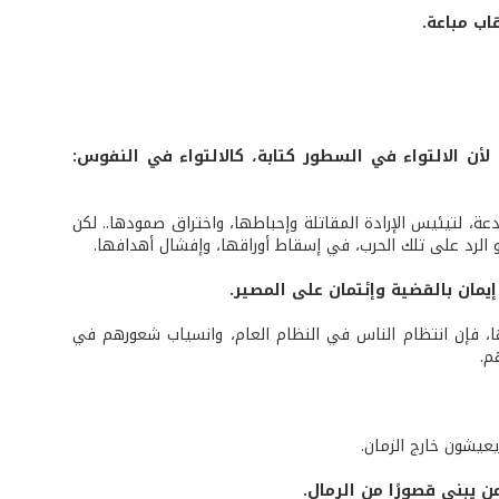
اب مباعة.
ن الالتواء في السطور كتابة، كالالتواء في النفوس:
عة، لتيئيس الإرادة المقاتلة وإحباطها، واختراق صمودها.. لكن
هو الرد على تلك الحرب، في إسقاط أوراقها، وإفشال أهدافها.
إيمان بالقضية وإئتمان على المصير.
نها، فإن انتظام الناس في النظام العام، وانسياب شعورهم في
م.
عيشون خارج الزمان.
 يبني قصورًا من الرمال.