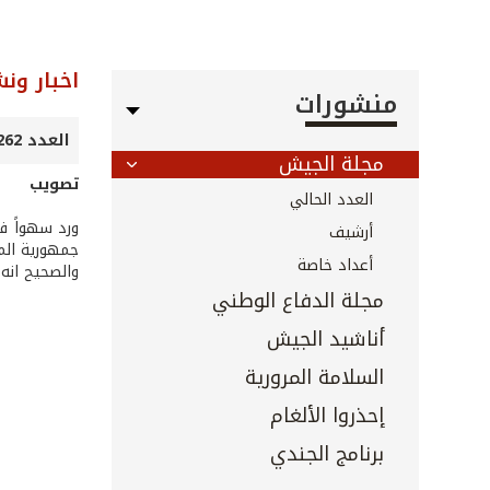
اخبار ون
منشورات
العدد 262 - نيسان 2007
مجلة الجيش
تصويب
العدد الحالي
أرشيف
جمهورية الما
أعداد خاصة
والصحيح انه 
مجلة الدفاع الوطني
أناشيد الجيش
السلامة المرورية
إحذروا الألغام
برنامج الجندي