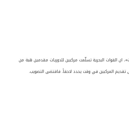
العدد رقم 261 - في باب «اخبار ونشاطات»، ان القوات البحرية تسلّمت مركبين للدوريات مقدمين هبة من
الى تقديم المركبين في وقت يحدد لاحقاً. فاقتضى التصويب.