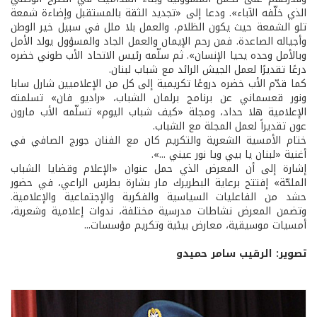
الذي خلّفه الآباء». ودعا إلى «تجديد الثقة بالمستقبل وإضاءة شمعة
تلو الشمعة حيث يكون الظلام، والعمل بلا ملل في سبيل خير الوطن
وأجياله الصاعدة. فمن رحم الإيمان والعمل الجاد والمسؤول يولد الأمل
وبالأمل وحده يحيا الإنسان». ثم سلّمه رئيس الاتحاد الأب طوني خضره
درعًا تقديرًا لعمل الجيش الرائد مع شباب لبنان.
كما قدّم الأب خضره دروعًا تكريمية إلى كل من الإعلاميين شارل سابا
ونور قعسماني عن برنامج برلمان الشباب، «راديو فان» تسلمته
الإعلامية هلا حداد، ومجلة «كيف شباب اليوم» تسلّمه الأب مارون
عون تقديراً لعمل المجلة مع الشباب.
ختام الأمسية الشعرية والتكريم كان مع الفنان جورج الصافي في
أغنية «لبنان يا بيي ويا نور عيني ...».
إشارة إلى أن المعرض الذي حمل عنوان «الإعلام وقضايا الشباب
الملحّة» إفتتح برعاية البطريرك مار بشارة بطرس الراعي، في حضور
حشد من الفاعليات السياسية والفكرية والإجتماعية والإعلامية.
وتضمن المعرض نشاطات مدرسية مختلفة، ندوات إعلامية وشعرية،
أمسيات موسيقية، معارض بيئية وتكريم مؤسسات...
تصوير: الرقيب سامر حميدو