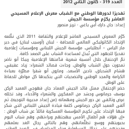
العدد 319 - كانون الثاني 2012
تقديرًا لدورها الوطني مع الشباب معرض الإعلام المسيحي
العاشر يكرّم مؤسسة الجيش
إعداد: جان دارك أبي ياغي - تريز منصور
كرّم المعرض المسيحي العاشر للإعلام والثقافة 2011 الذي نظّمه
الإتحاد الكاثوليكي العالمي للصحافة - لبنان (أوسيب لبنان) في دير
مار الياس – أنطلياس، مؤسسة الجيش اللبناني ومؤسسات إعلامية
تقديرًا للجهود التي تُبذل لمساعدة الشباب على الصعد كافة.
تمّ الإحتفال خلال أمسية شعرية قدّمتها الإعلامية ربيكا أبو ناضر
تمحورت حول الشباب والوطن، وجاءت قصائد الشعراء: زياد عقيقي،
هشام الشدياق، نادين الأسعد، ومارون أبو شقرا مطرّزة بعباءة
الكرامة والمجد الوطني والتضحيات التي يتكبدها كل مواطن للحفاظ
على الوطن.
حضر الإحتفال ممثل قائد الجيش العماد جان قهوجي العميد الركن
يوسف جرمانوس وحشد من المفكرين والشعراء والأدباء، وقد تخلله
عرض وثائقي عن دور الجيش ومهماته (من إعداد مديرية التوجيه)، ثم
ألقى العميد الركن جرمانوس كلمة قيادة الجيش اللبناني التي شكر
فيها الإتحاد على تكريم المؤسسة العسكرية قائلاً عن شباب الوطن :
«إن هؤلاء هم أطفال الأمس ببهجتهم وبراءتهم، وهم شباب اليوم
بحيويتهم ووسع تطلّعاتهم، وهم بالتالي رجال الغد بعلمهم
وقدرتهم على تحمّل المسؤولية وبناء المداميك في الصرح الوطني