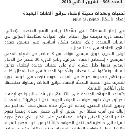
العدد 305 - تشرين الثاني 2010
تقنيات ومعدات حديثة لإطفاء حرائق الغابات البعيدة
إعداد: باسكال معوض بو مارون
في إطار النشاطات التي ينفّذها برنامج الأمم المتحدة الإنمائي،
أقيمت دورة تدريبية حول «نظام إدارة الحوادث لمكافحة الحرائق في
الغابات البعيدة، والذي يعتمد بشكل أساسي على تنسيق جهود
القوى العاملة في هذا المجال».
تولى التدريب فريق فرنسي مؤلف من 3 عناصر من الدفاع المدني
الفرنسي - إختصاص إطفاء الحرائق، وتابع الدورة 30 عنصراً من الدفاع
المدني تدربوا خلال عشرة أيام على تقنيات جديدة لإطفاء حرائق
الغابات وتعرّفوا الى المعدات والأجهزة الحديثة في هذا المجال، كانت
سبقتهم مجموعة ضباط من القوات الجوية تابعت في فرنسا دورة
للتعرف على التقنية الحديثة لإطفاء حرائق الغابات ومحاولة تطبيقها
على الأراضي اللبنانية.
وتعتمد الطريقة الجديدة على التنسيق بين قوات البر والجو لإطفاء
الحرائق حيث تقوم طوافات القوات الجوية بنقل التجهيزات والمعدات
وفريق الدفاع المدني، إضافة الى خزّان مياه مقفل سعة ألف ليتر يتم
إنزاله في أقرب نقطة الى الحريق أو الى مصدر المياه. وبينما يقوم
عناصر الدفاع المدني بتركيب معداتهم على الخزان الذي يضخّ بدوره
المياه الى خراطيمهم، تنقل الطوافة خزاناً آخر من أقرب مصدر للمياه.
وهكذا تنقل الطوافة الخزانات المقفلة جيئة وذهاباً مؤمنة لعناصر