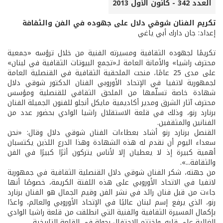
العدد 342 - كانون الأول 2013
تكريم الفنان شوقي دلال على جهوده في الفن والثقافة
إعداد: جان دارك أبي ياغي
تكريمًا لجهوده الثقافية ومسيرته الفنية من خلال ترؤسه «جمعية
محترف راشيا» والأمانة العامة لـ«تجمع البيوتات الثقافية في لبنان»
على مدى 25 عامًا، منحت الملحقية الثقافية في القنصلية العامة
لجمهورية لاتفيا في الإتحاد الأوروبي الفنان الدكتور شوقي دلال
شهادة خاصة تسلّمها من الملحق الثقافي للقنصلية ومؤسس
محترف آثار الشرق ومدير أكاديمية مايكل أنجلو للفنون الجميلة الفنان
برنارد رنو، وذلك في قلعة الاستقلال راشيا الوادي بحضور عدد من
الفنانين والمثقفين.
القنصل برنارد رنو أشاد بعطاءات الفنان شوقي دلال وقال: «نحن
سعداء اليوم أن نقدم له هذه الشهادة وهذا الدرع اللذين يكتسبان
أهمية كبيرة إذ لا يعطيان إلا لأناس يتركون أثرًا كبيرًا في الفن
والثقافة...».
من جهته، شكر الفنان شوقي دلال القنصلية الثقافية في جمهورية
لاتفيا في الاتحاد الأوروبي على هذه اللفتة الكريمة، خصوصًا أنها
جاءت من قبل فنان رائد في نشر الفن وقيم الجمال هو الفنان برنارد
رنو، الذي يرفع إسم لبنان عاليًا في الإتحاد الأوروبي والعالم، واعدًا
بإكمال المسيرة الثقافية والفنية التي انطلقت من قلعة راشيا الوادي
الغالية على قلبه. واختتم الاحتفال بجولة في القلعة التاريخية.