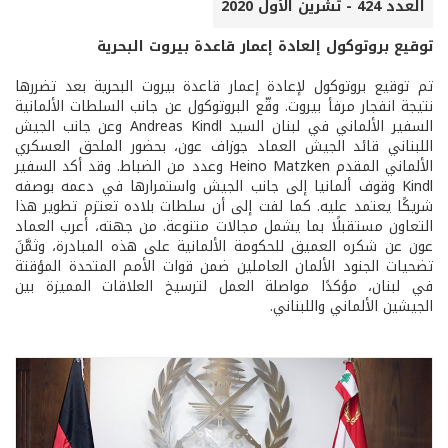
العدد 424 - تشرين الأول 2020
توقيع بروتوكول إلعادة إعمار قاعدة بيروت البحرية
تم توقيع بروتوكول لإعادة إعمار قاعدة بيروت البحرية بعد تضررها
نتيجة انفجار مرفأ بيروت. وقّع البروتوكول عن جانب السلطات الألمانية
السفير الألماني في لبنان السيد Andreas Kindl وعن جانب الجيش
اللبناني قائد الجيش العماد جوزاف عون، بحضور الملحق العسكري
الألماني المقدم Heino Matzken وعدد من الضباط. وقد أكد السفير
Kindl وقوف ألمانيا إلى جانب الجيش واستمرارها في دعمه بوصفه
شريكًا يعتمد عليه. كما لفت إلى أن سلطات بلاده تعتزم تطوير هذا
التعاون مستقبلًا بما يشمل مجالات متنوعة. من جهته، أعرب العماد
عون عن شكره العميق للحكومة الألمانية على هذه المبادرة، وثمَّنَ
تضحيات الجنود الألمان العاملين ضمن قوات الأمم المتحدة المؤقتة
في لبنان، مؤكدًا مواصلة العمل لترسيخ العلاقات المميزة بين
الجيشين الألماني واللبناني.