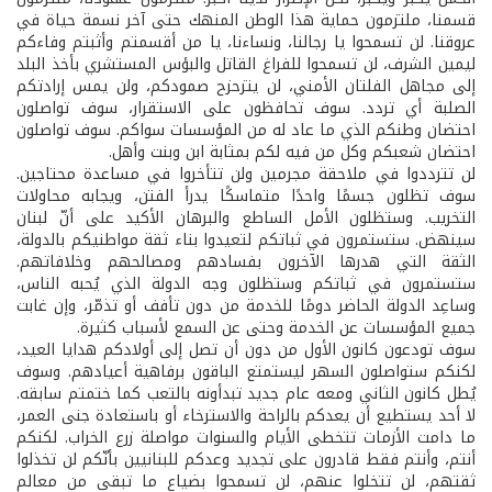
قسمنا، ملتزمون حماية هذا الوطن المنهك حتى آخر نسمة حياة في
عروقنا. لن تسمحوا يا رجالنا، ونساءنا، يا من أقسمتم وأثبتم وفاءكم
ليمين الشرف، لن تسمحوا للفراغ القاتل والبؤس المستشري بأخذ البلد
إلى مجاهل الفلتان الأمني، لن يتزحزح صمودكم، ولن يمس إرادتكم
الصلبة أي تردد. سوف تحافظون على الاستقرار، سوف تواصلون
احتضان وطنكم الذي ما عاد له من المؤسسات سواكم. سوف تواصلون
احتضان شعبكم وكل من فيه لكم بمثابة ابن وبنت وأهل.
لن تترددوا في ملاحقة مجرمين ولن تتأخروا في مساعدة محتاجين.
سوف تظلون جسمًا واحدًا متماسكًا يدرأ الفتن، ويجابه محاولات
التخريب. وستظلون الأمل الساطع والبرهان الأكيد على أنّ لبنان
سينهض. ستستمرون في ثباتكم لتعيدوا بناء ثقة مواطنيكم بالدولة،
الثقة التي هدرها الآخرون بفسادهم ومصالحهم وخلافاتهم.
ستستمرون في ثباتكم وستظلون وجه الدولة الذي يُحبه الناس،
وساعِد الدولة الحاضر دومًا للخدمة من دون تأفف أو تذمّر، وإن غابت
جميع المؤسسات عن الخدمة وحتى عن السمع لأسباب كثيرة.
سوف تودعون كانون الأول من دون أن تصل إلى أولادكم هدايا العيد،
لكنكم ستواصلون السهر ليستمتع الباقون برفاهية أعيادهم. وسوف
يُطل كانون الثاني ومعه عام جديد تبدأونه بالتعب كما ختمتم سابقه.
لا أحد يستطيع أن يعدكم بالراحة والاسترخاء أو باستعادة جنى العمر،
ما دامت الأزمات تتخطى الأيام والسنوات مواصلة زرع الخراب. لكنكم
أنتم، وأنتم فقط قادرون على تجديد وعدكم للبنانيين بأنّكم لن تخذلوا
ثقتهم، لن تتخلوا عنهم، لن تسمحوا بضياع ما تبقى من معالم