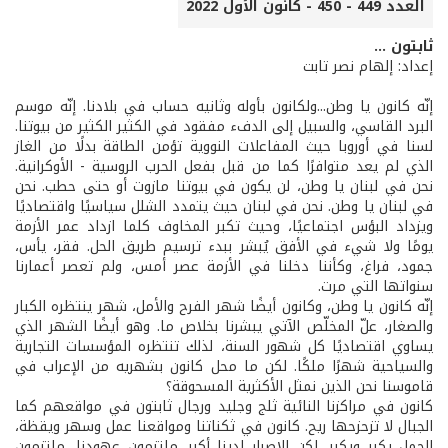
العدد 449 - 450 - كانون الأول 2022
ثابتون ...
إعداد: إلهام نصر تابت
إنّه كانون يا وطن...ولكانون بأوله وثانيه حساب في بلادنا. إنّه موسم
البرد القاسي، والسبيل إلى الدفء مفقود في الكثير الكثير من بيوتنا.
لسنا في أوروبا حيث المفاعلات النووية تؤمن الطاقة بدلًا من الغاز
الذي لم يعد متوافرًا كما من قبل بفعل الحرب الروسية - الأوكرانية.
نحن في لبنان يا وطن، لن يكون في بيوتنا مازوت أو حتى حطب. نحن
في لبنان يا وطن. نحن في لبنان حيث يتمدد الشلل سياسيًا واقتصاديًا
ويزداد البؤس اجتماعيًا، وحيث تكبر المخاوف كلما ازداد عمر الأزمة
يومًا ولا شيء في الأفق يُبشر ببدء ترسيم طريق الحل. فقر، يأس،
جمود، فراغ، وكأننا دخلنا في الأزمة عصر أمس، ولم تعصر أعمارنا
سنواتها التي مرت.
إنّه كانون يا وطن، وكانون أيضًا شهر الفرح والأمل، شهر ينتظره الكبار
والصغار، علّ المخلّص الآتي يبشرنا بخلاص ما. وهو أيضًا الشهر الذي
يساوي اقتصاديًا كل شهور السنة، لذلك تنتظره المؤسسات التجارية
والسياحية شهرًا ملكًا. لكن ما محل كانون بشهريه من الإعراب في
قاموسنا نحن الذين نمثل الأكثرية المسحوقة؟
كانون في مراكزنا النائية ثلج وجليد ورجال ثابتون في مواقعهم كما
الجبال لا تزحزحها ريح. كانون في ثكناتنا ومواقعنا عمل وسهر ويقظة،
الحمل يكبر ويكبر، لكن الإصرار لدينا أكبر. ملتزمون عهودنا، ملتزمون