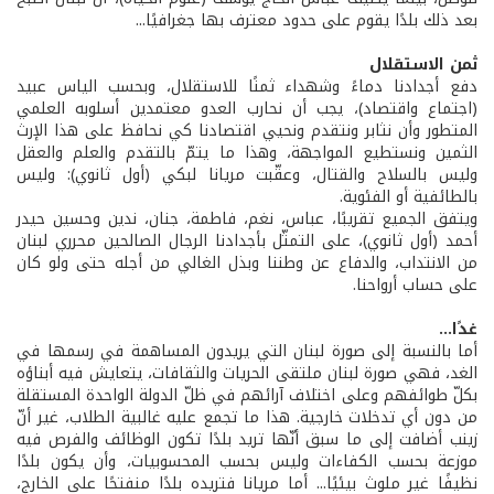
بعد ذلك بلدًا يقوم على حدود معترف بها جغرافيًا...
ثمن الاستقلال
دفع أجدادنا دماءً وشهداء ثمنًا للاستقلال، وبحسب الياس عبيد
(اجتماع واقتصاد)، يجب أن نحارب العدو معتمدين أسلوبه العلمي
المتطور وأن نثابر ونتقدم ونحيي اقتصادنا كي نحافظ على هذا الإرث
الثمين ونستطيع المواجهة، وهذا ما يتمّ بالتقدم والعلم والعقل
وليس بالسلاح والقتال، وعقّبت مريانا لبكي (أول ثانوي): وليس
بالطائفية أو الفئوية.
ويتفق الجميع تقريبًا، عباس، نغم، فاطمة، جنان، ندين وحسين حيدر
أحمد (أول ثانوي)، على التمثّل بأجدادنا الرجال الصالحين محرري لبنان
من الانتداب، والدفاع عن وطننا وبذل الغالي من أجله حتى ولو كان
على حساب أرواحنا.
غدًا...
أما بالنسبة إلى صورة لبنان التي يريدون المساهمة في رسمها في
الغد، فهي صورة لبنان ملتقى الحريات والثقافات، يتعايش فيه أبناؤه
بكلّ طوائفهم وعلى اختلاف آرائهم في ظلّ الدولة الواحدة المستقلة
من دون أي تدخلات خارجية. هذا ما تجمع عليه غالبية الطلاب، غير أنّ
زينب أضافت إلى ما سبق أنّها تريد بلدًا تكون الوظائف والفرص فيه
موزعة بحسب الكفاءات وليس بحسب المحسوبيات، وأن يكون بلدًا
نظيفًا غير ملوث بيئيًا... أما مريانا فتريده بلدًا منفتحًا على الخارج،