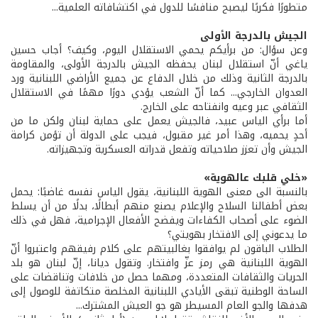
متطورًا فكريًا ليصبح منافسًا للدول في اكتشافاته العلمية...
الجيش بالدرجة الأولى
وعن سؤال: من برأيكم يحمي الاستقلال اليوم، وكيف؟ أجاب حسين
ياغي أنّ استقلال لبنان يحفظه الجيش بالدرجة الأولى، والمقاومة
بالدرجة الثانية وذلك من خلال الدفاع عن جميع الأراضي اللبنانية ورد
العدوان الخارجي... كما أنّ الشعب يؤدي دورًا مهمًا في الاستقلال
الثقافي عبر وعيه وانفتاحه على الخارج.
أما برأي الياس عبيد، فالجيش يعمل على حماية لبنان ولكن ما من
أحدٍ يحميه، وهذا أمر غير مقبول، فيجب على الدولة أن تؤمن كرامة
الجيش وأن تعزز صلاحياته وتفعل قدراته العسكرية وتجهيزاته.
«خلي قلبك عالهوية»
بالنسبة الى معنى الهوية اللبنانية، يقول الياس نفسه غاضبًا: يحمل
بعض أطفالنا السلاح والإعلام يصنع منهم أبطالًا، بدلًا من أن يسلط
الضوء على أصحاب الكفاءات ويفضح الأفعال الإجرامية، فهل في ذلك
ما يدعوني إلى الافتخار بهويتي؟
الطلاب الباقون لم يوافقوا بغالبيتهم على كلام رفيقهم واعتبروا أنّ
الهوية اللبنانية هي رمز عزّ وافتخار. وتقول ديانا، إنّ لبنان هو بلد
الحريات والثقافات المتعددة، ومهما حصل من خلافات وتناقضات على
الساحة الوطنية تبقى الأيادي اللبنانية المخلصة متكاتفة للوصول إلى
هدفها والجو العام المسيطر هو جو العيش المشترك...