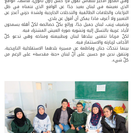
وفي المحور الأخير للنقاش تقول لارا حسن (أول ثانوي)، للأسف، الواقع
الذي نعيشه في لبنان بعيد جدًا عن الواقع الذي نتمناه في ظل
النزاعات والخلافات الطائفية والتدخلات الخارجية ولشدة حزني أعجز عن
التعبير ولا أعرف ماذا يمكن أن أقول عن بلدي.
وتضيف زينب، لبنان جميل جدًا، ورائع بكلّ خصائصه لكنّ أهله يسمحون
لأياد غريبة بالتسلل إليه وتشويه صورة العيش المشترك فيه.
لكنّ مريانا تتغنى ببلدها لبنان وبطبيعته ومناخه وهي تدعو كلّ
الأجانب لزيارته والاستثمار فيه.
بينما تتحدّث جنان وفاطمة عن مسيرة بلدهما الاستقلالية التاريخية،
وتتفق ندين مع حسين على أنّ لبنان «جنة مقدسة» على الرغم من
كلّ شيء.