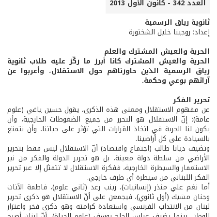
العدد 342 - كانون الأول 2013
ثانوية رياق الرسمية
إعداد: روجينا خليل الشختورة
الحرية والعيش المشترك والعلم
الحرية والعيش المشترك كانا أبرز ما ركّز عليه طلاب ثانوية
رياق الرسمية الذين حاورناهم حول الاستقلال، وأعربوا عن
آرائهم بوعي وحكمة.
تحرير الفكر
عن مفهوم الاستقلال ومعنى هذه الذكرى، يقول حسين ياغي (علوم
عامة): إنّ الاستقلال هو التحرر من جميع الضغوطات الخارجية، وأن
يكون لنا الحرية في اتخاذ القرارات التي تؤثر على حياتنا، وأن نتمتع
بالسيادة على كل أراضينا.
وتضيف ديانا طالب (اجتماع واقتصاد) أنّ الاستقلال ليس فقط بتحرير
الأراضي من سلطة دولة معينة، بل هو تحرير الدولة والفكر من نير
الاستعمار والسيطرة الخارجية، ففكرة الاستقلال لا تتمثل إلا عبر تحرير
الفكر اللبناني من سيطرة أي طرف خارجي.
أما نغم علي منذر (إنسانيات)، زينب رعد (ثاني علوم)، فاطمة الآتات
وجنان مشيك (أول ثانوي)، فيجمعن على أنّ الاستقلال هو ذكرى تحرير
لبنان من الانتداب الفرنسي واستعادة كرامته وهو ذكرى فخر واعتزاز
للوطن، بينما يضيف عباس الحاج يوسف (علوم الحياة)، أنّ لبنان أصبح