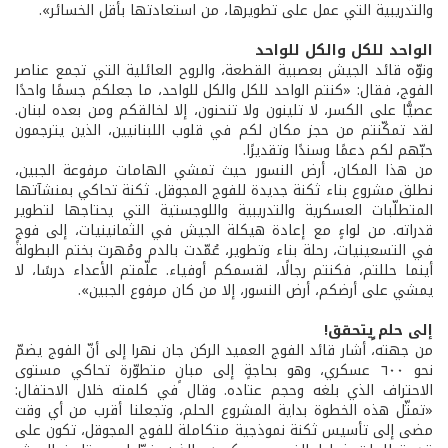
والتدريبية التي عمل على تطويرها، من استعادتها بأقل الخسائر».
الواحد للكل والكل للواحد
ونوّه قائد الجيش بعصبية القطعة، والروح العائلية التي تجمع عناصر
الفوج، فقال: «كنتم الواحد للكل والكل للواحد، ما جعلكم جسمًا واحدًا
عصيًّا على الكسر، لا تلينون ولا تنحنون، إلا لخالقكم ومن بعده لبنان.
لقد تمكّنتم من حجز مكان لكم في قلوب اللبنانيين، الذين يترجمون
حبّهم لكم دعمًا وسندًا وتقديرًا.
من هذا المكان، أرض النسور حيث تمشي الهامات مرفوعة الجبين،
نطلق مشروع بناء ثكنة جديدة للفوج المجوقل. ثكنة تحاكي بمنشآتها
المتطلّبات العسكرية والتدريبية واللوجستية التي يحتاجها لتطوير
قدراته. من لواءٍ مع إعادة هيكلة الجيش في الثمانينيات، إلى فوجٍ
في التسعينيات، رحلة بناء وتطوير، عُمّدت بالدم ومُهرت بختم البطولة
أينما حللتم، فكنتم رجالًا، لقسمكم أوفياء. علّمتم الأعداء درسًا، لا
يمشي على أرضكم، أرض النسور، إلا من كان مرفوع الجبين».
إلى حلم ٍيتحقق!
من جهته، أشار قائد الفوج العميد الركن جان نهرا إلى أنّ الفوج يضمّ
نحو ٦٠٠ عسكري، وهو بحاجةٍ إلى مبانٍ متطوّرة تحاكي مستوى
الاحتراف الذي بلغه وحجم عتاده. وقال في كلمته خلال الاحتفال:
«تمثّل هذه الخطوة بداية المشروع الحلم، وتجعلنا أقرب من أي وقت
مضى إلى تأسيس ثكنة نموذجية متكاملة للفوج المجوقل، تكون على