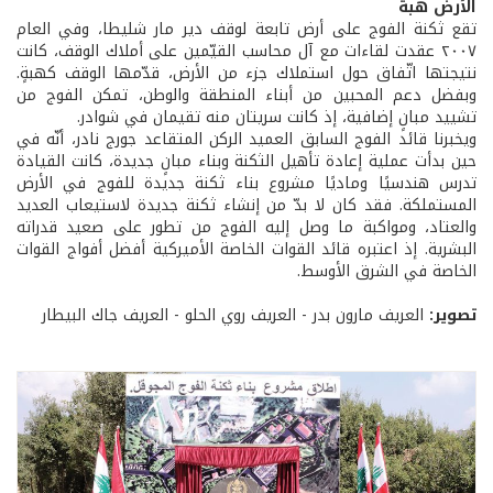
الأرض هبة
تقع ثكنة الفوج على أرض تابعة لوقف دير مار شليطا، وفي العام
٢٠٠٧ عقدت لقاءات مع آل محاسب القيّمين على أملاك الوقف، كانت
نتيجتها اتّفاق حول استملاك جزء من الأرض، قدّمها الوقف كهبةٍ.
وبفضل دعم المحبين من أبناء المنطقة والوطن، تمكن الفوج من
تشييد مبانٍ إضافية، إذ كانت سريتان منه تقيمان في شوادر.
ويخبرنا قائد الفوج السابق العميد الركن المتقاعد جورج نادر، أنّه في
حين بدأت عملية إعادة تأهيل الثكنة وبناء مبانٍ جديدة، كانت القيادة
تدرس هندسيًا وماديًا مشروع بناء ثكنة جديدة للفوج في الأرض
المستملكة. فقد كان لا بدّ من إنشاء ثكنة جديدة لاستيعاب العديد
والعتاد، ومواكبة ما وصل إليه الفوج من تطور على صعيد قدراته
البشرية. إذ اعتبره قائد القوات الخاصة الأميركية أفضل أفواج القوات
الخاصة في الشرق الأوسط.
تصوير:
العريف مارون بدر - العريف روي الحلو - العريف جاك البيطار