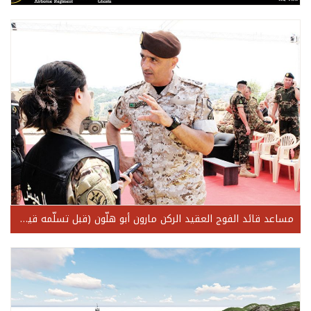
مساعد قائد الفوج العقيد الركن مارون أبو هلّون (قبل تسلّمه قيادة الفوج)