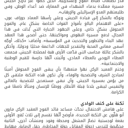
قدر تطلعات ضباط الفوج وعسكرييه، الذين خطّوا عبر تاريخ الجيش
مسيرة معمّدة بدماء الشهداء في المعارك ضد أعداء الوطن، وفي
طليعتهم العدو الإسرائيلي والإرهاب».
وتوجّه بالشكر إلى قيادة الجيش، وعلى رأسها العماد جوزاف عون،
«على الاهتمام البالغ بأفواج القوات الخاصة بشكلٍ عام، والفوج
المجوقل بشكلٍ خاص، وعلى الجهود الجبارة التي بُذلت في هذا
المجال، لدفع مسيرة النهوض ومواكبتها، حتى أضحى هذا العهد
عهد البناء والتطوير والتحديث في المؤسسة». وأضاف: «كذلك، أوجّه
أسمى معاني المحبة والتقدير للجهات الداعمة محليًا ودوليًا، وأخصّ
بالشكر عائلة محاسب التي قدّمت الأرض هبة لمصلحة الجيش، فجمعت
العطاء الروحي بالعطاء المادي، وأثبتت أنّها حارسة للقيم الوطنية
والاجتماعية».
وختم العميد الركن نهرا متعهدًا بأن يبقى الفوج المجوقل أمينًا
لمبادئ الشرف والتضحية والوفاء، وأن تكون هذه الثكنة ملتقى كل
من يؤمن بمسيرة الجيش، وأن نبقى مستعدين للتضحية بالغالي
والنفيس ليبقى بلدنا قِبلة الأنظار، ووطنًا للإنسان ومثالًا ناصعًا في
الكرامة.
ثكنة على كتف الوادي
على هامش الاحتفال، تحدّث مساعد قائد الفوج العقيد الركن مارون
أبو هلّون عن الثكنة الجديدة، فأوضح أنّها تقسم إلى ثلاث بُقع. الأولى
بقعة لوجستية تضمّ المشغل ومحطة وقود ومنشآت أخرى، الثانية
مخصّصة للتدريب (جولة المقاتل، جولة المخاطرة، حقل الرماية، مهابط