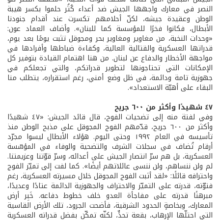
النصر في معارك واجهها الجيش ضد أعداء كُثُر حلموا بكسر هيبة
الوطن وعقيدة جيشه، لكنّ أحلامهم تكسرت عند أقدام جنودنا
الأبطال، فكانوا فخرًا للمؤسسة كما للبنان». وأضاف العماد عون:
«وحدات النخبة، من مغاوير ومغاوير بحر ومجوقل تثبت يومًا بعد يوم،
قدراتها العسكرية والقتالية العالية، وكفاءة ضباطها وأفرادها في
مواجهة الأخطار والدفاع عن لبنان. من هنا اهتمام القيادة بتوفير كل
الإمكانات التي تحتاجونها لتطوير قدراتكم، والتي تجعلكم في
جهوزية تامة ودائمة، في ظل وضع أمني، رغم استقراره، يتطلب منا
البقاء على أهبّة الاستعداد».
٤٧ شهيدًا وأكثر من ٦٠٠ جريح
وفي لفتة منه إلى تضحيات الفوج، قال قائد الجيش: «٤٧ شهيدًا
وأكثر من ٦٠٠ جريح، قدّمهم الفوج المجوقل على مذبح الوطن منذ
تأسيسه في العام ١٩٩٢ وحتى اليوم. هؤلاء الأبطال ليسوا مجرّد
أرقام تُضاف في سجلات الشرف والتضحية والوفاء في المؤسّسة
العسكرية، بل هم سرّ انتصار الجيش على أعدائه، وسرّ قوّتنا وعزيمتنا.
لم ولن ننساهم، ولن ننسى عائلاتهم أيضًا». كما لفت إلى تميّز الفوج
واحترافه قائلًا: «لقد أثبت الفوج المجوقل خلال مسيرته العسكرية، رغم
فتوّته، قدرته على التميّز والاحتراف والجهوزية الدائمة عتادًا وعديدًا،
مبرهنًا قدرته على مفاجأة العدو خلف خطوط دفاعه. خَبِر أرض
المعارك، وبخاصةٍ الحدود الشرقية، فأضحت الجرود، تلك الأرض القاسية
التي احتلّها الإرهاب، بقعة تحدٍّ، لكنّه تمكّن بفضل قدراته العسكرية