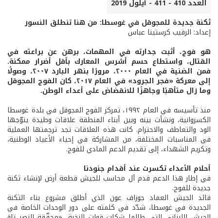
العدد 410 - 411 - أيلول 2019
ثكنة جديدة للمجوقل في غوسطا: من هنا تنطلق النسور
إعداد: الرقيب كرستينا عباس
هو فوج، أثبت جدارته في المهمات، برهن عن براعته في
القتال، واستطاع حسم أشرس المعارك بأقل أضرار ممكنة.
فمن الضنية في العام ٢٠٠٠، مرورًا بنهر البارد ٢٠٠٧، وصولًا
إلى معركة «فجر الجرود» في العام ٢٠١٧، كان الفوج المجوقل
وما زال متأهبًا وجاهزًا للانقضاض على أعداء الوطن.
منذ تأسيسه في العام ١٩٩٢، تمركز الفوج المجوقل في بلدة غوسطا
الكسروانية، ونشأت بينه وبين أبناء المنطقة علاقات وطيدة يتوّجها
الود والتعاطف والاحترام. كانت هذه العلاقات تجد ترجمتها العملية
في المناسبات المختلفة، من المشاركة في إحياء الأعياد الوطنية،
وتكريم الشهداء، إلى تقديم الدعم المادي للفوج.
أحلام الأعداء تكسرت عند أقدام جنودنا
في إطار هذا الدعم قدم آل محاسب للجيش قطعة أرض لإنشاء ثكنة
جديدة للفوج.
قائد الجيش العماد جوزاف عون الذي أطلق مشروع بناء الثكنة
الجديدة في غوسطا، شدّد في كلمته على دور الوحدات الخاصة في
الجيش اللبناني التي طالما شكلت قوات النخبة، «محقّقة النصر تلوَ