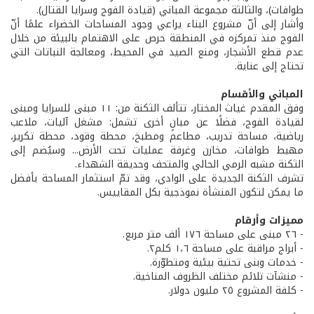
طوافات)، والثالثة مجموعة المباني (قيادة الفوج وسرايا القتال).
وأشار إلى أنّ مشروع البناء يراعي وجود المساحات الخضراء علمًا أنّ
الفوج منذ تمركزه في المنطقة حرص على الاهتمام بالبيئة من خلال
عدم قطع الأشجار، ومنع الصيد في المحيط، ومعالجة النباتات التي
تحتاج إلى عناية.
المباني والأقسام
وفق المقدم غياث المختار، تتألف الثكنة من: ١١ مبنى للسرايا ومبنى
لقيادة الفوج، فضلًا عن مبانٍ أخرى تشمل: مشغل آليات، ملاعب
رياضية، مساحة تدريب، مطاعم ومطبخ، محطة وقود، محطة تكرير،
مهبط طوافات، مخازن وغرفة عمليات تحت الأرض... وسيُضم إلى
الثكنة مشبه الرمي الحالي والمتحف وحديقة الشهداء.
تشرف الثكنة الجديدة على الوادي، وقد تمّ استثمار المساحة بأفضل
ما يمكن لتكون المنشأة نموذجية بكل المقاييس.
مميزات وأرقام
- ٢٦ مبنى على مساحة ١٧٦ ألف متر مربع.
- أبراج مراقبة على مساحة ١،٦ كلم٢.
- خدمات وبنى تحتية بيئية ومتطوّرة.
- منشآت تلائم مختلف الظروف المناخية.
- كلفة المشروع ٢٥ مليون دولار.