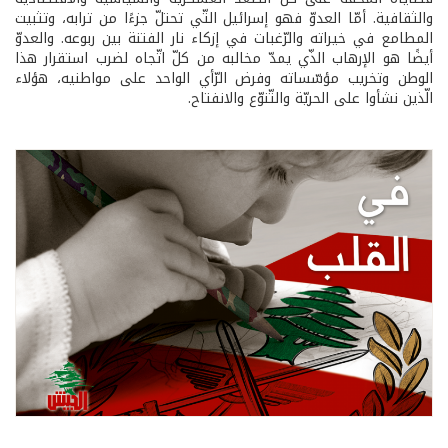
والثقافية. أمّا العدوّ فهو إسرائيل التّي تحتلّ جزءًا من ترابه، وتثبيت
المطامع في خيراته والرّغبات في إزكاء نار الفتنة بين ربوعه. والعدوّ
أيضًا هو الإرهاب الذّي يمدّ مخالبه من كلّ اتّجاه لضرب استقرار هذا
الوطن وتخريب مؤسّساته وفرض الرّأي الواحد على مواطنيه، هؤلاء
الّذين نشأوا على الحريّة والتّنوّع والانفتاح.