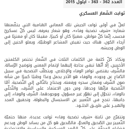
العدد 362 - 363 - أيلول 2015
ثوابت الشّعار العسكري
لعلّ في أولى ثوابت الجيش تلك المعاني السّامية التي يتضّمنها
شعاره: «شرف تضحية وفاء»، وهو شعار يعرفه، ليس كلّ عسكريّ
فحسب، إنّما كلّ مواطن، صغيرًا كان أو كبيرًا، مقيمًا كان أو مغتربًا في
أرجاء الكون، هناك حيث تفيض المشاعر الوطنيّة، ويعلو الحنين إلى
الوطن وجيشه.
وتكاد كلّ كلمة من الكلمات الثلاث في الشّعار تختصر الكلمتين
الأخريين، إلّا أنّها تبقى بحاجة إليهما لإتمام المعنى وتوضيح الرّسالة.
فالشّرف يقتضي توافر الوفاء والإخلاص، ويتطلّب التضحية في سبيل
الدّفاع عن وجوده. والوفاء هو الآخر يحمل وعدًا وطنيًا كبيرًا من شأنه
صون الشّرف وضمان سحره ورفعته، ويحتاج بالتّالي إلى التّضحية. أمّا
التّضحية فإنّها وحدها، ومن دون الاعتماد على الشّرف، والتّحلّي
بالوفاء، تتحوّل إلى تهوّر غير مسؤول، وبوجودهما، الشّرف والوفاء، إلى
جانبها، تنجح في التّعبير عن الاستبسال والبطولة، وتحقيق المجد
والسّيــر على طريــق الخلــود.
وتتفرّع من ثابتة «شرف تضحية وفاء» ثوابت عديدة، منها حتميّة
التّمييز بين الصّديق والعدوّ، فالصّديق هو كل من يساند الوطن ويدعم
قضاياه المحقّة على كلّ الصّعد العسكرية والسياسية والاقتصادية