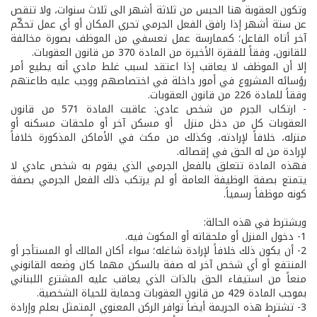
وتكون العقوبة هنا الحبس من ثلاثة أشهر الى ثلاث سنوات، ولا تنقص
عن ستة أشهر إذا رافق الفعل الجرمي تحري المكان أو أي عمل تحكّم
آخر أتاه الفاعل؛ كممارسة عمل تعسفي من الموظف بصورة مخالفة
للقانون، وفقاً للفقرة الأخيرة من المادة 370 من قانون العقوبات.
إلا أن الموظف لا يعاقب إذا اعتقد لسبب غلط مادي أنه يطيع أمر
رؤسائه المشروع في أمور داخلة في اختصاصهم ووجب عليه طاعتهم
وفقاً للمادة 226 من قانون العقوبات.
- ارتكاب الجرم من شخص عادي: عاقبت المادة 571 من قانون
العقوبات كل من دخل منزل أو مسكن آخر أو ملحقات مسكنه أو
منزله، خلافاً لإرادته، وكذلك من مكث في الأماكن المذكورة خلافاً
لإرادة من له الحق في إقصائه.
فهذه المادة تتعلق بالفعل الجرمي الذي يقوم به شخص عادي لا
يتمتع بصفة الوظيفة العامة أو لم يرتكب ذلك الفعل الجرمي بصفة
كونه موظفاً رسمياً.
ويشترط في هذه الحالة:
1- دخول المنزل أو ملحقاته أو المكوث فيه.
2- أن يكون ذلك خلافاً لإرادة شاغله؛ سواء أكان المالك أو المستأجر أو
المنتفع أو أي شخص آخر له صفة بالسكن مهما كان وضعه القانوني
منعاً من استيفاء الحق بالذات الذي يعاقب عليه المشترع اللبناني
بموجب المادة 429 من قانون العقوبات وحماية للحياة الشخصية.
3- تشترط هذه الجريمة أيضاً توافر الركن المعنوي المتمثل بعلم وإرادة