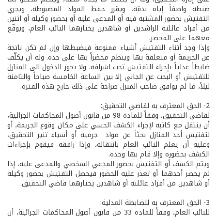
ضبطه واصفاً إياه بدقة، ويقرر حفظ المواد المضبوطة، ويجري
التفتيش بحضور المشتبه فيه أو المدعى عليه أو بحضور وكيله أو اثنين
من أفراد عائلته الراشدين أو شاهدين يختارهما النائب العام، ويوقّع
معهما على المحضر.
وإذا وجد أثناء التفتيش أشياء ممنوعة فيضبطها وإن لم تكن ناتجة
عن الجريمة أو متعلقة بها وينظم محضراً بها على حدة. وله أن يكلّف
ضابطاً عدلياً بإجراء التفتيش تحت اشرافه. ولا يجوز الدخول الى المنازل
للتفتيش أو البحث عن الجاني إلا بين الساعة الخامسة صباحاً والثامنة
ليلاً، ما لم يوافق صاحب المنزل صراحة على ذلك خارج هذه الفترة.
2- الحق المعترف به لقاضي التحقيق:
لقاضي التحقيق، وفقاً للمادة 98 من قانون أصول المحاكمات الجزائية،
أن ينتقل مع كاتبه لإجراء الكشف الحسي على مكان وقوع الجريمة، أو
لتفتيش أحد المنازل بحثاً عن مواد جرمية أو أشياء تنير التحقيق،
وعليه أن يعلم النائب العام بانتقاله، وإذا رافقه فيقوم بإجراءات
الكشف بحضوره وإلا قام بها وحده.
ويتم الكشف أو التفتيش بحضور المدعي الشخصي والمدعى عليه، إذا
لم يحضر أحدهما أو تعذر عليه الحضور فيحصل التفتيش بحضور وكيله
أو شاهدين من أفراد عائلته أو شاهدين يختارهما قاضي التحقيق.
3- الحق المعترف به للضابطة العدلية:
للنائب العام، وفقاً للمادة 33 من قانون أصول المحاكمات الجزائية، أن