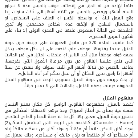
خلافاً لإرادة من له الحق في إقصائه، عوقب بالحبس مدة لا تتجاوز
الستة أشهر. ويقضى بالحبس من ثلاثة أشهر الى ثلاث سنوات إذا
وقع الفعل ليلاً، أو بواسطة الكسر او العنف على الاشخاص، او
باستعمال السلاح، او ارتكبه عدة اشخاص مجتمعين. ولا تجري
الملاحقة في الحالة المنصوص عليها في الفقرة الاولى إلا بناء على
شكوى الفريق المتضرر».
كما عاقبت المادة 370 من قانون العقوبات على جريمة خرق حرمة
المنزل عندما يقترفها موظف عام، فنصت على ان «كل موظف يدخل
بصفة كونه موظفاً منزل أحد الناس او ملحقات المنزل في غير الحالات
التي ينص عليها القانون من دون مراعاة الأصول التي يفرضها،
يعاقب بالحبس من ثلاثة أشهر الى ثلاث سنوات ولا تنقص عن ستة
أشهر إذا رافق تحري المكان أو أي عمل تحكّم آخر أتاه الفاعل».
ان بحث جريمة خرق حرمة المنزل يستوجب البحث في مفهوم المنزل
المخروقة حرمته، وصفة الفاعل، والحالات التي لا تعتبر خرقاً.
مفهوم المنزل
يُقصد بالمنزل، بمفهومه القانوني الواسع، كل مكان يعتبر الانسان
نفسه فيه بمنأى عن أنظار الغير(1). وقد توسّع الاجتهاد القضائي في
تفسير حرمة المنزل، فعنى بها كل ما له صفة المقام الخاص للشخص
(Domicile - Home)، كالخيمة في البرية التي تستعمل للسكن(2)
سواء أكان السكن دائماً أم مؤقتاً، وسواء أكان من يسكنه مالكاً إياه
أم مستأجراً له أم منتفعاً به بإذن مالكه أو مستأجره. وذلك بمعزل عن