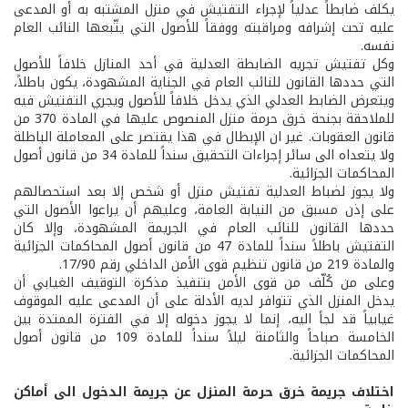
يكلف ضابطاً عدلياً لإجراء التفتيش في منزل المشتبه به أو المدعى
عليه تحت إشرافه ومراقبته ووفقاً للأصول التي يتّبعها النائب العام
نفسه.
وكل تفتيش تجريه الضابطة العدلية في أحد المنازل خلافاً للأصول
التي حددها القانون للنائب العام في الجناية المشهودة، يكون باطلاً،
ويتعرض الضابط العدلي الذي يدخل خلافاً للأصول ويجري التفتيش فيه
للملاحقة بجنحة خرق حرمة منزل المنصوص عليها في المادة 370 من
قانون العقوبات. غير ان الإبطال في هذا يقتصر على المعاملة الباطلة
ولا يتعداه الى سائر إجراءات التحقيق سنداً للمادة 34 من قانون أصول
المحاكمات الجزائية.
ولا يجوز لضباط العدلية تفتيش منزل أو شخص إلا بعد استحصالهم
على إذن مسبق من النيابة العامة، وعليهم أن يراعوا الأصول التي
حددها القانون للنائب العام في الجريمة المشهودة، وإلا كان
التفتيش باطلاً سنداً للمادة 47 من قانون أصول المحاكمات الجزائية
والمادة 219 من قانون تنظيم قوى الأمن الداخلي رقم 17/90.
وعلى من كُلّف من قوى الأمن بتنفيذ مذكرة التوقيف الغيابي أن
يدخل المنزل الذي تتوافر لديه الأدلة على أن المدعى عليه الموقوف
غيابياً قد لجأ اليه، إنما لا يجوز دخوله إلا في الفترة الممتدة بين
الخامسة صباحاً والثامنة ليلاً سنداً للمادة 109 من قانون أصول
المحاكمات الجزائية.
اختلاف جريمة خرق حرمة المنزل عن جريمة الدخول الى أماكن