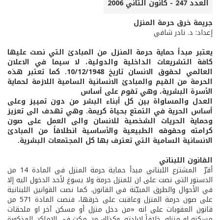
العدد 247 - كانون الثاني 2006
جريمة خرق حرمة المنزل
إعداد: د. نادر شافي
يعتبر مبدأ حماية حرمة المنزل من المبادئ التي نصت عليها
كافة التشريعات الداخلية والدولية، لا سيما في الاعلان
العالمي لحقوق الانسان تاريخ 10/12/1948. كما تعتبر هذه
الحرمة من القيم والمبادئ الانسانية السامية اللازمة لحماية
الأسرة البشرية، وهي تقوم على أساس
العدل والمساواة بين كل أبناء البشر من دون تمييز وعلى
أساس الحرية في التمتع بحياة كريمة. وهي تهدف الى تعزيز
وحماية الحريات الشخصية للانسان والى العمل على صون
كرامته وحقوقه الطبيعية والأساسية انطلاقاً من المبادئ
الانسانية السامية التي تعترف بها كل المجتمعات البشرية.
القانون اللبناني
أقرّ المشترع اللبناني مبدأ حماية حرمة المنزل في المادة 14 من
الدستور التي نصت على ان للمنزل حرمة ولا يسوغ لأحد الدخول اليه إلا
في الأحوال والطرق المبيّنة في القانون. كما نصت القوانين اللبنانية
على صون حرمة المنزل وعاقبت على خرقها، فنصت المادة 571 من
قانون العقوبات على انه «من دخل منزل أو مسكن آخر او ملحقات
مسكنه او منزله، خلافاً لإرادته، وكذلك من مكث في الاماكن المذكورة