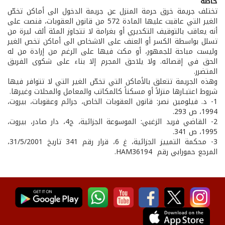
خاصة
تختلف جريمة خرق حرمة المنزل عن جريمة الدخول الى أماكن تخصّ
الغير التي عاقبت عليها المادة 572 من قانون العقوبات، فنصت على
أنه يعاقب بالتوقيف التكديري أو بغرامة لا تتجاوز المئة ألف ليرة من
تسلل بواسطة الكسر أو العنف على الاشخاص الى أماكن تخص الغير
وليست مباحة للجمهور، أو مكث فيها على الرغم من إرادة من له
الحق في إقصائه. ولا يلاحق المجرم إلا بناء على شكوى الفريق
المتضرر.
وهذه الجريمة تتعلق بالأماكن التي تخصّ الغير التي لا تتوافر فيها
شروط اعتبـارها منزلاً أو مسكناً كالمكاتب والمعامل والمحلات وغيرها.
1- د. فيلومين نصر: قانون العقوبات الخاص، جرائم وعقوبات، بيروت،
1994، ص 293.
2- القاضي فريد الزغبي: الموسوعة الجزائية، ج4، دار صادر، بيروت،
1995، ص 341.
3- محكمة التمييز الجزائية، غ 6، قرار رقم 341 تاريخ 31/5/2001،
المرجع حمورابي رقم HAM36194.