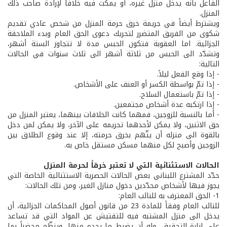
الفاعل بأنه يدخل منزل غيره، أو يمكث فيه خلافاً لإرادة صاحب ذلك
المنزل.
ويشترط أيضاً في جريمة خرق حرمة المنزل من شخص عادي تقديم
شكوى من الفريق المتضرر لتحريك دعوى الحق العام وبدء الملاحقة
الجزائية. اما العقوبة فتكون الحبس مدة لا تتجاوز الستة أشهر،
وتشدّد الى الحبس من ثلاثة أشهر الى ثلاث سنوات في الحالات
التالية:
- إذا وقع الفعل ليلاً.
- إذا تمّ بواسطة الكسر أو العنف على الأشخاص.
- إذا تمّ باستعمال السلاح.
- إذا ارتكبه عدة أشخاص مجتمعين.
- أما بالنسبة للزوجين، فمهما كانت الخلافات بينهما، يعتبر المنزل من
حق الاثنين، ولا يمكن لأحدهما تحريمه على الآخر، ولا يمكن لمن دخل
بالقوة الى منزله أن يتّهم بخرق حرمته، إلا عند وقوع الطلاق بين
الزوجين وأصبح لكل منهما مسكن مستقل خاص به.
الحالات الاستثنائية التي لا تعتبر خرقاً لحرمة المنزل
حدّد المشترع اللبناني بعض الحالات الحصرية الاستثنائية الخاصة التي
يجوز فيها لأشخاص محدّدين دخول منازل الغير، ومن تلك الحالات:
1- الحق المعترف به للنائب العام:
للنائب العام وفقاً للمادة 23 من قانون أصول المحاكمات الجزائية، أن
يدخل الى منزل المشتبه فيه للتفتيش عن المواد التي قد تساعد
على إنارة التحقيق، وله أن يضبط ما يجده منها، وينظّم محضراً بما