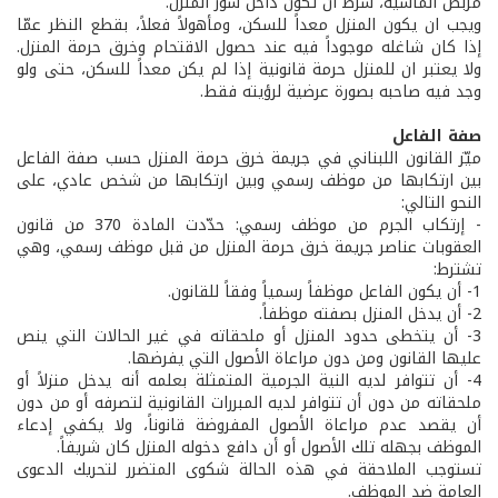
مربض الماشية، شرط أن تكون داخل سور المنزل.
ويجب ان يكون المنزل معداً للسكن، ومأهولاً فعلاً، بقطع النظر عمّا
إذا كان شاغله موجوداً فيه عند حصول الاقتحام وخرق حرمة المنزل.
ولا يعتبر ان للمنزل حرمة قانونية إذا لم يكن معداً للسكن، حتى ولو
وجد فيه صاحبه بصورة عرضية لرؤيته فقط.
صفة الفاعل
ميّز القانون اللبناني في جريمة خرق حرمة المنزل حسب صفة الفاعل
بين ارتكابها من موظف رسمي وبين ارتكابها من شخص عادي، على
النحو التالي:
- إرتكاب الجرم من موظف رسمي: حدّدت المادة 370 من قانون
العقوبات عناصر جريمة خرق حرمة المنزل من قبل موظف رسمي، وهي
تشترط:
1- أن يكون الفاعل موظفاً رسمياً وفقاً للقانون.
2- أن يدخل المنزل بصفته موظفاً.
3- أن يتخطى حدود المنزل أو ملحقاته في غير الحالات التي ينص
عليها القانون ومن دون مراعاة الأصول التي يفرضها.
4- أن تتوافر لديه النية الجرمية المتمثلة بعلمه أنه يدخل منزلاً أو
ملحقاته من دون أن تتوافر لديه المبررات القانونية لتصرفه أو من دون
أن يقصد عدم مراعاة الأصول المفروضة قانوناً، ولا يكفي إدعاء
الموظف بجهله تلك الأصول أو أن دافع دخوله المنزل كان شريفاً.
تستوجب الملاحقة في هذه الحالة شكوى المتضرر لتحريك الدعوى
العامة ضد الموظف.