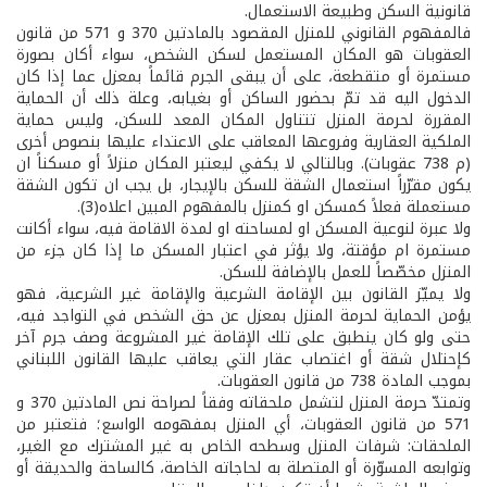
قانونية السكن وطبيعة الاستعمال.
فالمفهوم القانوني للمنزل المقصود بالمادتين 370 و 571 من قانون
العقوبات هو المكان المستعمل لسكن الشخص، سواء أكان بصورة
مستمرة أو متقطعة، على أن يبقى الجرم قائماً بمعزل عما إذا كان
الدخول اليه قد تمّ بحضور الساكن أو بغيابه، وعلة ذلك أن الحماية
المقررة لحرمة المنزل تتناول المكان المعد للسكن، وليس حماية
الملكية العقارية وفروعها المعاقب على الاعتداء عليها بنصوص أخرى
(م 738 عقوبات). وبالتالي لا يكفي ليعتبر المكان منزلاً أو مسكناً ان
يكون مقرّراً استعمال الشقة للسكن بالإيجار، بل يجب ان تكون الشقة
مستعملة فعلاً كمسكن او كمنزل بالمفهوم المبين اعلاه(3).
ولا عبرة لنوعية المسكن او لمساحته او لمدة الاقامة فيه، سواء أكانت
مستمرة ام مؤقتة، ولا يؤثر في اعتبار المسكن ما إذا كان جزء من
المنزل مخصّصاً للعمل بالإضافة للسكن.
ولا يميّز القانون بين الإقامة الشرعية والإقامة غير الشرعية، فهو
يؤمن الحماية لحرمة المنزل بمعزل عن حق الشخص في التواجد فيه،
حتى ولو كان ينطبق على تلك الإقامة غير المشروعة وصف جرم آخر
كإحتلال شقة أو اغتصاب عقار التي يعاقب عليها القانون اللبناني
بموجب المادة 738 من قانون العقوبات.
وتمتدّ حرمة المنزل لتشمل ملحقاته وفقاً لصراحة نص المادتين 370 و
571 من قانون العقوبات، أي المنزل بمفهومه الواسع؛ فتعتبر من
الملحقات: شرفات المنزل وسطحه الخاص به غير المشترك مع الغير،
وتوابعه المسوّرة أو المتصلة به لحاجاته الخاصة، كالساحة والحديقة أو