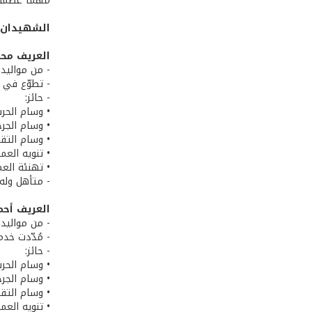
مهما عَظُمت،
الشهيدان
العريف محم
- من مواليد 25 /12 /1991 عيّات - عكا
- تطوّع في الجيش ب
- حائز:
• وسام الحرب
• وسام الجر
• وسام التقد
• تنويه العم
• تهنئة العم
- متأهل وله 
العريف أحم
- من مواليد 2 /6 /2001 قشلق - عكار
- مُدّدت خدماته
- حائز:
• وسام الحرب
• وسام الجر
• وسام التقد
• تنويه العم