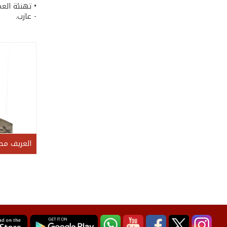
• تهنئة العم
- عازب.
العريف محم