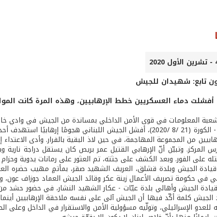
ون تابع: شهيدان للجيش
أفشلت دماء العسكريين خطط الإرهابيين، وهذه المرة كانت المو
بة المعلومات في قوى الأمن الداخلي بمساندة من الجيش في وادي خال
هابيين من المجموعة المهاجمة، في حين لاذ البقية بالفرار. وأدى الاعتداء
 المركز. وتبيّن أنّ الإرهابي القتيل عمر بريص كان يستقل دراجة نارية 
له على الفور. وبعد الكشف على جثته، تم العثور على رمانات يدوية وحزام 
يادة الجيش وبلدة قشلق، العريف الشهيد صقر، بمأتمٍ مهيب حضره العقي
ني في حكومة تصريف الأعمال زينة عكر وقائد الجيش العماد جوزاف عون، و
يادة الجيش وأهالي بلدة عيّات - عكار الشهيد النشار، في حضور حشد من 
د الجيش كلمة أكّد فيها أن الجيش آلى على نفسه ملاحقة الإرهابيين أينما
يه للعدو الإسرائيلي، وتولّيه مسؤولية الأمن والاستقرار في الداخل وعل