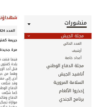
شهداؤنا
منشورات
العدد 424 - تشرين الأول 2020
مجلة الجيش
جريمة كفت
العدد الحالي
مرة جديدة 
أرشيف
أعداد خاصة
فيما قضت شع
مجلة الدفاع الوطني
قتل أحد الإر
أناشيد الجيش
وهما من حرس
أدى إلى مقت
السلامة المرورية
وقد شيّعت ق
الدفاع الوط
إحذروا الألغام
كما شيّعت ق
الدفاع وقائ
برنامج الجندي
موازاة تصدّ