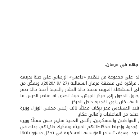
اجهة في عرمان.
د، على مجموعة من تنظيم «داعش» الإرهابي على صلة بجريمة
بلدة كفتون - الكورة (21 /8 /2020)، أفشل الجيش اللبناني هجومًا إرهابيًا استهدف أحد مراكزه في منطقة عرمان الشمالية (27 /9 /2020)، وتمكّن من
 إلى استشهاد العريف محمد خالد النشار والمجند أحمد خالد صقر
ويحاول الدخول إلى مركز الجيش، حيث تصدى له عناصر الحرس ما
ناسف كان ينوي تفجيره داخل المركز.
د المهندس عمر بركات ممثلًا نائب رئيس مجلس الوزراء وزيرة
حشد من الفاعليات وأهالي عكار.
المواطنين والعسكريين. وألقى العقيد سليم حسن ممثلًا وزيرة
 وُجدوا، وإحباط مخطّطاتهم الخبيثة وتفكيك خلاياهم، وذلك في
ى الحدود. وسوف تستمر المؤسسة العسكرية في تحمّل مسؤولياتها