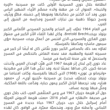
انطلاقة جلال خوري المسرحية الأولى كانت مع مسرحية «الإبرة
والخيط». العنوان آت من مهنة والده مصمّم الأزياء الشهير الياس
خوري. وقد أخذ الكثير من جمالياتها وفنونها إلى خشبته، فطَرّز وزخّرف
ونسج خيوطًا ذهبية بين تيارات المسرح ومدارسه من الشرق إلى
الغرب.
في العام 1964 تعرّف إلى الشاعر والمخرج المسرحي الألماني الكبير
برتولد بريختBretold Brecht، وكان لهذا اللقاء الأثر الكبير في مشوار
خوري الفكري والمسرحي،.الذي اقتبس من أعمال بريخت مسرحية «رؤى
سيمون ماشار» وقدّمها بالفرنسيّة.
لقاؤه بعد ذلك بالصحافي الكبير جورج نقّاش كان له أيضًا أثر كبير في
مسيرته الفنية والمهنية. فقد نصحه النقاش بالتخصّص في المسرح
واستحصلَ له على منحة للدراسة في فرنسا.
عاد خوري إلى لبنان إثر هزيمة 1967 التي هزّت الوجدان العربي وأحدثت
صدمة كبرى، كان صداها عميقًا لديه. وقد تجلّى هذا الأثر في مسّرحية
«وايزمانو بن غوري» (1968) التي كتبها بالفرنسية، وكانت اقتباسًا من
برتولد بريخت (بتصرّف شديد) عن مسرحية «آرتيرو أوي»، أي «صعود
هتلر»، وقد ترجمها الراحل الكبير ريمون جبارة، وقدّمت باللغة المحّكية،
ومثّل فيها روجيه عساف.
حول أثر هزيمة حزيران 1967 في وعي المثقّفين العرب كتب جلال خوري
في صحيفة «النهار» في العام 2016: «بعثت هزيمة الجيوش العربيّة
أمام إسرائيل خلال حرب حزيران 1967 حياة جديدة في المسرح
اللبناني، وأعطته مبرّر وجود، وشخصيّة مميّزة. في الواقع، كان لهذه