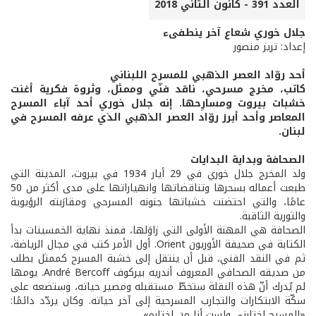
العدد 391 - كانون الثاني 2018
جلال خوري شعاع آخر ينطفىء
إعداد: تريز منصور
أحد روّاد العصر الذهبي للمسرح اللبناني
كاتب، مخرج مسرحي، ناقد فنّي وممثل، وثروة فكرية أغنت
خشبات بيروت ومسارِحها. إنه جلال خوري أحد آباء المسرح
المعاصر وأحد أبرز روّاد العصر الذهبي الذي عرفه المسرح في
لبنان.
الصحافة وبداية البدايات
ولد المخرج جلال خوري في 29 أيار 1934 في بيروت، المدينة التي
طبعت أعماله بسحرها وتناقضاتها وانهياراتها على مدى أكثر من 50
عامًا، والتي احتضنت خشباتها جنونه المسرحي ومقارَبته الرؤيوية
والثورية الثاقبة.
الصحافة هي المهنة الأولى التي زاوَلها، فمنذ نهاية الخمسينات بدأ
الكتابة في صحيفة الأوريون Orient. أول الأمر كتب في مجال الرياضة،
ثم في النقد الفني، قبل أن ينتقل إلى خشبة المسرح كممثل بطلب
من صديقه الصحافي المعروف أندريه بيركوف André Bercoff. يومها
لم يُدرك أنّ هذه النقلة ستخطّ مستقبله ومصير حياته، وستضعه على
سكّة الابتكارات والتجارب المسرحية إلى آخر حياته. وكان يردّد دائمًا:
«المسرح اختارني ولست أنا من اختاره».