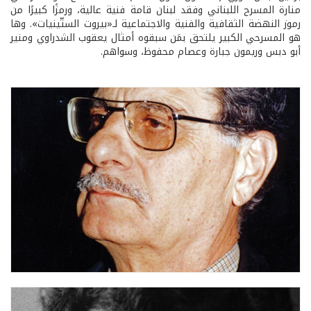
منارة المسرح اللبناني وفقد لبنان قامة فنية عالية، ورمزًا كبيرًا من
رموز النهضة الثقافية والفنية والاجتماعية لـ«بيروت الستّينيات». وها
هو المسرحي الكبير يلتحق بمَن سبقوه أمثال يعقوب الشدراوي ومنير
أبو دبس وريمون جبارة وعصام محفوظ، وسواهم.