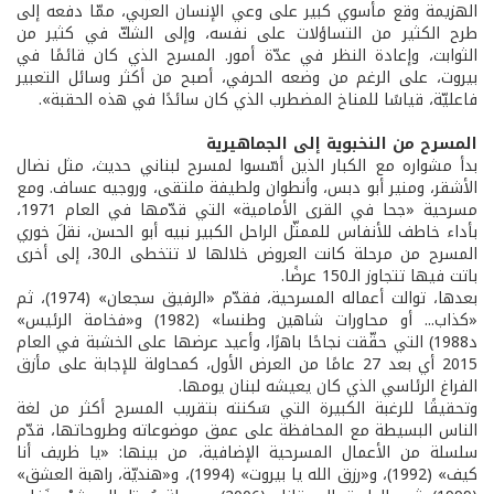
الهزيمة وقع مأسوي كبير على وعي الإنسان العربي، ممّا دفعه إلى
طرح الكثير من التساؤلات على نفسه، وإلى الشكّ في كثير من
الثوابت، وإعادة النظر في عدّة أمور. المسرح الذي كان قائمًا في
بيروت، على الرغم من وضعه الحرفي، أصبح من أكثر وسائل التعبير
فاعليّة، قياسًا للمناخ المضطرب الذي كان سائدًا في هذه الحقبة».
المسرح من النخبوية إلى الجماهيرية
بدأ مشواره مع الكبار الذين أسّسوا لمسرح لبناني حديث، مثل نضال
الأشقر، ومنير أبو دبس، وأنطوان ولطيفة ملتقى، وروجيه عساف. ومع
مسرحية «جحا في القرى الأمامية» التي قدّمها في العام 1971،
بأداء خاطف للأنفاس للممثّل الراحل الكبير نبيه أبو الحسن، نقلَ خوري
المسرح من مرحلة كانت العروض خلالها لا تتخطى الـ30، إلى أخرى
باتت فيها تتجاوز الـ150 عرضًا.
بعدها، توالت أعماله المسرحية، فقدّم «الرفيق سجعان» (1974)، ثم
«كذاب... أو محاورات شاهين وطنسا» (1982) و«فخامة الرئيس»
د1988) التي حقّقت نجاحًا باهرًا، وأعيد عرضها على الخشبة في العام
2015 أي بعد 27 عامًا من العرض الأول، كمحاولة للإجابة على مأزق
الفراغ الرئاسي الذي كان يعيشه لبنان يومها.
وتحقيقًا للرغبة الكبيرة التي سَكنته بتقريب المسرح أكثر من لغة
الناس البسيطة مع المحافظة على عمق موضوعاته وطروحاتها، قدّم
سلسلة من الأعمال المسرحية الإضافية، من بينها: «يا ظريف أنا
كيف» (1992)، و«رزق الله يا بيروت» (1994)، و«هنديّة، راهبة العشق»