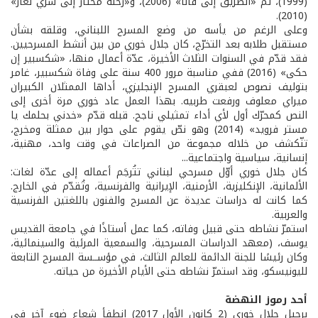
(1999)، ثم «الطريق إلى قانا» (2006)، و«رحلة مُحتار إلى شرْي نَغار»
(2010).
وعلى الرغم من يأسه من وضع المسرح اللبناني، وقلقه بشأن
مستقبل طلابه بعد التخرّج، كان جلال خوري من بين أنشط المسرحيين.
فقد قدّم في السنوات الثلاث الأخيرة، عدّة أعمال منها، «شكسبير إن
حكى» (2016) ففي مناسبة مرور 400 سنة على وفاة شكسبير، غامر
بتوليف نصوص لعبقري المسرح الإنجليزي، أداها الممثلان الكبيران
ميراي معلوف ورفعت طربيه. بهذا العمل عاد خوري مرة أخرى إلى
النص كمحرّك أول لأي أداء تمثيلي ناجح. قبله قدّم «خدني بحلمك يا
مستر فرويد» (2014) وهو نصّ يقوم على حوار بين ممثلة ومخرج،
تنّكشف من خلاله مجموعة من الصراعات في وقت واحد، مهنية،
إنسانية، سياسية واجتماعية...
كان جلال خوري أوّل مسرحي لبناني تتُرجَم أعماله إلى عدّة لغات:
الألمانية، الإنكليزية، الأرمنية، الإيرانية والفرنسية، وتُقدّم في الخارج.
كما كانت له دراسات عديدة عن المسرح والفنون باللغتين الفرنسية
والعربية.
استمرّ نشاطه حتى قبيل وفاته، كما عمل أستاذًا في جامعة القديس
يوسف، (معهد الدراسات المسرحية، والسمعية المرئية والسينمائية،
وكان رئيسًا للجنة الدائمة للعالم الثالث، في مؤســسة المسرح التابعة
لليونيسكو، وقد استمرّ نشاطه حتى الأيام الأخيرة من حياته.
أحد رموز النهضة
برحيل جلال خوري (2 كانون الأول 2017) انطفأ شعاع ضوء آخر في