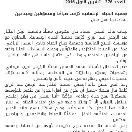
العدد 376 - تشرين الأول 2016
جمعية الحياة الإنسانية كرّمت ضباطًا ومتفوّقين ومبدعين
إعداد: نينا عقل خليل
برعاية قائد الجيش العماد جان قهوجي ممثلًا بالعميد الركن الطيّار
عبد الرحمن عبد الرزاق كرّمت جمعية الحياة الإنسانية، بالتعاون مع
مؤسسة الشيخ العالمية وجمعية صناع الحياة ونادي المسار الرياضي،
عددًا من الضباط المتخرّجين والمترقّين وحملة الشهادات العليا ونخبة
من الرياضيين والمبدعين، وذلك في احتفال حاشد في صالة البالاس -
برقايل.
حضر الاحتفال الأستاذ محمد الحسين ممثلًا الرئيس نجيب ميقاتي،
وشخصيات رسميّة وفاعليّات من المنطقة، وتخلّلته كلمات نوّهت
بتضحيات الجيش وجهوده في تثبيت الأمن والإستقرار.
وقد القى ممثّل قائد الجيش العميد الطيّار عبد الرحمن عبد الرزاق
كلمة قال فيها: «جميل أن نكون بين أهل اتخذوا من حبّهم للمؤسسة
العسكرية نهج حياة وعادة»، مؤكّدًا «أننا نعيش في وضع إقليمي
يشتعل بالنيران، إلّا أنّ رؤيتنا واضحة في منع امتداد الفتنة إلى لبنان
وبقاء هذا الوطن حرًا مستقلًا». وختم شاكرًا باسم قائد الجيش
الجمعيات المنظّمة للحفل، ومهنّئًا الضباط والأكادميين والرياضيين
المكرّمين.
وفي الختام، تمّ تقديم دروع تكريمية لأربعة من الضباط وخمسة
وأربعين من الأكاديميين والرياضيين.