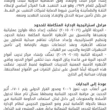
إنشاء مركز البحث والإنقاذ وفق الاتفاقية الدولية للبحث والإنقاذ
البحريَّين للعام ١٩٧٩، وهو قيـد التنفيـذ. هـذا المركـز أساسي لإعطاء
الثقـة والطمأنينـة وتأميـن شروط الحماية لشركات التنقيب عن النفــط،
من خلال تأمين سرعة التدخل والإنقـاذ وتحديد التهديد ومنعه.
مراحل استراتيجية الإدارة المتكاملة للحدود
- المرحلة الأولى (٢٠١٢- ٢٠١٥): تضمّنت إعداد خطة طوارئ عملياتية
وتنفيذها والتنسيق بين الأجهزة الأمنية المكلفة حماية الحدود،
وتنظيم الاستراتيجية، وإعداد مذكرات تفاهم مبدئية للتعاون بين
مختلف الأجهزة، وعقد اجتماعات دورية، بالإضافة إلى تأمين
التجهيزات اللازمة والتدريب عبر الهبات.
- المرحلة الثانية (٢٠١٥- ٢٠١٩): تمثّلت بإنشاء مركز تدريب أفواج
الحدود البرية في قاعدة رياق الجوية، حيث تتلقى أفواج الحدود وباقي
الأجهزة الأمنية المعنية التدريبات المطلوبة لضبط الحدود. تضمّنت
هذه المرحلة أيضًا العمل على تحليل الثغرات في الأفواج لمعالجتها،
وزيارات ميدانية إلى الخارج.
عودة إلى البدايات
في أعقاب حرب تموز ٢٠٠٦ وصدور القرار الدولي رقم ١٧٠١، أُثير
الحديث عن مراقبة الحدود اللبنانية وضبطها بشكلٍ تام منعًا لدخول
الأسلحة والممنوعات إلى داخل لبنان. استعانت الحكومة اللبنانية في
حينها بالدولة الألمانية ليتم وضع المشروع التجريبي لنظام الإدارة
المتكاملة للحدود اللبنانية الشمالية بدايةً، وبقي المشروع قيد التداول