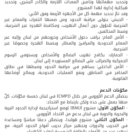
وتحديد مهماتها وتأمين المعدات اللازمة والكادر البشري، وتحديد
هيكلية إدارية لهذا المشروع.
وقد تمّ تحديد مهمة كل من الأجهزة الأربعة وفق الآتي:
- الجيش: يتولى مراقبة الحدود ومن ضمنها الثغرات والمعابر غير
الشرعية للحؤول دون أعمال التهريب، ومكافحة الهجرة غير الشرعية،
وضبط المخالفين.
- الأمن العام: يراقب دخول الأشخاص وخروجهم من لبنان وإليه عبر
المعابر الحدودية والمرافئ والمطار، ويضبط الهجرة وخصوصًا غير
الشرعية.
- الجمارك: يكافح تهريب البضائع والأشخاص ويستوفي الرسوم
الجمركية والضرائب على البضائع المستوردة إلى لبنان.
- الأمن الداخلي: يساهم في مراقبة الحدود وضبطها في نطاق
المخافر في المناطق وبقع العمليات الحدودية، ويعالج أوضاعها
القانونية.
مكوّنات الدعم
يتضمّن الدعم الأوروبي من خلال ICMPD في لبنان خمسة مكوّنات، كلّ
منها يعمل على حدة ولكن بارتباط مع الاتحاد:
- ا
لمكوّن الأول:
مشروع الـIBM لوضع استراتيجية لإدارة الحدود البرية
والبحرية والجوية في لبنان بدعمٍ من الاتحاد الأوروبي.
-
المكوّن الثاني:
مشروع هولندا، ويتضمّن دعمًا مباشرًا ومساعدة
في التدريب والدورات وتجهيز مركز تدريب أفواج الحدود البرية، مع
تجهيز عدد من الأفواج بالطاقة الشمسية لتوليد الكهرباء.