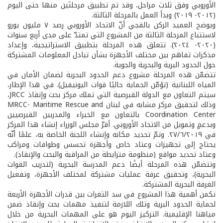
الأوروبي وفق ثلاث مراحل، وقد تم تطبيق مرحلتَين منها حتى اليوم
(٢٠١٢- ٢٠١٩) وبدأ العمل بالمرحلة الثالثة.
ويوضح العميد الركن بالقجي أنّ الاتحاد الأوروبي رصد ٧ مليون يورو
لاستتباع المرحلة الثالثة من المشروع التي تمتدّ على مدى أربع سنوات
(٢٠٢٠- ٢٠٢٤). تتعلق هذه المرحلة بتطبيق الاستراتيجية، وإعداد
مذكرات تفاهم بين مختلف الأجهزة بشأن تبادل المعلومات المشتركة
حول الحدود البرية والبحرية والجوية.
تتضمّن هذه المرحلة مشروع دعم الحدود البحرية لضمان الأمان في
المياه اللبنانية (تؤمّن الحماية حاليًا قوات اليونيفيل). في هذا الإطار،
سيتم التعاون مع الدولة القبرصية التي تملك مركز بحث وإنقاذ JRCC،
وذلك لتحقيق مركز مشابه في لبنان MRCC- Maritime Rescue and
Coordination Center بالتعاون مع الخبراء والمدربين القبرصيين
وبدعمٍ وتمويل من الاتحاد الأوروبي. أقرّ مجلس الوزراء إنشاء هذا المركز
في ٢٧/٦/٢٠١٩. وتمّ تحديد مكانه وإنشاء اللجنة الخاصة به، علمًا أنّه
يحتاج إلى تجهيزات وعتاد خاص وأجهزة تحسس وطوافات ومراكب
وعتاد تحديد مواقع (منظومة مترابطة من المراقبة والبحث والإنقاذ).
وتتضمّن هذه المرحلة أيضًا دعم المدرسة البحرية (لتدريب القوات
البحرية)، وتحقيق غرفة عمليات مشتركة لمختلف الأجهزة، وتفعيل
الغرفة البحرية المشتركة.
تكمن أهمية هذا المشروع في سد الثغرات بين قدرات الأجهزة الأربعة
لحماية الحدود البرية وتلك اللازمة لتنفيذ مهمات بحث وإنقاذ ضمن
مياهنا الإقليمية. التركيز اليوم هو على المهمات البحرية من خلال