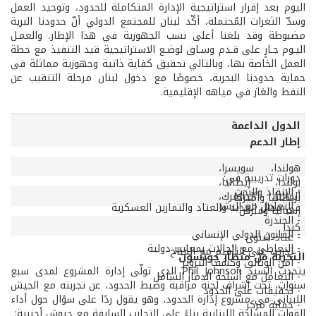
اليوم بعد إقرار استراتيجية الإدارة المتكاملة للحدود، وتوحيد العمل
وسدّ الثغرات المُحتملة، أكّد لبنان للمجتمع الدولي أنّ حدودنا البرية
مضبوطة وقد بلغنا أعلى نسب الجهوزية في هذا الإطار. والعمـل
اليـوم جـارٍ على قـدم وسـاق لوضـع الاستراتيجية قيد التنفيذ مع خطة
العمل الخاصة بها، وبالتالي تحقيق كفاية ذاتية وجهوزية مماثلة في
حماية حدودنا البحرية، خصوصًا مع دخول لبنان مرحلة التنقيب عن
النفط والغاز في مياهه الإقليمية.
الدول الداعمة
الدول الداعمة لمشروع إدارة الحدود
إطار الدعم
هولندا، سويسرا،
دورات تدريبية في:
بولندا، إيطاليا،
- الإنقاذ والبحث
ألمانيا، الدانمرك،
بريطانيا وأميركا
- التعامل مع البشر
في مجال العديد والعتاد والتمارين العسكرية
إسبانيا وقبرص
- الجندرة
كندا
- القانون الدولي الإنساني
- عتاد شتوي
- التعاطي مع الحالات بمعايير دولية
- تدريب على التأقلم مع المناخ
التجربة من منظار جونسون
- أمن الوثائق وكشف التزوير
يتحدث السيد Phil Johnson الذي تولّى إدارة المشروع لمدى سبع
- التعامل مع أسلحة الدمار الشامل
سنوات، تحت إشراف لجنة مراقبة وضبط الحدود، عن تجربته مع الجيش
- تحقيقات على الحدود
اللبناني في مشروع إدارة الحدود، وهو يقول ردًا على سؤال حول أداء
- حماية مركز
القوات المسلحة اللبنانية بناءً على التجارب السابقة مع جيوش أجنبية: