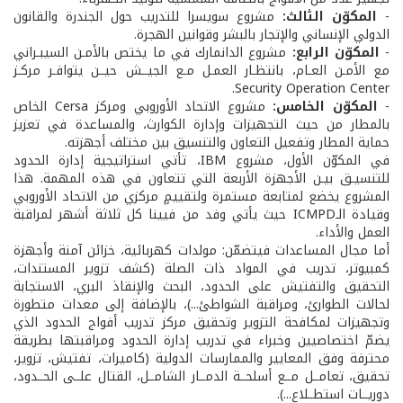
-
المكوّن الثالث:
مشروع سويسرا للتدريب حول الجندرة والقانون
الدولي الإنساني والإتجار بالبشر وقوانين الهجرة.
-
المكوّن الرابع:
مشروع الدانمارك في ما يختص بالأمـن السيبـراني
مع الأمـن العـام، بانتظـار العمـل مـع الجيــش حيــن يتوافـر مركـز
Security Operation Center.
-
المكوّن الخامس:
مشروع الاتحاد الأوروبي ومركز Cersa الخاص
بالمطار من حيث التجهيزات وإدارة الكوارث، والمساعدة في تعزيز
حماية المطار وتفعيل التعاون والتنسيق بين مختلف أجهزته.
في المكوّن الأول، مشروع IBM، تأتي استراتيجية إدارة الحدود
للتنسيـق بيـن الأجهزة الأربعة التي تتعاون في هذه المهمة. هذا
المشروع يخضع لمتابعة مستمرة ولتقييمٍ مركزي من الاتحاد الأوروبي
وقيادة الـICMPD حيث يأتي وفد من فيينا كل ثلاثة أشهر لمراقبة
العمل والأداء.
أما مجال المساعدات فيتضمّن: مولدات كهربائية، خزائن آمنة وأجهزة
كمبيوتر، تدريب في المواد ذات الصلة (كشف تزوير المستندات،
التحقيق والتفتيش على الحدود، البحث والإنقاذ البري، الاستجابة
لحالات الطوارئ، ومراقبة الشواطئ...)، بالإضافة إلى معدات متطورة
وتجهيزات لمكافحة التزوير وتحقيق مركز تدريب أفواج الحدود الذي
يضمّ اختصاصيين وخبراء في تدريب إدارة الحدود ومراقبتها بطريقة
محترفة وفق المعايير والممارسات الدولية (كاميرات، تفتيش، تزوير،
تحقيق، تعامــل مــع أسلحــة الدمــار الشامــل، القتال علــى الحــدود،
دوريــات استطــلاع...).