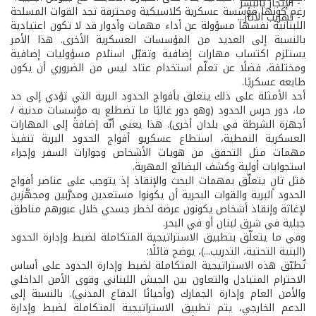
- الإتجار بالبشر
رغم كونها مؤسسة عسكرية كلاسيكية ومحترفة تجد القوات المسلحة
- تهريب الآثار...
اللبنانية نفسها مسؤولة عن أداء مهمات وأدوار قد لا تكون اعتيادية
بالنسبة إلى العديد من المؤسسات العسكرية الأخرى. هذا الأمر
يستلزم اكتساب مهارات إضافية وتقبّل استلام مسؤوليات إضافية
ومختلفة، فضلًا عن تعلّم استخدام عتاد ليس من الضروري أن يكون
طابعه عسكريًا.
أحد الأمثلة على ذلك يتعلق بأفواج الحدود البرية التي تؤدي إلى حد
ما، دور حرس الحدود (وهو دور غالبًا ما تضطلع به مؤسسات مدنية /
أجهزة الشرطة في بلدان أخرى). هذا يعني أنّه إضافةً إلى المهارات
العسكرية النمطية، استطاع عسكريو أفواج الحدود البرية تنفيذ
مهمات مثل التحقق من هويات الأشخاص وجوازات السفر وإجراء
استجوابات أولية وكشف البضائع المهربة.
مَثل ثانٍ يتعلّق بمهمات البحث والإنقاذ إذ يتوجب على عناصر أفواج
الحدود البرية والقوات البحرية أن يكونوا مستعدين ومدرَّبين ومجهَّزين
لإغاثة وإنقاذ أشخاص يكونون عرضة لخطر جسدي خلال عبورهم مناطق
جبلية في شرق لبنان أو في البحر.
وفي ما يتعلّق بتطبيق الاستراتيجية المتكاملة لضبط وإدارة الحدود
(البنية التحتية، التدريب...)، يوضح قائلًا:
تُطبّق هذه الاستراتيجية المتكاملة لضبط وإدارة الحدود على أساس
الاحترام المتبادل والتعاون بين الجيش اللبناني وقوى الأمن الداخلي
والأمن العام وإدارة الجمارك (وأحيانًا الدفاع المدني). بالنسبة إلى
الدعم الخارجي، يتم تطبيق الاستراتيجية المتكاملة لضبط وإدارة