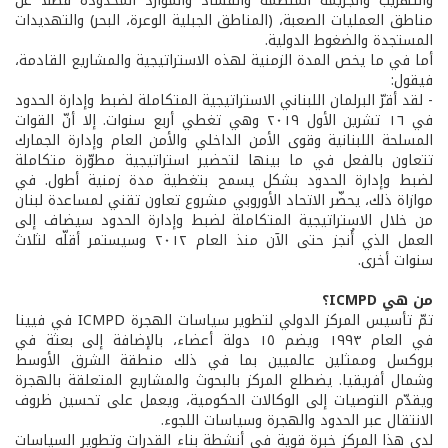
والتهريب والجريمة المنظمة والفساد والموارد المحدودة فضلًا عن
مناطق العمليات الصعبة، (المناطق الجبلية الوعرة، البحر) والتهديدات
المستجدة والضغوط الدولية.
أما في ما يخص المدة الزمنية لهذه الاستراتيجية والمشاريع القادمة،
فيقول:
- لقد أقرّ البرلمان اللبناني الاستراتيجية المتكاملة لضبط وإدارة الحدود
في ١٦ تشرين الأول ٢٠١٩ وهي تغطي أربع سنوات. إلا أنّ القوات
المسلحة اللبنانية وقوى الأمن الداخلي والأمن العام وإدارة الجمارك
تتعاون بالفعل في ما بينها لتحضير استراتيجية مطوّرة متكاملة
لضبط وإدارة الحدود بشكل يسمح بتغطية مدة زمنية أطول. في
موازاة ذلك، يحضّر الاتحاد الأوروبي مشروع تعاون تقني لمساعدة لبنان
من خلال الاستراتيجية المتكاملة لضبط وإدارة الحدود سيضاف إلى
العمل الذي أُنجز حتى الآن منذ العام ٢٠١٢ وسيستمر أقلّه لثلاث
سنوات أخرى.
من هي ICMPD؟
تمّ تأسيس المركز الدولي لتطوير سياسات الهجرة ICMPD في فيينا
في العام ١٩٩٣ ويضم ١٥ دولة أعضاء، بالإضافة إلى بعثة في
بروكسل وممثلين عالميين بما في ذلك منطقة الشرق الأوسط
وشمال أفريقيا. يضطلع المركز بالبحوث والمشاريع المتعلقة بالهجرة
ويقدّم التوصيات إلى الوكالات الحكومية، ويعمل على تحسين ظروف
الانتقال عبر الحدود والهجرة وسياسات اللجوء.
لدى هذا المركز خبرة قوية في أنشطة بناء القدرات وتطوير السياسات