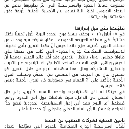
منظومة حماية الحدود والاستراتيجية التي تمّ تطويرها بدعمٍ من
الاتحاد الأوروبي، لخلق آلية تعاون بين الأجهزة الأمنية الأربعة وفق
مهماتها وأولوياتها.
نطبّقها حتى قبل إقرارها
في ١٧ أيلول ٢٠١٩، وعقب تنفيذ فوج الحدود البرية الأول تمرينًا تكتيًا
مشتركًا في منطقة العريضة الحدودية - عكار، شاركت فيه وحدات من
مختلف القوى الأمنية، صرّح قائد الجيش أنّ «هذا التمرين يأتي تطبيقًا
للاستراتيجية المتكاملة لإدارة الحدود» التي كانت في حينها على
طاولة مجلس الوزراء بانتظار التوقيع. وقد أكّد قائد الجيش يومها أنّ
الجيش وباقي القوى الأمنية، تستعد لتطبيق الاستراتيجية عبر التدريب
والتمارين المشتركة. وقال: «ما شهدناه اليوم من خلال التمرين هو
مستوى عالٍ من الحرفية في التنسيق بين الجيش ومختلف القوى
الأمنية وتأكيد على أنّ المعابر هي مسؤولية كل القوى الأمنية وليس
فقط الجيش».
في حينها لم تكن الاستراتيجية واضحة بالنسبة لكثيرين، وفي ظل
انشغال الجيش في الداخل، سرت شائعات حول أمن الحدود وواقع
ضبطها. أما اليوم فقد أتى إقرار الاستراتيجية الحدودية ليضع حدًّا
للمزاعم ويُطمئن الرأي العام المحلي والدولي أنّ حدودنا بأمان.
تأمين الحماية لشركات التنقيب عن النفط
نُفّذَت استراتيجية الإدارة المتكاملة للحدود التي يموّلها الاتحاد