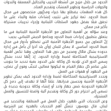
الحدود من خلال مزيج من أنشطة التدريب والتحاليل المعمقة والندوات
والجولات الدراسية وتطوير المنشآت وتقديم العتاد.
كل هذه المهمات يضطلع بها خبراء ومدرِّبون متخصصون في مجال
ضبط الحدود. ثمة تركيز على تثبيت إنشاءات صلبة والبناء على ما
تحقق قبلًا بفضل جهود السلطات اللبنانية وإجراء تدريبات مشتركة
بأكبر قدر ممكن.
وعند سؤاله عن أهمية التعاون مع الأجهزة الأمنية اللبنانية في ما
يتعلق بتطبيق إجراءات ضبط الحدود وبخاصةٍ الجيش اللبناني، يجيب:
إنّ التعاون بين جميع الأجهزة الأمنية التي تضطلع بأدوار في مجال
ضبط الحدود أساسي. لا يمكن للبنان (وأي بلد آخر) أن يأمل في إدارة
حدوده بشكل فعّال وصحيح من دون هذا التعاون، وهنا تكمن أهمية
الاستراتيجية المتكاملة لضبط وإدارة الحدود، إذ إنّها تحدد بشكلٍ
رسمي الدور الذي تؤديه كل وكالة على الحدود بغية تحديد ما يتوجب
على عناصر كل جهاز القيام به ليكونوا فعالين، لتجنّب وقوع أي تضارب
في الجهود أو هفوات في العمل.
وتحدد الاستراتيجية المتكاملة لضبط وإدارة الحدود كيف يمكن تطوير
الأجهزة الأمنية وتحسين قدراتها، علمًا أنّها لا تهدف إلى دمج كل
الأجهزة الحدودية ضمن جهاز واحد أو إنشاء وكالة حدودية جديدة بل
تسعى إلى احترام دور كل وكالة وتقديم آلية واضحة للتنسيق والعمل
المشترك.
وعن التحديات التي ظهرت خلال العمل في المنطقة وبالتحديد في
لبنان، قال جونسون: تتمثّل أهم التحديات بالهجرة غير الشرعية