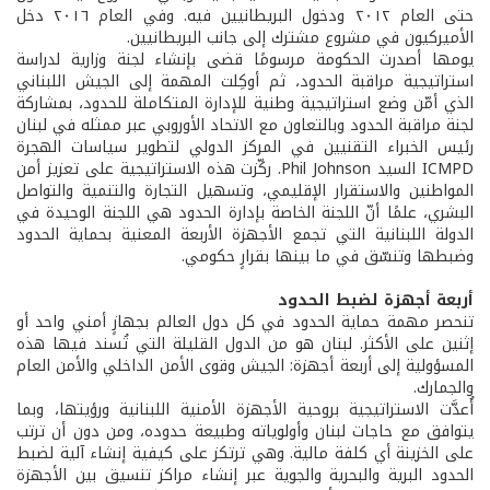
حتى العام ٢٠١٢ ودخول البريطانيين فيه. وفي العام ٢٠١٦ دخل
الأميركيون في مشروع مشترك إلى جانب البريطانيين.
يومها أصدرت الحكومة مرسومًا قضى بإنشاء لجنة وزارية لدراسة
استراتيجية مراقبة الحدود، ثم أوكِلت المهمة إلى الجيش اللبناني
الذي أمّن وضع استراتيجية وطنية للإدارة المتكاملة للحدود، بمشاركة
لجنة مراقبة الحدود وبالتعاون مع الاتحاد الأوروبي عبر ممثله في لبنان
رئيس الخبراء التقنيين في المركز الدولي لتطوير سياسات الهجرة
ICMPD السيد Phil Johnson. ركّزت هذه الاستراتيجية على تعزيز أمن
المواطنين والاستقرار الإقليمي، وتسهيل التجارة والتنمية والتواصل
البشري، علمًا أنّ اللجنة الخاصة بإدارة الحدود هي اللجنة الوحيدة في
الدولة اللبنانية التي تجمع الأجهزة الأربعة المعنية بحماية الحدود
وضبطها وتنسّق في ما بينها بقرارٍ حكومي.
أربعة أجهزة لضبط الحدود
تنحصر مهمة حماية الحدود في كل دول العالم بجهازٍ أمني واحد أو
إثنين على الأكثر. لبنان هو من الدول القليلة التي تُسند فيها هذه
المسؤولية إلى أربعة أجهزة: الجيش وقوى الأمن الداخلي والأمن العام
والجمارك.
أُعدَّت الاستراتيجية بروحية الأجهزة الأمنية اللبنانية ورؤيتها، وبما
يتوافق مع حاجات لبنان وأولوياته وطبيعة حدوده، ومن دون أن ترتب
على الخزينة أي كلفة مالية. وهي ترتكز على كيفية إنشاء آلية لضبط
الحدود البرية والبحرية والجوية عبر إنشاء مراكز تنسيق بين الأجهزة