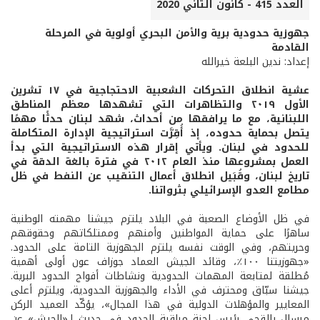
العدد 415 - كانون الثاني 2020
جهوزية حدودية برية والأمن البحري أولوية في المرحلة
القادمة
إعداد: ندين البلعة خيرالله
عشية انطلاق التحركات الشعبية الاحتجاجية في ١٧ تشرين
الأول ٢٠١٩ والتظاهرات التي تشهدها معظم المناطق
اللبنانية، مع ما يرافقها من أحداث، شهد لبنان حدثًا مهمًا
يتصل بحماية حدوده، إذ أُقِرَّت استراتيجية الإدارة المتكاملة
للحدود في لبنان. ويأتي إقرار هذه الاستراتيجية التي بدأ
العمل بمشروعها منذ العام ٢٠١٢ في فترة بالغة الدقة في
تاريخ لبنان، وقُبَيل انطلاق أعمال التنقيب عن النفط في ظل
مطامع العدو الإسرائيلي بثرواتنا.
في ظل الأوضاع الصعبة في البلاد يلتزم جيشنا مهمته الوطنية
ساهرًا على حماية المواطنين وأمنهم وممتلكاتهم وحقوقهم
وحريتهم، وفي الوقت نفسه يلتزم الجهوزية التامة على الحدود.
«جهوزيتنا ١٠٠٪، وقائد الجيش العماد جوزاف عون أولى أهمية
مُطلقة لمتابعة المهمات الحدودية ونشاطات أفواج الحدود البرية.
جيشنا سبّاق ومحترف في الأداء والجهوزية الحدودية، ويلتزم أعلى
المعايير والمؤهلات الدولية في هذا المجال»، يؤكّد العميد الركن
مرسال بالقجي رئيس لجنة مراقبة الحدود في حديثٍ لـ«الجيش» عن