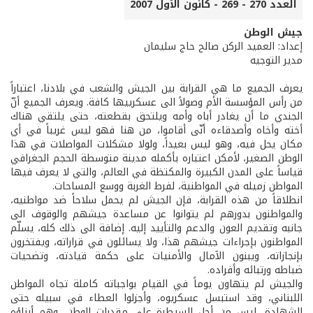
العدد 270 - 269 - كانون الأول 2007
جيش الوطن
إعداد: العميد الركن صالح حاج سليمان
مدير التوجيه
يعرف الجميع ما هي القرابة بين الجيش والشعب في بلادنا، اعتباراً
من رأس المؤسسة الأم وصولاً الى عسكرييها كافة. ويعرف الجميع أنّ
الجندي ما أن يغادر أباه وأمه ويلتحق بقطعته، حتى يلتقي هناك
أخته وأخاه وأصدقاءه أنّى أقاموا، من هنا فهو ليس غريباً في أي
مكان يحل فيه، وهو ليس بعيداً، ولولا مشكلات المواصلات في هذا
الوطن الصغير، لأمكن اعتباره بأكمله مدينة متوسطة الحجم الجغرافي
قياساً على المدن الكبيرة والمكتظة في العالم، والتي لا يعرف فيها
المواطن زميله في المواطنية، لفرط الغربة ووسع المساحات.
انطلاقاً من هذه القرابة، فإن الجيش لم يحمل سلاحاً ضد مواطنيه،
والمواطنون بدورهم لم يتوانوا عن مساعدة جيشهم والوقوف الى
جانبه وتقديم العون والدعم والتأييد إليه. إضافة الى ذلك كله، يسلّم
المواطنون بإجراءات جيشهم هذا، ولا يسائلون في قراراته، ويفتخرون
بإنجازاته، ويبنون الآمال والأمنيات على حكمة قيادته، وتضحيات
ضباطه ورتبائه وأفراده.
والجيش لم يتهاون يوماً في القيام بواجباته كاملة تجاه المواطن
اللبناني، وقد استبسل عسكريوه، وأجزلوا العطاء في سبيله حتى
الشهادة، ليس من أجل السيطرة على مقدرات الوطن، وهم أبناؤه