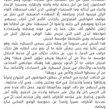
المخلصون، إنما من أجل حماية ترابه وأمنه وازدهاره، ومسيرة الإعمار
والبناء في أرجائه. وما الاستفتاء الوطني، الذي أعقب استشهاد اللواء
الركن فرنسوا الحاج ومرافقه، إلّا الشهادة الحقيقية التي تعبّر عن
مواقف المواطنين المفجوعين بالحادث الأليم الذي أصاب جيشهم،
فجدّدوا وقوفهم الى جانبه واعلنوا انّ استشهاد بطل من أبطالنا هو
إعلان لظهور ألف بطل، مما زاد في قوته ويقظته واستعداده
لمواجهة أيدي الشر التي تتربص بهذا الوطن، وتحاول النيل من
مؤسساته، وفي طليعتها مؤسسة الجيش.
هذا الجيش ليس محروماً من وطنه حتى يسعى للسيطرة عليه، وهو
ليس غائباً عنه حتى ينقضّ عليه ما أن يقع تحت أنظاره. هل تحدّث
مراقب في الدنيا، يا ترى، عن دبابات تحرّكت في أي مدينة لاحتلال
مؤسسة ما بدلاً من أن تحميها وتيسّر شؤون العمل فيها؟ وهل
افترض مراقب ما أنّ الجنود يربضون هنا وهناك مواجهين المصاعب
والمتاعب والأخطار، في سبيل السيطرة على المساحات والأمكنة، بدلاً
من أن يبسطوا السلم والأمن في دروبها؟
من الحالات النادرة في العالم أن ينطلق المواطنون الى الشوارع إضراباً
وتظاهراً وغضباً واحتجاجاً، في فئة وفئتين وثلاث... وفي آراء مختلفة...
وفي أيديهم، مع ذلك، الورود يقدّمونها للجنود. حصل ذلك عندنا نعم،
لأن الجيش كان ولا يزال على مسافة واحدة من الجميع، ولأنه آمن
بالتنوع، وحافظ على سلامة الأطراف كافة، ولأن قيادته آمنت أنّ في
تعددية الأطراف تعبيراً واضحاً عن خصوصية الواقع اللبناني فكراً
وثقافة.