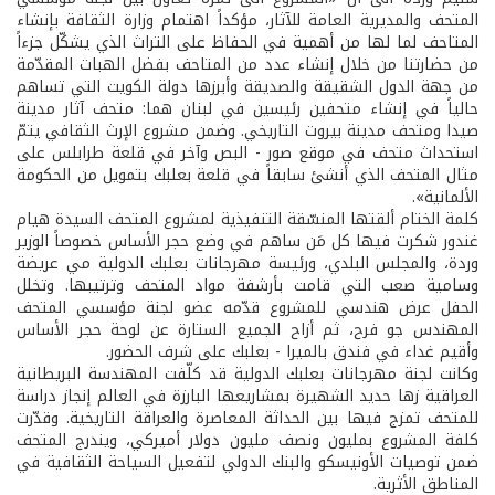
المتحف والمديرية العامة للآثار، مؤكداً اهتمام وزارة الثقافة بإنشاء
المتاحف لما لها من أهمية في الحفاظ على التراث الذي يشكّل جزءاً
من حضارتنا من خلال إنشاء عدد من المتاحف بفضل الهبات المقدّمة
من جهة الدول الشقيقة والصديقة وأبرزها دولة الكويت التي تساهم
حالياً في إنشاء متحفين رئيسين في لبنان هما: متحف آثار مدينة
صيدا ومتحف مدينة بيروت التاريخي. وضمن مشروع الإرث الثقافي يتمّ
استحداث متحف في موقع صور - البص وآخر في قلعة طرابلس على
مثال المتحف الذي أنشئ سابقاً في قلعة بعلبك بتمويل من الحكومة
الألمانية».
كلمة الختام ألقتها المنسّقة التنفيذية لمشروع المتحف السيدة هيام
غندور شكرت فيها كل مَن ساهم في وضع حجر الأساس خصوصاً الوزير
وردة، والمجلس البلدي، ورئيسة مهرجانات بعلبك الدولية مي عريضة
وسامية صعب التي قامت بأرشفة مواد المتحف وترتيبها. وتخلل
الحفل عرض هندسي للمشروع قدّمه عضو لجنة مؤسسي المتحف
المهندس جو فرح، ثم أزاح الجميع الستارة عن لوحة حجر الأساس
وأقيم غداء في فندق بالميرا - بعلبك على شرف الحضور.
وكانت لجنة مهرجانات بعلبك الدولية قد كلّفت المهندسة البريطانية
العراقية زها حديد الشهيرة بمشاريعها البارزة في العالم إنجاز دراسة
للمتحف تمزج فيها بين الحداثة المعاصرة والعراقة التاريخية. وقدّرت
كلفة المشروع بمليون ونصف مليون دولار أميركي، ويندرج المتحف
ضمن توصيات الأونيسكو والبنك الدولي لتفعيل السياحة الثقافية في
المناطق الأثرية.