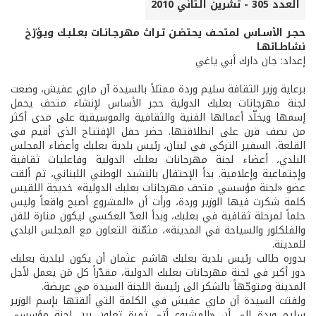
العدد 305 - تشرين الثاني 2010
حجـر الأسـاس لمتحـف يحتضـن تـراث مهرجـانـات بعـلبـك ويـؤرّخ
نشاطـاتهـا
إعداد: جان دارك أبي ياغي
برعاية وزير الثقافة سليم وردة ممثلاً بالسيدة آن ماري عفيش، وضعت
لجنة مهرجانات بعلبك الدولية حجر الأساس لإنشاء متحف يحمل
إسمها ويخلّد أعمالها الفنية والثقافية والموسيقية على مدى أكثر
من نصف قرن على انطلاقتها. حضر حفل الإفتتاح الذي أقيم في
القلعة، السفير التركي في لبنان، رئيس بلدية بعلبك وأعضاء المجلس
البلدي، أعضاء لجنة مهرجانات بعلبك الدولية وفاعليات ثقافية
وإجتماعية وإعلامية. بدأ الإحتفال بالنشيد الوطني اللبناني، ثم ألقت
عضو «لجنة مؤسسي متحف مهرجانات بعلبك الدولية» خديجة اللقيس
كلمة شكرت فيها الوزير وردة، ورأت أن «المشروع أصبح واقعاً وليس
حلماً لمرحلة ثقافية في بعلبك، وبدأ العدّ العكسي ليكون منارة للفن
والفلكلور والسياحة في المدينة»، مثمّنة التعاون مع المجلس البلدي
للمدينة.
بدوره طالب رئيس بلدية بعلبك هاشم عثمان أن يكون لبلدية بعلبك
دور أكبر في لجنة مهرجانات بعلبك الدولية، مقدّراً كل مَن يعمل لأجل
المدينة ومتوجّهاً بالشكر الى رئيسة اللجنة السيدة مي عريضة.
ولفتت السيدة آن ماري عفيش في الكلمة التي ألقتها بإسم الوزير
سليم وردة الى أن «المشروع أتى ثمرة تعاون بين لجنة مؤسسي