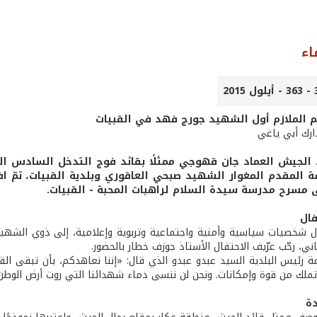
اء
 الملازم أول الشهيد جورج فهد في القبيات
ارك أبي ياغي
د الجيش العماد جان قهوجي ممثلًا بقائد فوج التدخل السادس ال
المقدم المغوار الشهيد صبحي العاقوري وبلدية القبيات، تمّ ا
 مسرح مدرسة سيدة السلام لراهبات المحبة - القبيات.
فال
ل شخصيات سياسية وأمنية واجتماعية وتربوية وإعلامية، إلى ذوي الشهيد 
اني، رحّب عرّيف الاحتفال الأستاذ جوزف خطار بالحضور.
ة رئيس البلدية السيد عبدو عبدو الذي قال: «إننا نعاهدكم، بأن تبقى الق
تملك من قوة وإمكانات. ونحن لن ننسى دماء شهدائنا التي روت أرض الوطن
دة