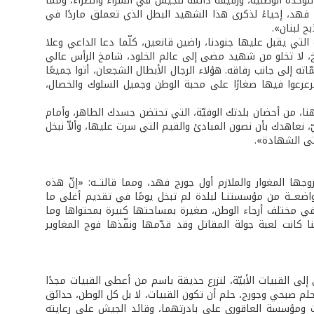
حدة الوطنية، ورفيقة دائمة للجيش في السرّاء والضرّاء، ومما
 فهد، إحياءً لذكرى هذا الشهيد البطل الذي تعملق ماردًا في
ح لبنان».
ة التي يقبل عليها جنودنا، راضين قانعين، كلّما دعا الداعي وعلا
ريخ، لا تخلو من شهيد مضى إلى عالم الخلود، شامخ الرأس عالي
اته إلى جانب رفاقه. هؤلاء الرجال الأبطال الشجعان، أتوا جميعًا
رعرعوا فيها صغارًا على محبة الوطن وجميل السلوك والخصال،
 هنا، من أحضان بلدتك الوفيّة، التي تحتضن جسدك الطاهر، وأمام
 نعاهدك بأن نصون المبادئ والقيم التي سرت عليها، وألاّ نبخل
تى الشهادة».
 المغوار والملازم أول جورج فهد، ومما قالتــه: «إنّ هذه
تواضعــة من مؤسستنـا لبلدة لم تبخل يومًا في تقديم أغلى ما
في مختلف أرجاء الوطن، صغيرة بمساحتها كبيرة بمحتواها وما
كانت لعبة جولة المقاتل وقد قدّمها ونفّذها فوج المغاوير
القبيات الأبيّة، لنزرع حديقة باسم من أعطى القبيات مجدًا
حلم صبحي وجورج، حلم أن تكون القبيات، لا بل كل الوطن، حدائق
ات ومؤسسة العاقوري على بادرتهما، وقائد الجيش على رعايته