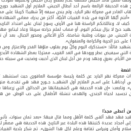
صف ممثل قائد الجيش منطقة عكار بمقلع رجال الجيش واعتبرها نموذجًا للو
ح هذه الحديقة الرائعة باسم أحد أبطال الجيش، الملازم أول الشهيد جورج
اب الغادر في معركة نهر البارد، ولم ينحنِ سيفه إلاّ شهيدًا كريمًا على مذب
: «أنتم أيّها الأخوة في بلدة القبيات الأبيّة، أكثر من يدرك معاني الشهاد
، كيف لا، وعائلاتكم الراسخة هنا في الأرض، رسوخ لبنان على امتداد التا
هيد حيّ لا يزال بينكم اليوم، أو مصاب لملم جراحه سريعًا وعاد ليتابع مهمّ
لجيش، من بيوتات وطنية شامخة، كأرز الأعالي وصخور الجبال، بعد أن ت
ا على خبز الحرية والكرامة والعنفوان».
لشهيد قائلًا: «نستذكرك اليوم وكلّ يوم بقلوب ملؤها الفخر والاعتزاز. ومن
 التي سيفيض عطر ورودها في الغد القريب، ممتزجًا بعطر الشهادة الأبديّ،
من الأيام، بعرقٍ وجهد ودم من أجل لبنان الذي أحببت وضحيت في سبيله ح
اضعة
ث معركة نهر البارد عن كلمة رئيسة مؤسسة العاقوري حيث استشهد زوجها
لتي أردناهــا على اســم الملازم أول الشهيــد جــورج فهد هي تقدمــة م
». وتابعت: «إن هذه الحديقة هي كشقيقاتها من الحدائق التي زرعناها 
ن تجسيد لحياة الجندي، والهدف تنشئة الأطفال على حب الوطن. من هنا 
ن أعطى مجدًا
 فهد فهد ألقى كلمة الأهل ومما قال فيها: «بعد ثمان سنوات، نأتي إلى 
لى أمجاد عديدة كتبتها هذه البلدة عبر التاريخ. هذه الحديقة هي مصغّر ل
 سلام وأمان ونبراس ثقافة وعلم لكل هذا الشرق». ثم شكر بلدية القبي