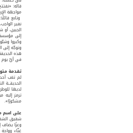
في كلمته، و
قاله: «نفتت
مواجهة الإره
وتابع قائلًا
نفير الواجب
الجبين، أو ش
إلى مؤسسة ا
وكبروا وشبّو
وتوجّه إلى ا
هذه الحديقة
في أيّ يوم 
تقدمة متو
لم تغب أحدا
الحديقــة ا
لديها للوطن
ترمز إليه م
مشكورًا».
على اسم م
شقيق الشهيد
وعزًا يضاف إ
غنّاء وواحة