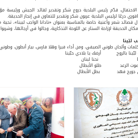
لاحتفال، قدّم رئيس البلدية دروع شكر وتقدير لقائد الجيش ورئيسة مؤس
ري درعًا لرئيس البلدية عربون شكر وتقدير للتعاون في إنجاز الحديقة.
ل قصائد شعر وأغنية خاصة بالمناسبة بعنوان «نادانا الواجب لبينا»، تحية
كان الحديقة لإزاحة الستار عن اللوحة التذكارية، وجالوا في أرجائها، وشربوا
ب لبّينا
كلمات وألحان طوني الصيفي، ومن أداء فيرا وهلا فارس، بيار أنطون، وطون
ب لبّينا بالروح أرضك يا بلادي حبّينا
فتدينا نحنا لبنان
 صوت الرعد طلو الأبطال
الي جورج فهد بطل الأبطال