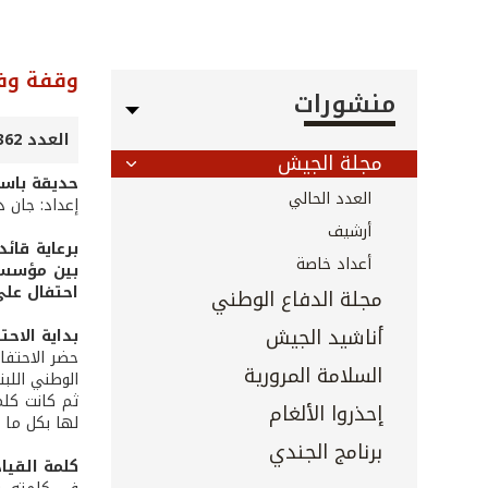
وقفة وف
منشورات
العدد 362 - 363 - أيلول 2015
مجلة الجيش
حديقة باسم
العدد الحالي
إعداد: جان د
أرشيف
برعاية قائ
أعداد خاصة
بين مؤسسة 
احتفال على
مجلة الدفاع الوطني
أناشيد الجيش
بداية الاحت
حضر الاحتفا
السلامة المرورية
الوطني اللبن
ثم كانت كلم
إحذروا الألغام
لها بكل ما 
برنامج الجندي
كلمة القيا