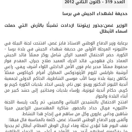
العدد 319 - كانون الثاني 2012
حديقة لشهداء الجيش في برسا
الوزير غصن:جذور زيتوننا ازدادت تشبثًا بالأرض التي حملت
اسماء الأبطال
برعاية وزير الدفاع الوطني الاستاذ فايز غصن، افتتحت لجنة البيئة في
«الليونز» المرحلة الأولى من حديقة شهداء الجيش في بلدة برسا -
الكورة. حضر الاحتفال العميد الركن شامل روكز ممثلاً قائد الجيش
العماد جان قهوجي، قائد الدرك العميد صلاح جبران، المقدم فواز
محفوظ ممثلاً مدير عام قوى الأمن الداخلي اللواء أشرف ريفي، راعي
أبرشية طرابلس للروم الأرثوذوكس المطران أفرام كرياكوس ممثلاً
بكاهن رعية بلدة برسا الأب موسى الشاطرية، الحاكم الدولي لجمعية
أندية الليونز الدكتور روينغ غون تام، رئيس اتحاد بلديات الكورة كريم بو
كريم، حكام أندية ليونزية، رؤساء بلديات ومخاتير، إلى حشد كبير من
أبناء البلدة والجوار.
افتتح الاحتفال بالنشيدين اللبناني والصيني، ثم رحّبت رئيسة اللجنة
«الليون» فريال حداد بالحضور، شاكرة المهندسين الزراعيين ميرنا
شاهين وداني عازوري وكل من ساهم في إنجاح هذا النشاط.
وألقى وزير الدفاع الوطني الاستاذ غصن، كلمة بالمناسبة قال فيها:
نقف اليوم هنا لنؤدي تحيّة وفاء لرجال الوطن العظام، أبطال لم يجدوا
ما يقدّمونه لوطنهم أثمن من الأرواح و أغلى من الدماء الطاهرة.