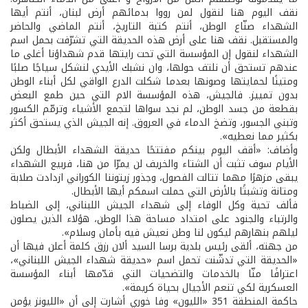
نقف اليوم هنا لنقول لمن رووا بدمائهم أرض لبنان، أنتم أيها
الشهداء صنّاع الوطن، أنتم كتبة التاريخ، أنتم الماضي والحاضر
والمستقبل. نقف هنا على أرض هذه الحديقة التي تشرّفت بحمل اسم
الشهداء لنقول إن المؤسسة التي تحت رايتها قدم شهداؤنا أغلى ما
عندهم تستحق أن نلتف حولها، وان نشبك الأيدي لنشكل سياجًا صلبًا
ومتينًا لحمايتها وصونها بعدما شكلت الدرع الواقي لكل أبناء الوطن
بدون تمييز. فالجيش، هذه المؤسسة الام التي حين طمع البعض
بقطعة من جسد الوطن، لم نجد سواها لتجمع الأشياء وترمّم الكسور
وتبني الجسور، وتضخ الدماء في العروق. إنه الجيش الذي يستحق أكثر
بكثير مما نعطيه».
وأضاف: «أقف اليوم بينكم مفتتحًا حديقة الشهداء الأبطال ولكن
الأيام سوف تثبت أن الشتاء والخريف لن يمرّا من هنا، فربيع الشهداء
يبقى مزهرًا مهما تتالت الفصول، وجذور زيتوننا الكوراني ازدادت صلابة
ومتانة وتشبثًا بالأرض التي حملت اسمكم أيها الأبطال.
فألف تحية وكل الوفاء إلى شهداء الجيش اللبناني، إلى الضباط
والرتباء والجنود على امتداد مساحة هذا الوطن، هؤلاء الذين يصلون
ليلهم بنهارهم ليكون لنا وطن نعيش فيه بأمان وسلام».
من جهته، ألقى رئيس بلدية برسا السيد ألان رزق كلمة أعلن فيها أن
«الحديقة التي تدشّنت تحمل اسم «حديقة شهداء الجيش اللبناني»،
اعترافًا منّا بالخدمات والتضحيات التي قدّمها أبناء المؤسسة
العسكرية لكي تنعم الأجيال بحياة كريمة».
حاكمة المنطقة 351 «الليون» وفا خوري أشارت إلى أن «الليونز يؤمن