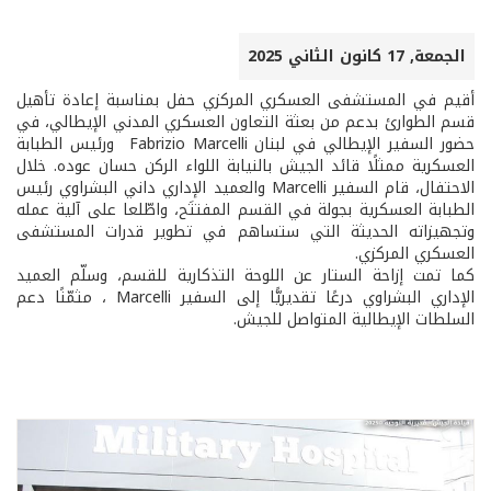
الجمعة, 17 كانون الثاني 2025
أقيم في المستشفى العسكري المركزي حفل بمناسبة إعادة تأهيل
قسم الطوارئ بدعم من بعثة التعاون العسكري المدني الإيطالي، في
حضور السفير الإيطالي في لبنان Fabrizio Marcelli ورئيس الطبابة
العسكرية ممثلًا قائد الجيش بالنيابة اللواء الركن حسان عوده. خلال
الاحتفال، قام السفير Marcelli والعميد الإداري داني البشراوي رئيس
الطبابة العسكرية بجولة في القسم المفتتَح، واطّلعا على آلية عمله
وتجهيزاته الحديثة التي ستساهم في تطوير قدرات المستشفى
العسكري المركزي.
كما تمت إزاحة الستار عن اللوحة التذكارية للقسم، وسلّم العميد
الإداري البشراوي درعًا تقديريًّا إلى السفير Marcelli ، مثمّنًا دعم
السلطات الإيطالية المتواصل للجيش.