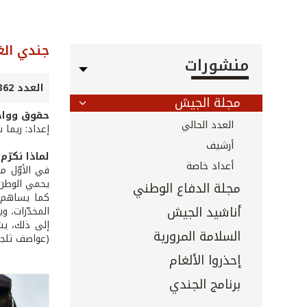
جندي الغ
منشورات
العدد 362 - 363 - أيلول 2015
مجلة الجيش
حقوق وواج
العدد الحالي
إعداد: ريما
أرشيف
لماذا نكرّم
أعداد خاصة
في الأوّل م
يحمي الوطن 
مجلة الدفاع الوطني
كما يساهم ا
أناشيد الجيش
المخدّرات، و
إلى ذلك، يش
السلامة المرورية
(عواصف ثلجيّ
إحذروا الألغام
برنامج الجندي