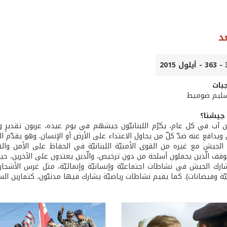
د
بات
 سليم ضوميط
 جيشنا؟
ن آب في كل عام، يكرّم اللبنانيّون جيشهم في يوم عيده، عربون تقديرٍ 
ويدافع عنه ضدّ كلّ من يحاول الاعتداء على الأرض أو الإنسان. وهو يقدّم
لجيش مع غيره من القوى الأمنيّة اللبنانيّة في الحفاظ على الأمن واله
يوقف الّذين يحملون أسلحة من دون ترخيص، والّذين يعتدون على الآخرين، حيث
ارك الجيش في نشاطات اجتماعيّة وإنسانيّة وإنمائيّة، مثل غرس الأشجار، 
ة وفيضانات). كما يقيم نشاطات رياضيّة يشارك فيها مدنيّون، كتمارين الس