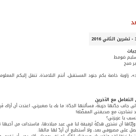
د
بات
 سليم ضومط
ر صبح
، زاوية خاصة بكم جنود المستقبل، أنتم التلامذة، تنقل إليكم المعلو
لتعامل مع الآخرين
ى جانب جدّتها حزينةً، فسألتها الجدّة: ما بك يا صغيرتي، اعتدت أن أراك فَرِح
لقد تشاجرت مع صديقتي المفضّلة!
السبب يا عزيزتي؟
وإيّاها أن نشتري هديّةً لرفيقة لنا في عيد ميلادها، فاستدانت من أخيها 
حصل على مصروفي بعد، ولا أستطيع أن أردّ لها مالها.