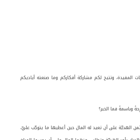
مات المفيدة، وتتيح لكم مشاركة أفكاركم وما صنعته أياديكم
ةً وباسمةً فما الخبر؟
ثمن الهديّة على أن تعيد له المال حين أعطيها ما يتوجّب عليّ،