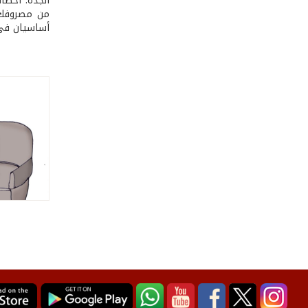
الجدّة: أخطأ
من مصروفك، 
أساسيان في 