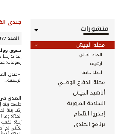
جندي الغ
منشورات
العدد 377 - تشرين الثاني 2016
مجلة الجيش
حقوق وواج
العدد الحالي
إعداد: ريما
رسومات: غدي
أرشيف
أعداد خاصة
«جندي الغد»
الرشيقة...
مجلة الدفاع الوطني
أناشيد الجيش
الصدق في ا
السلامة المرورية
جلست زينة إل
ردّت زينة: 
إحذروا الألغام
الجدّة: وما 
زينة: اتفقت 
برنامج الجندي
لكنّني لم أ