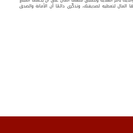
والديك بأمر الهديّة وتطلبي منهما المال على أن يحسما المبلغ
المال لتعطيه لصديقتك، وتذكّري دائمًا أن الأمانة والصدق