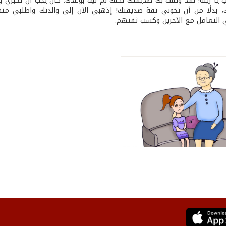
تِ يا زينة! لقد وثقت بك صديقتك لكنّك لم تفِ بوعدك. كان يجب أن تخبري 
بدلًا من أن تخوني ثقة صديقتك! إذهبي الآن إلى والدتك واطلبي منها 
التعامل مع الآخرين وكسب ثقتهم.