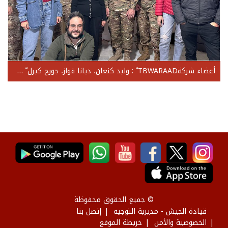
أعضاء شركةTBWARAAD ّ : وليد كنعان، ديانا فواز، جورج كيرل ّ س، كريستوفر غريب، جاد شدياق، مايا ناصيف، هبة شميساني، ميرا الفيل، ديما كوشمان
© جميع الحقوق محفوظة
قيادة الجيش - مديرية التوجيه
إتصل بنا
الخصوصية والأمن
خريطة الموقع