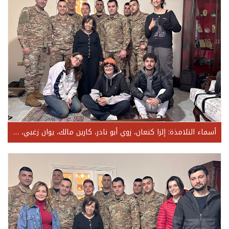
أسماء التلامذة: إلزا كنعان، زوي أبو نادر، كارين مالك، يوان زغبي، رامي سرحال، رودي يزبك