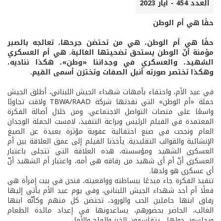
العدد 454 - أيار 2023
حقًا هي أم الوطن
حقًا هي أم الوطن، هي من تحتضن جرحها، تعالجه بالصبر
مؤمنة أنّ الوطن يستحق تضحيتها الغالية. هي أم العسكري
الشهيد، والعسكري في وجداننا «وطن»، هكذا نناديه،
وهكذا تختصر صورته أنبل الصفات وتختزن أسمى القيم.
في عيد الأم، واحتفاء بأمهات شهداء الجيش اللبناني، أطلق الجيش
حملة «أم الوطن» التي نفذتها شركة TBWA/RAAD ولاقت تجاوبًا
واسعًا على منصات التواصل الاجتماعي. ومن خلال أصالة الفكرة
المعتمدة في الفيلم الرئيس وبراعة التنفيذ، لامست الحملة الوجدان
العام ونجحت في صنع احتفالية عفوية مؤثرة بعيدة عن الصيغ
الإنشائية والقوالب التقليدية. يأخذنا الفيلم إلى عمق العلاقة بين أم
العسكري الشهيد ومؤسسته، هذه العلاقة التي تتجلى باعتبار
العسكري أنّ أم أي شهيد من رفاقه هي أمه، واعتبار أم الشهيد أنّ
أي عسكري هو ولدها.
تنفيذ الفكرة جاء مبدعًا ببساطته وواقعيته، فنحن في بيت إمرأة هي
فعلًا أم أحد شهداء الجيش اللبناني، وفي يوم عيد الأم يأتي إليها
رفاق ابنها حاملين الحب والورود، تحتضن كل منهم وكأنّه ابنها
الغائب، الحاضر بحضورهم، يساعدونها في إعداد مائدة الطعام
ويجلسون حولها... يتقاسمون الخبز والملح والأمل...