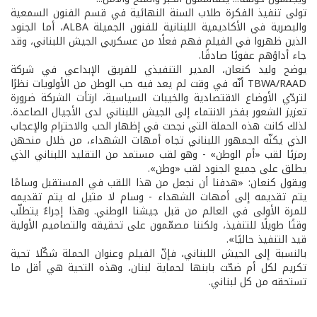
تولى تنفيذ الفكرة طلاب السنة النهائية في قسم الفنون السمعية
والبصرية في الأكاديمية اللبنانية للفنون الجميلة ALBA، أما الجنود
الذين ظهروا في الفيلم فهم فعلًا من عسكريي الجيش اللبناني، وقد
جاء أداؤهم عفويًا صادقًا.
يوضح وليد كنعان، المدير التنفيذي للفريق الإبداعي في شركة
TBWA/RAAD أنّه في وقت لم يعد فيه حب الوطن من الأولويات نظرًا
لتردّي الأوضاع الاقتصادية والخيبات السياسية، ارتأت الشركة ضرورة
تعزيز الشعور بفخر الانتماء إلى الجيش اللبناني لدى الأجيال الصاعدة.
لذلك كانت هذه الحملة التي نجحت في إظهار الحب والاحترام والإعجاب
الذي يكنّه الجمهور اللبناني تجاه أمهات الشهداء، من خلال منحهن
رمزيًا لقب «أم الوطن» - وهو لقب مستمد من التقليد اللبناني الذي
يطلق على جميع الجنود لقب «وطن».
ويقول كنعان: «هدفنا أن نجعل من هذا اللقب في المستقبل وسامًا
يتم تقديمه إلى أمهات الشهداء - وسام لا مثيل له يتم تقديمه
للمرة الأولى في العالم من قبل جيشنا الوطني. وهذا إجراءٌ يتطلّب
وقتًا طويلًا للتنفيذ، ولكننا مصمّمون على تحقيقه والتصاميم الأولية
قيد التنفيذ حاليًا».
بالنسبة إلى الجيش اللبناني، فإنّ الفيلم وعنوان الحملة شكّلا تحية
تكريم لكل أم ضحّت بابنها لحماية لبنان، وهذه التحية هي أقل ما
تستحقه من كل لبناني.