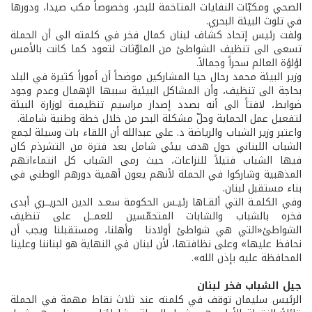
الصحي ومكبّات النفايات المتاخمة للبحر، وخصوصاً مكب صيدا، ودورها
في تلوث البيئة البحري.
ولفت رئيس إتحاد كشاف لبنان كمال فخر في كلمته الى أن الحملة
تسعى الى تنظيف الشواطئ من الملوّثات لتعود كما كانت بالأمس
لؤلؤة العالم سحراً وجمالاً.
وزير البيئة محمد رحال حيا المشاركين موضحاً أن أموراً كثيرة في البلد
بحاجة الى تنظيف، وأن المشاكل البيئية سببها الإهمال وعدم وجود
ضوابط، لافتاً الى أنه بصدد إصدار مراسيم تنظيمية لوزارة البيئة
لتفعيل عمل الحماية وحلّ مشكلة البحر من خلال خطة وطنية شاملة.
واعتبر وزير الشباب والرياضة د. علي عبدالله أن اللقاء بات وسيلة لجمع
الشباب اللبناني حول هدف بيئي شامل بعد فترة من التشرذم كان
فيها الشباب فتيلاً للنزاعات، حيث رمى الشباب كل انتماءاتهم
المذهبية وشاركوا في الحملة لأنهم يعون أهمية دورهم الوطني في
بناء مستقبل لبنان.
وفي الكلمـة التي ألقـاها رئيـس الحكومة سعـد الدين الحريــري أبدى
فخره بالشباب والشابات المتحمّسين للعمــل على تنظيف
الشواطئ«التي هي شواطئ أولادنا وأهلنا، ومستقبلنا ويجب أن
نحافظ عليها» وعلى نظافتها، لأن لبنان في النهاية هو لبناننا وعلينا
المحافظة عليه بإذن الله».
جيل الشباب فخر لبنان
الرئيس سليمان توقف في كلمته عند ثلاث نقاط مهمة في الحملة