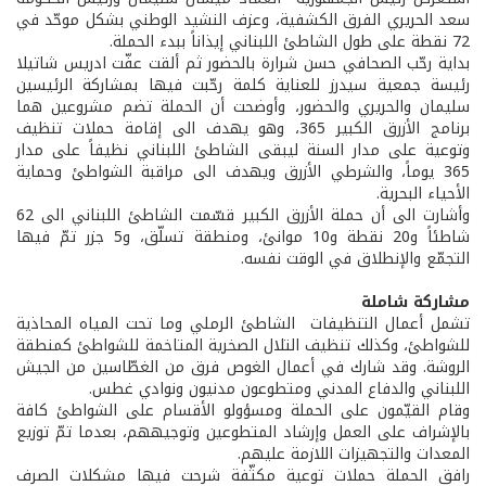
سعد الحريري الفرق الكشفية، وعزف النشيد الوطني بشكل موحّد في
72 نقطة على طول الشاطئ اللبناني إيذاناً ببدء الحملة.
بداية رحّب الصحافي حسن شرارة بالحضور ثم ألقت عفّت ادريس شاتيلا
رئيسة جمعية سيدرز للعناية كلمة رحّبت فيها بمشاركة الرئيسين
سليمان والحريري والحضور، وأوضحت أن الحملة تضم مشروعين هما
برنامج الأزرق الكبير 365، وهو يهدف الى إقامة حملات تنظيف
وتوعية على مدار السنة ليبقى الشاطئ اللبناني نظيفاً على مدار
365 يوماً، والشرطي الأزرق ويهدف الى مراقبة الشواطئ وحماية
الأحياء البحرية.
وأشارت الى أن حملة الأزرق الكبير قسّمت الشاطئ اللبناني الى 62
شاطئاً و20 نقطة و10 موانئ، ومنطقة تسلّق، و5 جزر تمّ فيها
التجمّع والإنطلاق في الوقت نفسه.
مشاركة شاملة
تشمل أعمال التنظيفات الشاطئ الرملي وما تحت المياه المحاذية
للشواطئ، وكذلك تنظيف التلال الصخرية المتاخمة للشواطئ كمنطقة
الروشة. وقد شارك في أعمال الغوص فرق من الغطّاسين من الجيش
اللبناني والدفاع المدني ومتطوعون مدنيون ونوادي غطس.
وقام القيّمون على الحملة ومسؤولو الأقسام على الشواطئ كافة
بالإشراف على العمل وإرشاد المتطوعين وتوجيههم، بعدما تمّ توزيع
المعدات والتجهيزات اللازمة عليهم.
رافق الحملة حملات توعية مكثّفة شرحت فيها مشكلات الصرف