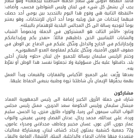
قائلاً: النقطة الأولى هي شعار الحملة «شاطئنا بيجمعنا» وهو شعار
يجب أن يشمل كل شيء في لبنان وليس الشواطئ فحسب، وأضاف:
«النقطة الثانية هي وقوع هذا اليوم بالتحديد بين يومي أحد حصلت
فيهما إنتخابات من قبل ويليه يوما أحد آخران للإنتخابات، وهو يعتبر
يوماً لتوجيه رسالة الى كل المجالس البلدية للإهتمام بالبيئة».
وتابع: «الأمر الثالث هو المشتركون في الحملة وخصوصاً الشباب
والشابات اللبنانيين الذين خاطبهم قائلاً: «نفخر بكم وبإبداعاتكم
وإنجازاتكم في الخارج والداخل ونتّكل عليكم في الدفاع عن الوطن في
صفوف القوى الأمنية، ونتّكل عليكم لمقاومة العدو الصهيوني».
وختم الرئيس سليمان برسالة للجميع «إن لبنان «حلو» ولبنان أحلى
بلد، حافظوا عليه بكل مسؤولية ولا تجعلونا نفسد هذا الوطن أو نفرّط
به».
بعدها وزّعت على الجميع الأكياس والقفازات والقبعات وبدأ العمل
بهمة يحفّزها الإيمان بأن شاطئنا ثروة وطنية ينبغي الحفاظ عليها.
مشاركون
شارك في حملة الأزرق الكبير إضافة الى رئيس الجمهورية العماد
ميشال سليمان ورئيس الحكومة سعد الحريري، ممثل رئيس مجلس
النواب النائب سيمون أبي رميا، والوزراء طارق متري، ريا الحسن، سليم
وردة، علي عبدالله، محمد رحال، عدنان القصار، ومنى عفيش، والنواب
عمار حوري، آلان عون، غسان مخيبر وعاطف مجدلاني ومدراء عامون،
و72 جمعية كشفية يمثلون إتحاد كشاف لبنان، وبمشاركة فعاليات
متعددة منها وزارات الدفاع والداخلية، البيئة، الأشغال العامة والنقل،