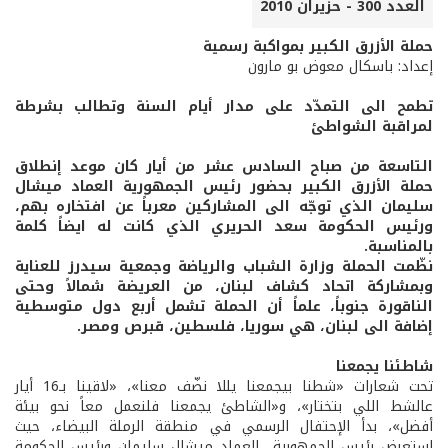
العدد 300 - حزيران 2010
حملة الأزرق الكبير بمواكبة رسمية
إعداد: باسكال معوض بو مارون
تطمح الى التمدّد على مدار أيام السنة وتطالب بشرطة
لمراقبة الشواطئ
التاسعة من صباح السادس عشر من أيار كان موعد إنطلاق
حملة الأزرق الكبير بحضور رئيس الجمهورية العماد ميشال
سليمان الذي توجّه الى المشاركين معرباً عن افتخاره بهم،
ورئيس الحكومة سعد الحريري الذي كانت له ايضاً كلمة
بالمناسبة.
نظّمت الحملة وزارة الشباب والرياضة وجمعية سيدرز للعناية
وبمشاركة اتحاد كشاف لبنان، من العريضة شمالاً وحتى
الناقورة جنوباً، علماً أن الحملة تشمل أربع دول متوسطية
إضافة الى لبنان، هي سوريا، فلسطين، قبرص ومصر.
شاطئنا يجمعنا
تحت شعارات «شطنا بيجمعنا يللا نضّف معنا»، «لاقينا بـ16 أيار
عالشط اللي بتختار»، و«الشاطئ يجمعنا فلنعمل معاً نحو بيئة
أفضل»، بدأ الإحتفال الرسمي في منطقة الرملة البيضاء، حيث
استعرض رئيس الجمهورية العماد ميشال سليمان ورئيس الحكومة