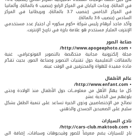
في المائة)، وجاءت اليابان في المركز الرابع (بنصيب 6 بالمائة)، وألمانيا
في المركز الخامس (بنصيب 3.7 بالمائة)، وبريطانيا في المركز
السادس (بنصيب 3.6 بالمائة).
وأكد ماجد أبرهام رئيس شركة «كوم سكور» أن اجتياز عدد مستخدمي
الإنترنت المليار مستخدم هو علامة بارزة في تاريخ الإنترنت.
صناعة الصور
• http://www.apogeephoto.com/
مجلة إلكترونية مجانية متخصّصة بالتصوير الفوتوغرافي، غنية
بالمقالات التعليمية حول تقنيات التصوير وصناعة الصور، بحيث تقدّم
مادة مفيدة للهواة والمحترفين في الوقت عينه.
عالم الأطفال
• http://www.enfant.com/
كل ما يهمّ الأهل من معلومــات حول الأطفال منذ الولادة وحتى
بلوغهم سن الحادية عشر.
نصائح من الإختصاصيين وذوي الخبرة تساعد على تنمية الطفل بشكل
سليم على الصعيدين الجسدي والذهني.
نادي السيارات
• http://cars-club.maktoob.com/
نادٍ للسيارات يضم معرضاً للصور وڤيديوهات وسباقات، إضافة الى