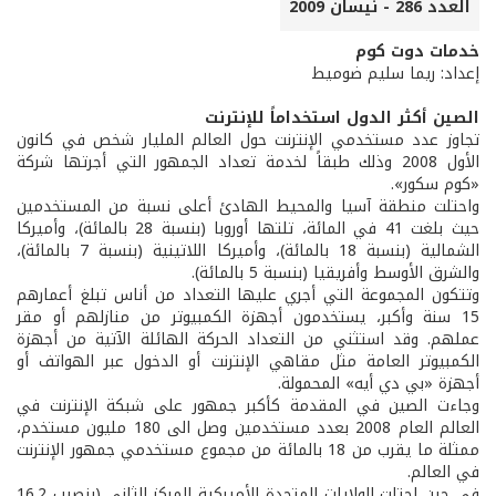
العدد 286 - نيسان 2009
خدمات دوت كوم
إعداد: ريما سليم ضوميط
الصين أكثر الدول استخداماً للإنترنت
تجاوز عدد مستخدمي الإنترنت حول العالم المليار شخص في كانون
الأول 2008 وذلك طبقاً لخدمة تعداد الجمهور التي أجرتها شركة
«كوم سكور».
واحتلت منطقة آسيا والمحيط الهادئ أعلى نسبة من المستخدمين
حيث بلغت 41 في المائة، تلتها أوروبا (بنسبة 28 بالمائة)، وأميركا
الشمالية (بنسبة 18 بالمائة)، وأميركا اللاتينية (بنسبة 7 بالمائة)،
والشرق الأوسط وأفريقيا (بنسبة 5 بالمائة).
وتتكون المجموعة التي أجري عليها التعداد من أناس تبلغ أعمارهم
15 سنة وأكبر، يستخدمون أجهزة الكمبيوتر من منازلهم أو مقر
عملهم. وقد استثني من التعداد الحركة الهائلة الآتية من أجهزة
الكمبيوتر العامة مثل مقاهي الإنترنت أو الدخول عبر الهواتف أو
أجهزة «بي دي أيه» المحمولة.
وجاءت الصين في المقدمة كأكبر جمهور على شبكة الإنترنت في
العالم العام 2008 بعدد مستخدمين وصل الى 180 مليون مستخدم،
ممثلة ما يقرب من 18 بالمائة من مجموع مستخدمي جمهور الإنترنت
في العالم.
في حين احتلت الولايات المتحدة الأميركية المركز الثاني (بنصيب 16.2