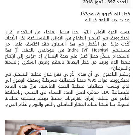
العدد 397 - تموز 2018
خطر الميكروويف مجدّدًا
إعداد: ندين البلعة خيرالله
ليست المرة الأولى التي يحذر فيها العلماء من استخدام أفران
الميكروويف في تسخين الطعام في الأواني البلاستيكية، لكن الأبحاث
أكّدت مزيدًا من الأخطار في هذا السياق. فقد اكتشف علماء من
مستشفى Indira IVF Hospital في نيودلهي بالهند، أنّ هذا
الاستخدام يشكّل خطرًا كبيرًا على صحة الإنسان، إذ «يؤدي إلى ارتفاع
ضغط الدم ويزيد من خطر الإصابة بالعقم ومرض السكري والسمنة
والسرطان».
ويشير الباحثون إلى أن هذه الأواني تفرز خلال عملية التسخين في
الميكروويف مواد، 95% منها كيميائية مسرطنة وسهلة الوصول إلى
الدم. وحسب إحصائيات منظمة الصحة العالمية، فإنّ هذه المادة
الكيميائية EDC مدمّرة لعمل الغدد الصماء في الجسم، وبإمكانها
التأثير في عملية إفرازه لهرمونات معينة ترتبط بمختلف عملياته
الحيوية، بما فيها نشاط الجهاز التناسلي والنمو والنوم والتئام الجروح.