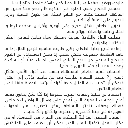
طازجة) ووضع نصفها في الثلاجة لتكون جاهزة عندما نحتاج إليها.
- تقسيم الطعام حسب الحاجة في الثلاجة كأن نضع مثلًا حبتين من
الفاكهة لاستخدامهما مع الكاتو لاحقًا، مع تدوين الكمية وتاريخ
التخزين على العلبة أو الكيس.
- تخزين الطعام بشكلٍ صحيح وفي أوعية وأكياس محكمة الإغلاق
لتفادي تلفه وانبعاث الروائح منه.
- تنظيف البراد والثلاجة بفوطة ومطهّر وماء ساخن لتفادي انتشار
الباكتيريا والجراثيم.
- إعادة تدوير بقايا الطعام، وهي طريقة مناسبة لتوفير المال إذا ما
كانت الأطعمة محفوظة بشكلٍ سليم، إذ يمكن الاستفادة من اللحوم
والدجاج المتبقي من اليوم السابق لطهي الحساء مثلًا، أو الفاكهة
لإعداد العصير أو حتى المربى والحلويات.
- احتساب كمية الطعام المستهلك بحسب عدد أفراد الأسرة بشكلٍ
دقيق: إنّ تحضير الطعام بطريقة تزيد عن حاجتنا يؤدّي إلى الهدر،
فيمكن أن تحتسب ربة المنزل حاجة أفراد أسرتها اليومية منعًا لرمي
الطعام الفائض.
- الابتعاد عن تقليد وصفات الإنترنت خصوصًا إذا كنّا ممّن يعانون ضعفًا
أمام الوصفات المغرية التي تُقدم على وسائل التواصل الاجتماعي.
فهناك وصفات تتميّز بالبساطة يمكن تحضيرها من المكونات
الموجودة في بيتنا كالنمورة والصفوف والكاتو والكاسترد...
- اعتماد الحصص الغذائية المحضّرة في المنزل، في المدرسة، أو في
مكان العمل توفيرًا للمال الذي يمكن أن يصرف على المناقيش