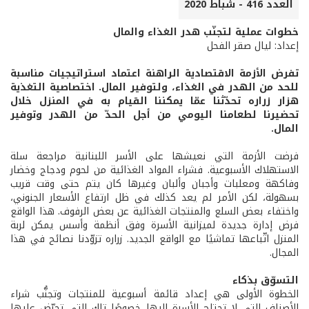
العدد 416 - شباط 2020
خطوات عملية لتجنّب هدر الغذاء والمال
إعداد: ليال صقر الفحل
تفرض الأزمة الاقتصادية الراهنة اعتماد استراتيجيات مناسبة
للحد من الهدر في الغذاء، ولتوفير المال. اختصاصية التغذية
هزار زراره تحدّثنا عمّا يمكننا القيام به في المنزل خلال
تحضيرنا لطعامنا اليومي من أجل الحدّ من الهدر وتوفير
المال.
فرضت الأزمة التي نعيشها على الأسر اللبنانية مراجعة سلة
الاستهلاك الأسبوعية. فشراء المواد الغذائية من لحوم ودجاج وخضار
وفاكهة ومعلبات وأجبان وألبان وغيرها كان يتم حتى وقت قريب
بسهولة، لكن الأمر لم يعد كذلك في ظل ارتفاع الأسعار الجنوني،
واختفاء بعض السلع والمنتجات الغذائية عن بعض الرفوف. هذا الواقع
فرض إدارة جديدة لميزانية الأسرة وفق أنظمة وأسس يمكن لربة
المنزل اتّباعها تماشيًا مع الواقع الجديد. زراره تزوّدنا نصائح في هذا
المجال.
التسوّق بذكاء
الخطوة الأولى هي إعداد قائمة أسبوعية للمنتجات وتجنُّب شراء
الأصناف التي لا تحتاج الأسرة إليها خصوصًا تلك التي تحرّض عليها