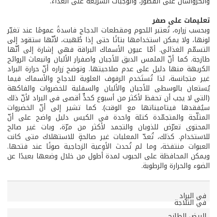
والكرواسان على الفطور، والوجبات السريعة على الغداء.
تعليمات على صفر
وبحسب زراره، تُعتبر اللحوم ومقطعات الدجاج فاسدةً عمومًا عند تغيّر
لونها، ولا يمكن استخدامها بتاتًا حتى إذا طُهيت، لأنّها ستقود إلى
التسمّم الغذائي. أمّا عيون الأسماك البراقة فهي إشارة إلى أنّها
طازجة. كما أنّ الملمس الدبق للأجبان واصفرار الألبان وانبعاث الروائح
الكريهة منها دليل على عدم صلاحيتها. وتوضح زراره أنّ حرارة البراد
غير متجانسة، لذا تُستَخدم الرفوف العلوية للدجاج والأسماك فيما
يُستعان بالوسطى للأجبان والألبان والسفلية للخضروات والفاكهة
(التي لا يجب أن تحفظ لأكثر من أسبوع كحدٍّ أقصى في البراد لأنّ ذلك
سيُفقدها فيتاميناتها مع الوقت). كما تشير إلى أنّ الخضروات
المثلّجة والمتجمّدة كتلة واحدة في الكيس دليل واضح على أنّ
المحتوى تعرّض للذوبان والتجمد لأكثر من مرّة، وبات غير صالح
للاستخدام. كذلك، تُعدّ المعلبات غير صالحةٍ للاستهلاك متى كانت
العبوات منتفخة، وما لم تُحدث الأوعية الزجاجية صوتًا عند فتحها.
ويمكن المحافظة على الحبوب لمدة أطول من خلال وضعها بعيدًا عن
الضوء والحرارة والرطوبة.
المنتج
في البراد
مدة حفظ المنتجات
في الثلاجة
البيض الطازج