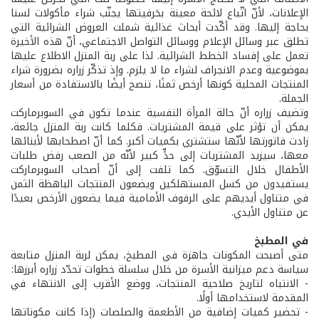
الإعلانات، لأنّ اتّباع لائحة معينة بحَرفيتها يجنّب شراء مأكولات لسنا
بحاجة إليها. وقد أكّدت أبحاث غذائية شملت العروض الشرائية التي
تطلق عبر وسائل الإعلام ووسائل التواصل الاجتماعي، أنّ هذه الأخيرة
تعمل على إفساد الخطط الشرائية. لذا على ربة المنزل الاطلاع عليها
بموضوعية وعدم الانجراف لشراء ما لا يلزم. وإذ تذكّر زراره بضرورة شراء
المنتجات المحلية كونها أرخص ثمنًا، تنصح أيضًا بالاستفادة من أسعار
الجملة.
وتضيف زراره أنّ حالة المرأة النفسية عندما تكون في السوبرماركت
يمكن أن تؤثر على قيمة المشتريات. فكلما كانت ربة المنزل جائعة،
زادت فاتورتها لأنّها ستشتري بكميات أكبر. كما أنّ اصطحابها لأبنائها
معها، سيزيد المشتريات إلى حدٍّ كبير لأنّه من الصعب رفض طلبات
الأطفال خلال التسوّق. كما تلفت إلى أنّ أصحاب السوبرماركت
يستفيدون من كسل المستهلكين ويضعون المنتجات الباهظة الثمن
في متناول أيديهم على الرفوف الأمامية فيما يضعون الأرخص بعيدًا
عن متناول الأيدي.
في المطبخ
متى أصبحت المكونات جاهزة في المطبخ، يمكن لربة المنزل متابعة
سياسة دعم ميزانية الأسرة من خلال سلسلة خطوات تحدّد زراره أبرزها:
- الانتباه لتاريخ صلاحية المنتجات، ووضع الأقرب إلى الانتهاء في
المقدمة لاستخدامها أولًا.
- تحضير كميات إضافية من الأطعمة والصلصات (إذا كانت مكوناتها