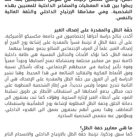
ربطوا بين هذه المعطيات والمشاعر الداخلية للمعنيين بهذه
الشخصية، وفي مقدّمها الإرتياح الداخلي والثقة العالية
بالنفس.
خفّة الظل والمقدرة على إضحاك الغير
أكدت نتائج دراسة أجراها إختصاصيون في جامعة مكسيكو الأميركية،
على أن خفة الظل لا ترتبط قسراً بالمقدرة على إشاعة روح المرح أو
إضحاك الغير، علماً أن العرف الإجتماعي الشائع يجمع عموماً بينهما.
فخفة الظل، كما تؤكد الأبحاث والتحاليل النفسية هي طاقة داخلية
كامنة تنبع من معايير مختلفة ومتشابكة تمنح أصحابها وجوداً مميزاً
وقوة تأثير إيجابية في محيطهم الإجتماعي، وذلك بأشكال نسبية
وفق الأنماط الفكرية والتقاليد الشائعة في هذا المحيط. وهنا تشير
الدراسة إلى أن الفرق بين خفّة الظل والمقدرة على الإضحاك هي أن
الثانية تندرج عموماً وليس تحديداً، في إطار الشخصية المنطوية على
خبث مبطّن، يدفع أصحابها الى استقطاب الأنظار عن طريق تسليط
الضوء على أخطاء الغير لإثارة السخرية. وهؤلاء كما ثبت يفتقرون الى
دماثة الخلق وخفة الظل المطلوبة لإشاعة روح الطمأنينة واستقطاب
التعاطف. وهذا يعني أنهم يفتقرون بعمق الى الهدوء الداخلي،
ويعوّضون عنه بتقمص الشخصية الساخرة.
ما هي معايير خفة الظل؟
كما سبق وذكرنا، ترتبط خفّة الظل بالارتياح الداخلي والانسجام التام