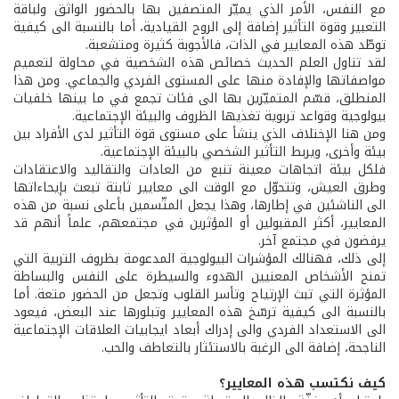
مع النفس، الأمر الذي يميّز المتصفين بها بالحضور الواثق ولباقة
التعبير وقوة التأثير إضافة إلى الروح القيادية، أما بالنسبة الى كيفية
توطّد هذه المعايير في الذات، فالأجوبة كثيرة ومتشعبة.
لقد تناول العلم الحديث خصائص هذه الشخصية في محاولة لتعميم
مواصفاتها والإفادة منها على المستوى الفردي والجماعي. ومن هذا
المنطلق، قسّم المتميّزين بها الى فئات تجمع في ما بينها خلفيات
بيولوجية وقواعد تربوية تغذيها الظروف والبيئة الإجتماعية.
ومن هنا الإختلاف الذي ينشأ على مستوى قوة التأثير لدى الأفراد بين
بيئة وأخرى، ويربط التأثير الشخصي بالبيئة الإجتماعية.
فلكل بيئة اتجاهات معينة تنبع من العادات والتقاليد والاعتقادات
وطرق العيش، وتتحوّل مع الوقت الى معايير ثابتة تبعث بإيحاءاتها
الى الناشئين في إطارها، وهذا يجعل المتّسمين بأعلى نسبة من هذه
المعايير، أكثر المقبولين أو المؤثرين في مجتمعهم، علماً أنهم قد
يرفضون في مجتمع آخر.
إلى ذلك، فهنالك المؤشرات البيولوجية المدعومة بظروف التربية التي
تمنح الأشخاص المعنيين الهدوء والسيطرة على النفس والبساطة
المؤثرة التي تبث الإرتياح وتأسر القلوب وتجعل من الحضور متعة. أما
بالنسبة الى كيفية ترسّخ هذه المعايير وتبلورها عند البعض، فيعود
الى الاستعداد الفردي والى إدراك أبعاد ايجابيات العلاقات الإجتماعية
الناجحة، إضافة الى الرغبة بالاستئثار بالتعاطف والحب.
كيف نكتسب هذه المعايير؟