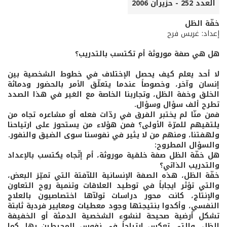
العدد 252 - حزيران 2006
خفّة الظل
إعداد: غريس فرح
هل هي صفة موروثة أم تكتسب بالتدريب؟
لا أحد يعلم كيف يحصل الإختلاف في خطوط الشخصية بين
إنسان وآخر، وخصوصاً عندما يتعلّق الأمر بالحضور ودماثة
الخلق وخفة الظل، وتجاربنا الخاصة مع الغير في هذا الصدد
تطرح ألف سؤال وسؤال.
فمن منّا لم يختبر الفرق في ردّات فعله أو مشاعره تجاه من
يلتقيهم للمرّة الأولى؟ فمن هؤلاء من يستحوز على ارتياحنا
ولهفتنا، ومنهم من لا يثير في نفوسنا سوى الضيق والنفور.
والسؤال المطروح:
هل خفّة الظل صفة خلقية موروثة، أم إتّجاه يكتسب بالإعداد
والتدريب الذاتي؟
خفّة الظل، هذه الصفة الإنسانية اللاّفتة التي تميّز البعض،
والتي تؤثر ايجاباً في توطيد العلاقات وتنمية روح التعاون
والإنتاج، كانت محور دراسات تولاّها اختصاصيون بالعلاج
النفسي، وأكدوا بنتيجتها وجود معطيات ومعايير فردية ثابتة
تشكل أرضية صحيحة لنشوء الشخصية الدمثة أو الخفيفة
الظل، والتي تعكس ارتياحاً في نفوس المحيطين بها. كما