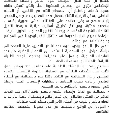
باعتبار أن خفّة الظل المرتبطة بقوة التأثير واجتذاب التعاطف
الإجتماعي ترتوي من المعايير المذكورة آنفاً، والتي تشكل طاقة
بشرية كامنة، وباعتبار أن الإنسجام التام مع النفس، أو السلام
الداخلي يشكل الأرضية الثابتة لمجمل هذه المعايير، يصبح من الممكن
إتباع منهج سلوكي يعتمد على الاقتناع الذاتي بضرورة إكتساب
شخصية محبّبة، ومن ثمّ تطبيق أساليب حياتية مبرمجة لتبديل
القناعات القديمة المكتسبة، وإحداث التغيير المطلوب بالطرق الآتية:
- إعادة تقييم الذات لمعرفة نسبة تقبّل الغير لوجودنا في المجتمع
ودرجة تأقلمنا مع أجوائه.
- في حال الشعور بوجود هوة تفصلنا عن الآخرين، علينا العودة الى
دراسة مراحل نمو الشخصية للتعرّف الى الأخطار المؤثرة من نمو
العلاقات الخارجية، والعمل على تعديلها، وخصوصاً لجهة الالتزام
باللياقة والعادات والمعتقدات الحسّاسة.
- تقييم إنعكاسات المشاعر الداخلية على تعابير الوجه وردات الفعل
الآلية تجاه الأحداث الطارئة مع المحاولة الدؤوبة لإكتساب الهدوء
النفسي وإجراء المصالحة مع الذات، وهذا يتم بالمصالحة مع أخطاء
الماضي وإعادة تطوير المعارف والمهارات لإكتساب الثقة، وإبعاد
شبح الشعور بالنقص وانعكاساته غير المحببة.
- المصالحة مع الذات، وإقصاء الشعور بالنقص يؤديان الى دحر الخوف
الدائم من الفشل وبالتالي إلى شعور دائم بالإطمئنان بعيداً عن عذاب
الشك بالغير والخوف من أذيته، الأمر الذي يمهّد لثقة متبادلة.
- العودة الى الواقع بالتخفيف من حدة خطوط الشخصية المثالية
الهدّامة.